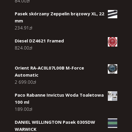
84.00
zł
Pasek skórzany Zeppelin brązowy XL, 22
mm
234.91
zł
Diesel DZ4621 Framed
824.00
zł
Orient RA-AC0L07L00B M-Force
Automatic
2 699.00
zł
Paco Rabanne Invictus Woda Toaletowa
100 ml
189.00
zł
DANIEL WELLINGTON Pasek 0305DW
WARWICK