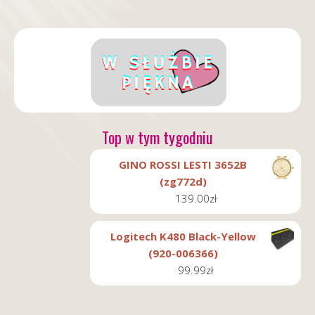
Top w tym tygodniu
GINO ROSSI LESTI 3652B
(zg772d)
139.00
zł
Logitech K480 Black-Yellow
(920-006366)
99.99
zł