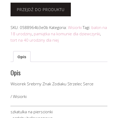
PRZEJDŹ DO PRODUKTU
SKU:
0588964b3e0b
Kategoria:
Wisiorki
Tagi:
balon na
18 urodziny
,
pamiątka na komunie dla dziewczynki
,
tort na 40 urodziny dla niej
Opis
Opis
Wisiorek Srebrny Znak Zodiaku Strzelec Serce
/ Wisiorki
szkatulka na pierscionki
, ozdoby halloweenowe