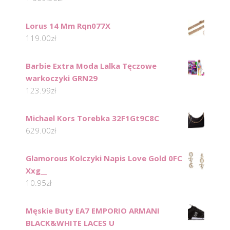
Lorus 14 Mm Rqn077X
119.00
zł
Barbie Extra Moda Lalka Tęczowe
warkoczyki GRN29
123.99
zł
Michael Kors Torebka 32F1Gt9C8C
629.00
zł
Glamorous Kolczyki Napis Love Gold 0FC
Xxg__
10.95
zł
Męskie Buty EA7 EMPORIO ARMANI
BLACK&WHITE LACES U