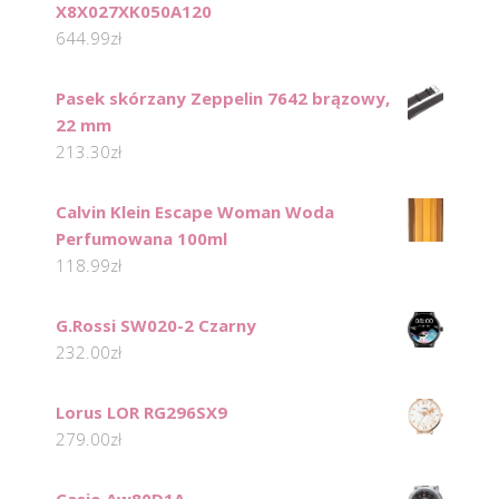
X8X027XK050A120
644.99
zł
Pasek skórzany Zeppelin 7642 brązowy,
22 mm
213.30
zł
Calvin Klein Escape Woman Woda
Perfumowana 100ml
118.99
zł
G.Rossi SW020-2 Czarny
232.00
zł
Lorus LOR RG296SX9
279.00
zł