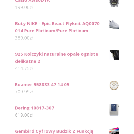
Casio Aw80D1A
199.00
zł
Buty NIKE - Epic React Flyknit AQ0070
014 Pure Platinum/Pure Platinum
389.00
zł
925 Kolczyki naturalne opale ogniste
delikatne 2
414.75
zł
Roamer 958833 47 14 05
709.99
zł
Bering 10817-307
619.00
zł
Gembird Cyfrowy Budzik Z Funkcją