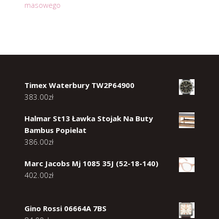
masowego
Timex Waterbury TW2P64900
383.00
zł
Halmar St13 Ławka Stojak Na Buty
Bambus Popielat
386.00
zł
Marc Jacobs Mj 1085 35J (52-18-140)
402.00
zł
Gino Rossi 06664A 7BS