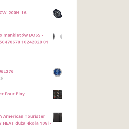
MCW-200H-1A
do mankietów BOSS -
50470670 10242028 01
96L276
0
zł
er Four Play
 American Tourister
 HEAT duża 4koła 108l -