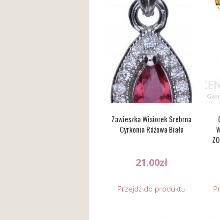
Zawieszka Wisiorek Srebrna
Cyrkonia Różowa Biała
W
ZO
21.00
zł
Przejdź do produktu
P