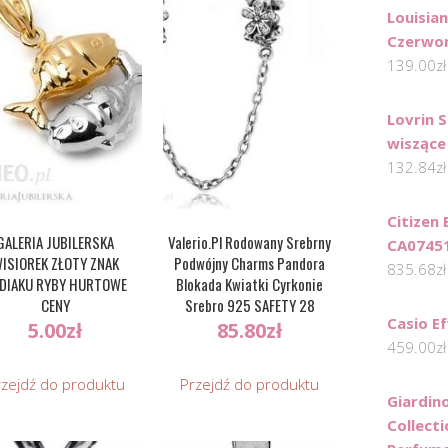
Louisia
Czerwon
139.00
zł
Lovrin 
wiszące
132.84
zł
Citizen
GALERIA JUBILERSKA
Valerio.Pl Rodowany Srebrny
CA0745
ISIOREK ZŁOTY ZNAK
Podwójny Charms Pandora
835.68
zł
DIAKU RYBY HURTOWE
Blokada Kwiatki Cyrkonie
CENY
Srebro 925 SAFETY 28
Casio E
5.00
zł
85.80
zł
459.00
zł
rzejdź do produktu
Przejdź do produktu
Giardin
Collect