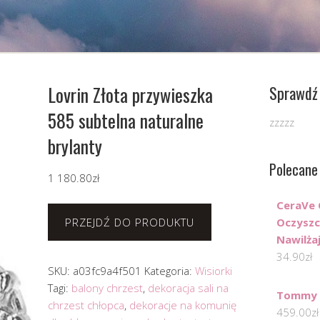
Lovrin Złota przywieszka
Sprawdź 
585 subtelna naturalne
zzzzz
brylanty
Polecane
1 180.80
zł
CeraVe 
PRZEJDŹ DO PRODUKTU
Oczyszc
Nawilża
34.90
zł
SKU:
a03fc9a4f501
Kategoria:
Wisiorki
Tagi:
balony chrzest
,
dekoracja sali na
Tommy H
chrzest chłopca
,
dekoracje na komunię
459.00
zł