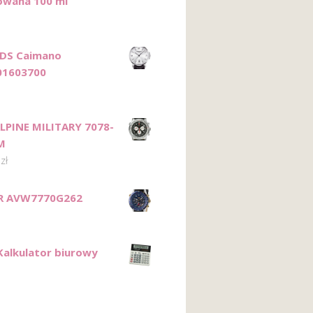
owana 100 ml
 DS Caimano
01603700
LPINE MILITARY 7078-
M
6
zł
R AVW7770G262
 Kalkulator biurowy