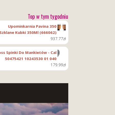
Top w tym tygodniu
Upominkarnia Pavina 350
Szklane Kubki 350Ml (666062)
937.77
zł
ss Spinki Do Mankietów - Cal
50475421 10243530 01 040
179.99
zł