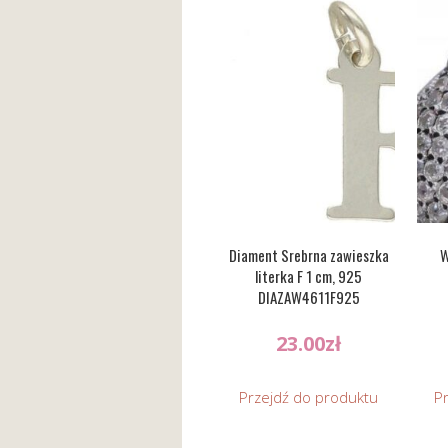
Diament Srebrna zawieszka
W
literka F 1 cm, 925
DIAZAW4611F925
23.00
zł
Przejdź do produktu
P