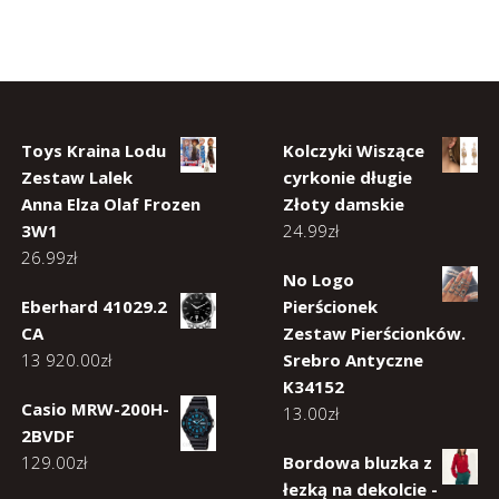
Toys Kraina Lodu
Kolczyki Wiszące
Zestaw Lalek
cyrkonie długie
Anna Elza Olaf Frozen
Złoty damskie
3W1
24.99
zł
26.99
zł
No Logo
Eberhard 41029.2
Pierścionek
CA
Zestaw Pierścionków.
13 920.00
zł
Srebro Antyczne
K34152
Casio MRW-200H-
13.00
zł
2BVDF
129.00
zł
Bordowa bluzka z
łezką na dekolcie -