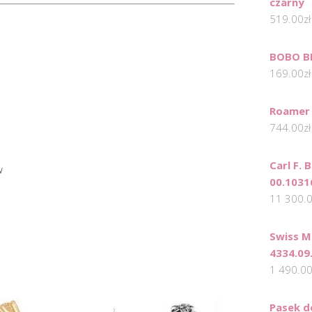
czarny
519.00
zł
BOBO B
169.00
zł
Roamer 
744.00
zł
Carl F.
w
00.1031
11 300.
Swiss M
4334.09
1 490.0
Pasek d