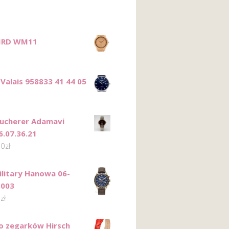
IRD WM11
Valais 958833 41 44 05
 Bucherer Adamavi
6.07.36.21
00
zł
ilitary Hanowa 06-
.003
0
zł
o zegarków Hirsch