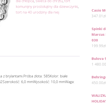
dla chłopca
,
swieca do chrztu
,
tort
komunijny prostokątny dla dziewczynki
,
Casio 
tort na 40 urodziny dla niej
347.01
zł
Spinki 
Marcus 
030
199.99
zł
Bulova 
1 480.0
ka z brylantami.Próba złota: 585Kolor: białe
Behring
/Si2Szerokość: 6,0 mmWysokość: 10,0 mmWaga:
450.00
zł
WALIZKA
HOLIDAY