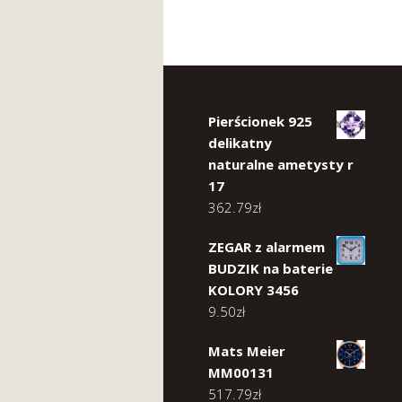
Pierścionek 925
delikatny
naturalne ametysty r
17
362.79
zł
ZEGAR z alarmem
BUDZIK na baterie
KOLORY 3456
9.50
zł
Mats Meier
MM00131
517.79
zł