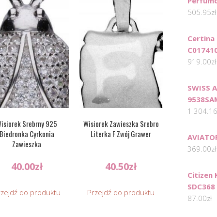
Perfum
505.95
zł
Certina
C01741
919.00
zł
SWISS A
9538SA
1 304.1
isiorek Srebrny 925
Wisiorek Zawieszka Srebro
Biedronka Cyrkonia
Literka F Zwój Grawer
AVIATO
Zawieszka
369.00
zł
40.00
zł
40.50
zł
Citizen
SDC368
rzejdź do produktu
Przejdź do produktu
87.00
zł