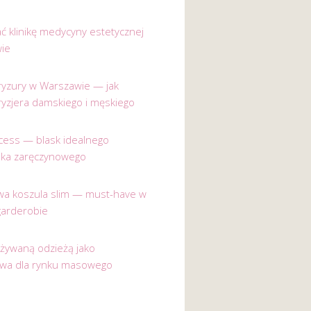
ać klinikę medycyny estetycznej
ie
 fryzury w Warszawie — jak
ryzjera damskiego i męskiego
incess — blask idealnego
nka zaręczynowego
a koszula slim — must-have w
garderobie
używaną odzieżą jako
ywa dla rynku masowego