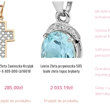
Jak wybr
w Krakow
Stylista
wybrać f
Szlif pr
pierścio
Złota Zawieszka Krzyżyk
Lovrin Złota przywieszka 585
Granatow
-X-X09-D00-Lb16618
białe złoto topaz brylanty
męskiej 
285.00
zł
2 033.19
zł
Sklep z 
alternat
rzejdź do produktu
Przejdź do produktu