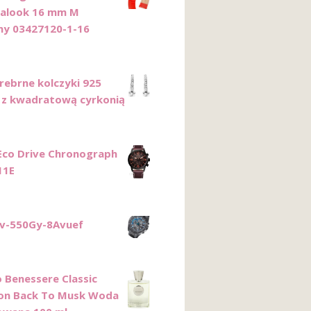
nalook 16 mm M
y 03427120-1-16
Srebrne kolczyki 925
 z kwadratową cyrkonią
 Eco Drive Chronograph
11E
fv-550Gy-8Avuef
o Benessere Classic
ion Back To Musk Woda