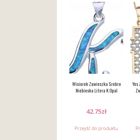
Wisiorek Zawieszka Srebro
Yes 
Niebieska Litera K Opal
Zw
42.75
zł
Przejdź do produktu
P