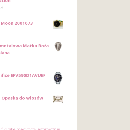
ation
0
zł
 Moon 2001073
 metalowa Matka Boża
lana
difice EFV590D1AVUEF
n Opaska do włosów
ać klinikę medycyny estetycznej