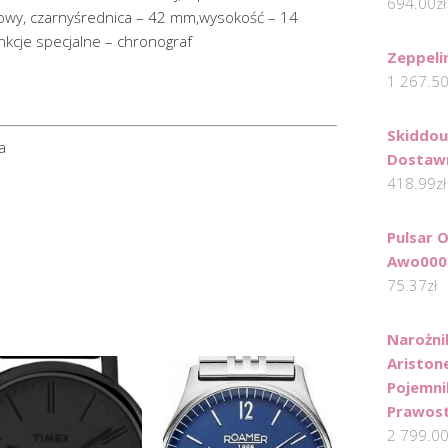
694.00
zł
owy, czarnyśrednica – 42 mm,wysokość – 14
kcje specjalne – chronograf
Zeppeli
1 267.5
Skiddou
a
Dostaw
418.99
zł
Pulsar 
Awo000
75.37
zł
Narożni
Ariston
Pojemni
Prawos
2 799.0