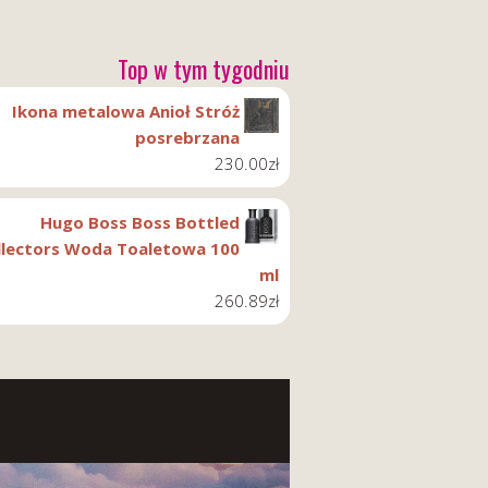
Top w tym tygodniu
Ikona metalowa Anioł Stróż
posrebrzana
230.00
zł
Hugo Boss Boss Bottled
llectors Woda Toaletowa 100
ml
260.89
zł