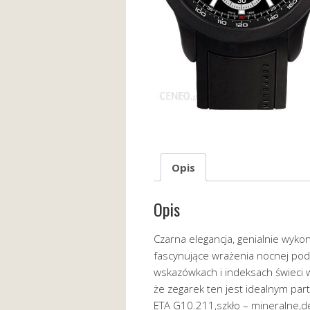
Opis
Opis
Czarna elegancja, genialnie wykon
fascynujące wrażenia nocnej pod
wskazówkach i indeksach świeci w
że zegarek ten jest idealnym pa
ETA G10.211,szkło – mineralne,dek