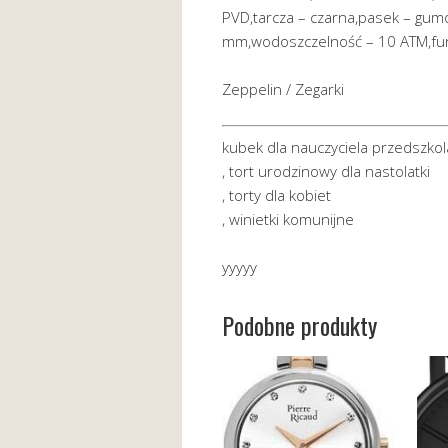
PVD,tarcza – czarna,pasek – gum
mm,wodoszczelność – 10 ATM,fun
Zeppelin / Zegarki
kubek dla nauczyciela przedszkol
, tort urodzinowy dla nastolatki
, torty dla kobiet
, winietki komunijne
yyyyy
Podobne produkty