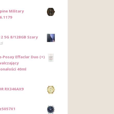
pine Military
6.1179
12 5G 8/128GB Szary
0
zł
e-Posay Effaclar Duo (+)
alczający
onałości 40ml
OR RX346AX9
Pz5057X1