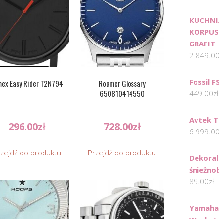
KUCHNI
KORPUS:
GRAFIT
2 849.0
Fossil F
mex Easy Rider T2N794
Roamer Glossary
650810414550
449.00
zł
Avtek T
296.00
zł
728.00
zł
6 999.0
rzejdź do produktu
Przejdź do produktu
Dekoral
śnieżnob
89.00
zł
Yamaha 