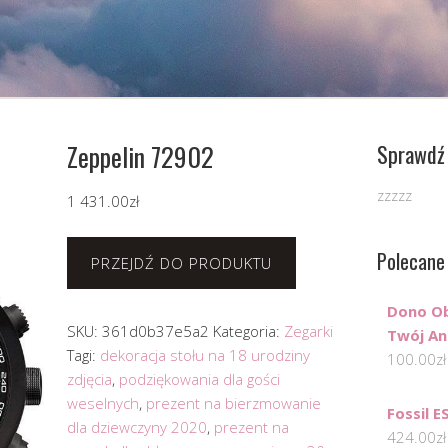
Zeppelin 72902
Sprawdź 
zzzzz
1 431.00
zł
Polecane
PRZEJDŹ DO PRODUKTU
Dono Ob
SKU:
361d0b37e5a2
Kategoria:
Zegarki
Twój An
Tagi:
dekoracja stołu na 18 urodziny
100.00
zł
zdjęcia
,
podziękowania dla gości
weselnych
,
prezent na bierzmowanie
Fossil E
dla dziewczyny 2020
,
prezent na
424.00
zł