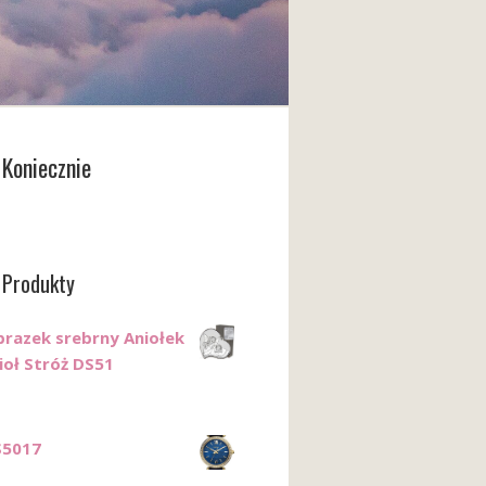
Koniecznie
 Produkty
razek srebrny Aniołek
ioł Stróż DS51
S5017