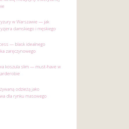
ie
 fryzury w Warszawie — jak
ryzjera damskiego i męskiego
incess — blask idealnego
nka zaręczynowego
a koszula slim — must-have w
garderobie
używaną odzieżą jako
ywa dla rynku masowego