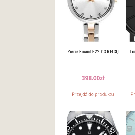
Pierre Ricaud P22013.R143Q
Ti
398.00
zł
Przejdź do produktu
P