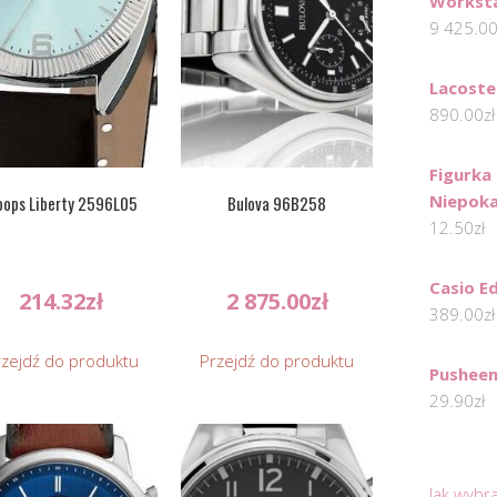
Workst
9 425.0
Lacoste
890.00
zł
Figurka
Niepoka
ops Liberty 2596L05
Bulova 96B258
12.50
zł
Casio E
214.32
zł
2 875.00
zł
389.00
zł
rzejdź do produktu
Przejdź do produktu
Pushee
29.90
zł
Jak wybr