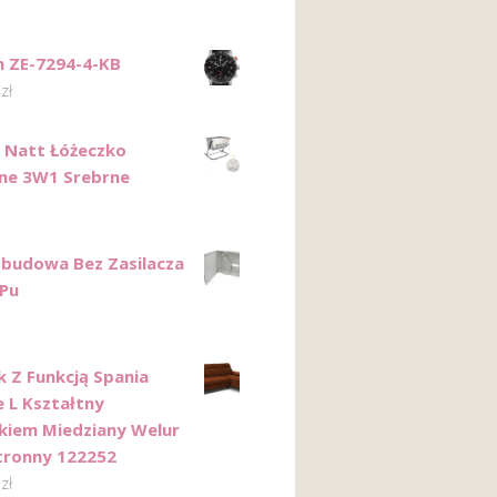
n ZE-7294-4-KB
0
zł
 Natt Łóżeczko
ne 3W1 Srebrne
Obudowa Bez Zasilacza
Pu
k Z Funkcją Spania
e L Kształtny
kiem Miedziany Welur
tronny 122252
0
zł