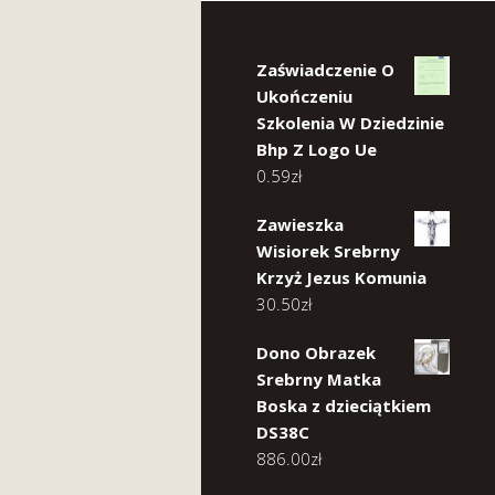
Zaświadczenie O
Ukończeniu
Szkolenia W Dziedzinie
Bhp Z Logo Ue
0.59
zł
Zawieszka
Wisiorek Srebrny
Krzyż Jezus Komunia
30.50
zł
Dono Obrazek
Srebrny Matka
Boska z dzieciątkiem
DS38C
886.00
zł