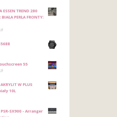
A ESSEN TREND 280
 BIAŁA PERŁA FRONTY:
0
zł
S5688
ouchscreen 55
0
zł
 AKRYLIT W PLUS
iały 10L
PSR-SX900 - Arranger