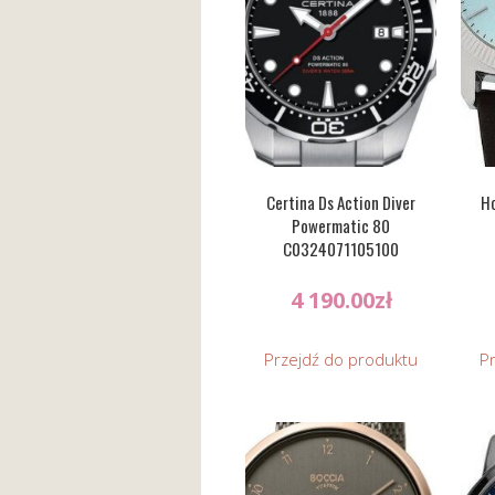
Certina Ds Action Diver
Ho
Powermatic 80
C0324071105100
4 190.00
zł
Przejdź do produktu
P