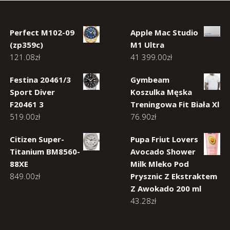
Perfect M102-09
Apple Mac Studio
(zp359c)
M1 Ultra
121.08
zł
41 399.00
zł
Festina 20461/3
Gymbeam
Sport Diver
Koszulka Męska
F20461 3
Treningowa Fit Biała Xl
519.00
zł
76.90
zł
Citizen Super-
Pupa Friut Lovers
Titanium BM8560-
Avocado Shower
88XE
Milk Mleko Pod
849.00
zł
Prysznic Z Ekstraktem
Z Awokado 200 ml
43.28
zł