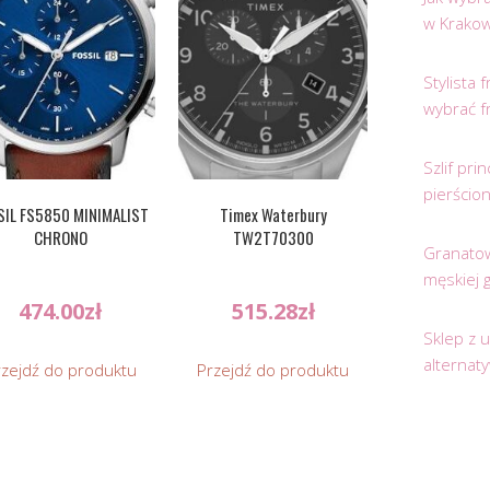
w Krakow
Stylista
wybrać f
Szlif pr
pierścio
SIL FS5850 MINIMALIST
Timex Waterbury
CHRONO
TW2T70300
Granatow
męskiej 
474.00
zł
515.28
zł
Sklep z 
alternat
rzejdź do produktu
Przejdź do produktu