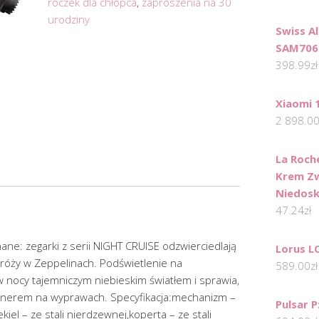
roczek dla chłopca
,
zaproszenia na 30
urodziny
Swiss Al
SAM706
398.99
zł
Xiaomi 
2 898.0
La Roch
Krem Zw
Niedosk
47.24
zł
ane: zegarki z serii NIGHT CRUISE odzwierciedlają
Lorus L
róży w Zeppelinach. Podświetlenie na
589.00
zł
 nocy tajemniczym niebieskim światłem i sprawia,
rtnerem na wyprawach. Specyfikacja:mechanizm –
Pulsar 
iel – ze stali nierdzewnej,koperta – ze stali