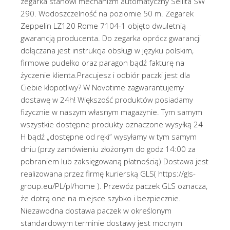
zegarka stanowi mechanizm automatyczny Sellita SW
290. Wodoszczelność na poziomie 50 m. Zegarek
Zeppelin LZ120 Rome 7104-1 objęto dwuletnią
gwarancją producenta. Do zegarka oprócz gwarancji
dołączana jest instrukcja obsługi w języku polskim,
firmowe pudełko oraz paragon bądź fakturę na
życzenie klienta.Pracujesz i odbiór paczki jest dla
Ciebie kłopotliwy? W Novotime zagwarantujemy
dostawę w 24h! Większość produktów posiadamy
fizycznie w naszym własnym magazynie. Tym samym
wszystkie dostępne produkty oznaczone wysyłką 24
H bądź „dostępne od ręki” wysyłamy w tym samym
dniu (przy zamówieniu złożonym do godz 14:00 za
pobraniem lub zaksięgowaną płatnością) Dostawa jest
realizowana przez firmę kurierską GLS( https://gls-
group.eu/PL/pl/home ). Przewóz paczek GLS oznacza,
że dotrą one na miejsce szybko i bezpiecznie.
Niezawodna dostawa paczek w określonym
standardowym terminie dostawy jest mocnym