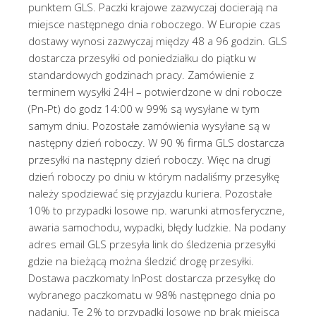
punktem GLS. Paczki krajowe zazwyczaj docierają na
miejsce następnego dnia roboczego. W Europie czas
dostawy wynosi zazwyczaj między 48 a 96 godzin. GLS
dostarcza przesyłki od poniedziałku do piątku w
standardowych godzinach pracy. Zamówienie z
terminem wysyłki 24H – potwierdzone w dni robocze
(Pn-Pt) do godz 14:00 w 99% są wysyłane w tym
samym dniu. Pozostałe zamówienia wysyłane są w
następny dzień roboczy. W 90 % firma GLS dostarcza
przesyłki na następny dzień roboczy. Więc na drugi
dzień roboczy po dniu w którym nadaliśmy przesyłkę
należy spodziewać się przyjazdu kuriera. Pozostałe
10% to przypadki losowe np. warunki atmosferyczne,
awaria samochodu, wypadki, błędy ludzkie. Na podany
adres email GLS przesyła link do śledzenia przesyłki
gdzie na bieżącą można śledzić drogę przesyłki.
Dostawa paczkomaty InPost dostarcza przesyłkę do
wybranego paczkomatu w 98% następnego dnia po
nadaniu. Te 2% to przypadki losowe np brak miejsca