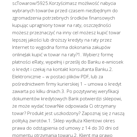
scTowarow/5925.Korzyścimasz możliwość nabycia
wybranych towarów przed czasem niezbędnym do
zgromadzenia potrzebnych środków finansowych
kupując upragniony towar na raty, oszczędności
możesz przeznaczyć na inny cel możesz kupić towar
lepszej jakości lub droższy kredyty na raty przez
Internet to wygodna forma dokonania zakupów
onlineJak kupić w towar na raty?1. Wybierz formę
płatności eRaty, wypełnij i prześlij do Banku e-wniosek
o kredyt i czekaj na kontakt konsultanta Banku.2.
Elektronicznie – w postaci plików PDF, lub za
pośrednictwem firmy kurierskiej 1 – umowa o kredyt
zawarta po kilku dniach.3. Po pozytywnej weryfikacji
dokumentów kredytowych Bank potwierdzi sklepowi,
że może wydać towarNie odpowiada Ci otrzymany
towar? Produkt jest uszkodzony? Zapoznaj się z naszą
polityką zwrotów.1. Sklep wydłuża Klientowi okres
prawa do odstąpienia od umowy z 14 do 30 dni od
momentu otrzymania towaru.2. Klient ma prawo