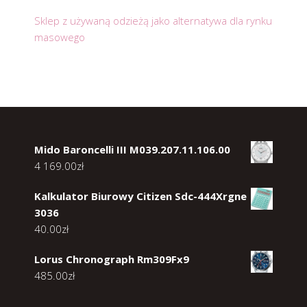
Sklep z używaną odzieżą jako alternatywa dla rynku
masowego
Mido Baroncelli III M039.207.11.106.00
4 169.00
zł
Kalkulator Biurowy Citizen Sdc-444Xrgne
3036
40.00
zł
Lorus Chronograph Rm309Fx9
485.00
zł