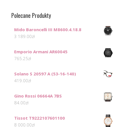
Polecane Produkty
Mido Baroncelli III M8600.4.18.8
3 189.00
zł
Emporio Armani AR60045
765.25
zł
Solano S 20597 A (53-16-140)
419.00
zł
Gino Rossi 06664A 7BS
84.00
zł
Tissot T9222107601100
8 000.00
zł