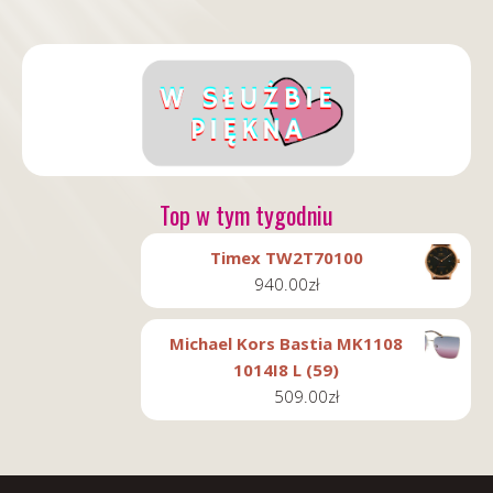
Top w tym tygodniu
Timex TW2T70100
940.00
zł
Michael Kors Bastia MK1108
1014I8 L (59)
509.00
zł