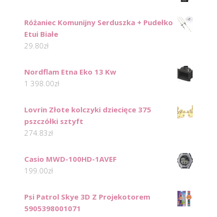
Różaniec Komunijny Serduszka + Pudełko
Etui Białe
29.80
zł
Nordflam Etna Eko 13 Kw
1 398.00
zł
Lovrin Złote kolczyki dziecięce 375
pszczółki sztyft
274.83
zł
Casio MWD-100HD-1AVEF
199.00
zł
Psi Patrol Skye 3D Z Projekotorem
5905398001071