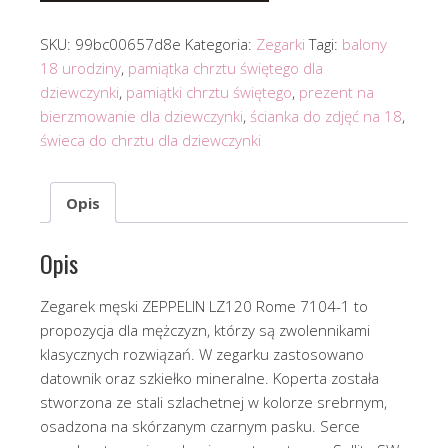
SKU:
99bc00657d8e
Kategoria:
Zegarki
Tagi:
balony
18 urodziny
,
pamiątka chrztu świętego dla
dziewczynki
,
pamiątki chrztu świętego
,
prezent na
bierzmowanie dla dziewczynki
,
ścianka do zdjęć na 18
,
świeca do chrztu dla dziewczynki
Opis
Opis
Zegarek męski ZEPPELIN LZ120 Rome 7104-1 to
propozycja dla mężczyzn, którzy są zwolennikami
klasycznych rozwiązań. W zegarku zastosowano
datownik oraz szkiełko mineralne. Koperta została
stworzona ze stali szlachetnej w kolorze srebrnym,
osadzona na skórzanym czarnym pasku. Serce