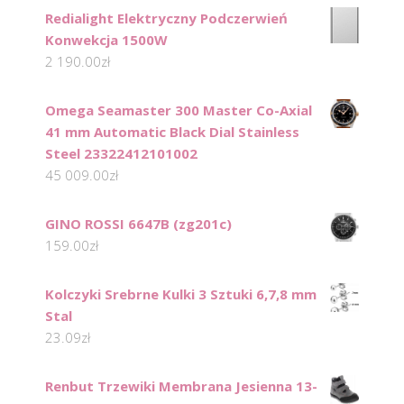
Redialight Elektryczny Podczerwień
Konwekcja 1500W
2 190.00
zł
Omega Seamaster 300 Master Co-Axial
41 mm Automatic Black Dial Stainless
Steel 23322412101002
45 009.00
zł
GINO ROSSI 6647B (zg201c)
159.00
zł
Kolczyki Srebrne Kulki 3 Sztuki 6,7,8 mm
Stal
23.09
zł
Renbut Trzewiki Membrana Jesienna 13-