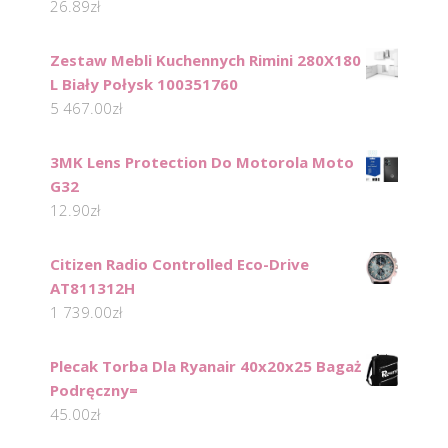
26.89
zł
Zestaw Mebli Kuchennych Rimini 280X180
L Biały Połysk 100351760
5 467.00
zł
3MK Lens Protection Do Motorola Moto
G32
12.90
zł
Citizen Radio Controlled Eco-Drive
AT811312H
1 739.00
zł
Plecak Torba Dla Ryanair 40x20x25 Bagaż
Podręczny=
45.00
zł