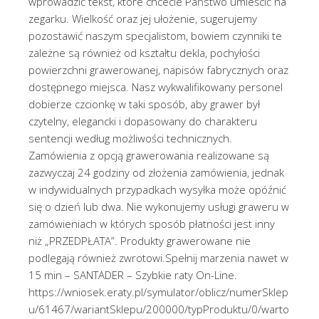
wprowadzić tekst, które chcecie Państwo umieścić na
zegarku. Wielkość oraz jej ułożenie, sugerujemy
pozostawić naszym specjalistom, bowiem czynniki te
zależne są również od kształtu dekla, pochyłości
powierzchni grawerowanej, napisów fabrycznych oraz
dostępnego miejsca. Nasz wykwalifikowany personel
dobierze czcionkę w taki sposób, aby grawer był
czytelny, elegancki i dopasowany do charakteru
sentencji według możliwości technicznych.
Zamówienia z opcją grawerowania realizowane są
zazwyczaj 24 godziny od złożenia zamówienia, jednak
w indywidualnych przypadkach wysyłka może opóźnić
się o dzień lub dwa. Nie wykonujemy usługi graweru w
zamówieniach w których sposób płatności jest inny
niż „PRZEDPŁATA”. Produkty grawerowane nie
podlegają również zwrotowi.Spełnij marzenia nawet w
15 min – SANTADER – Szybkie raty On-Line.
https://wniosek.eraty.pl/symulator/oblicz/numerSklep
u/61467/wariantSklepu/200000/typProduktu/0/warto