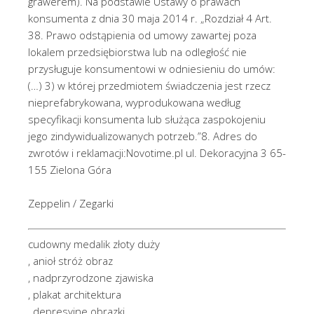
grawerem). Na podstawie Ustawy o prawach
konsumenta z dnia 30 maja 2014 r. „Rozdział 4 Art.
38. Prawo odstąpienia od umowy zawartej poza
lokalem przedsiębiorstwa lub na odległość nie
przysługuje konsumentowi w odniesieniu do umów:
(…) 3) w której przedmiotem świadczenia jest rzecz
nieprefabrykowana, wyprodukowana według
specyfikacji konsumenta lub służąca zaspokojeniu
jego zindywidualizowanych potrzeb.”8. Adres do
zwrotów i reklamacji:Novotime.pl ul. Dekoracyjna 3 65-
155 Zielona Góra
Zeppelin / Zegarki
cudowny medalik złoty duży
, anioł stróż obraz
, nadprzyrodzone zjawiska
, plakat architektura
, depresyjne obrazki