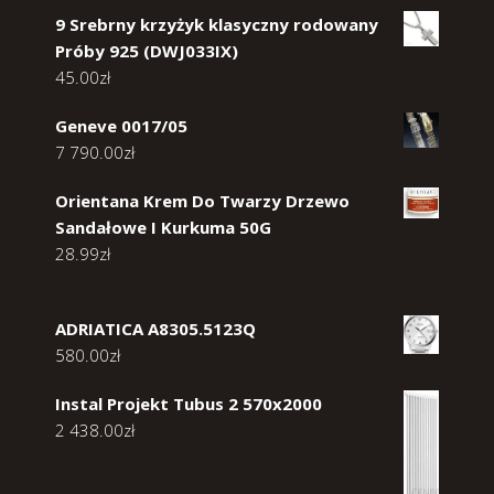
9 Srebrny krzyżyk klasyczny rodowany
Próby 925 (DWJ033IX)
45.00
zł
Geneve 0017/05
7 790.00
zł
Orientana Krem Do Twarzy Drzewo
Sandałowe I Kurkuma 50G
28.99
zł
ADRIATICA A8305.5123Q
580.00
zł
Instal Projekt Tubus 2 570x2000
2 438.00
zł