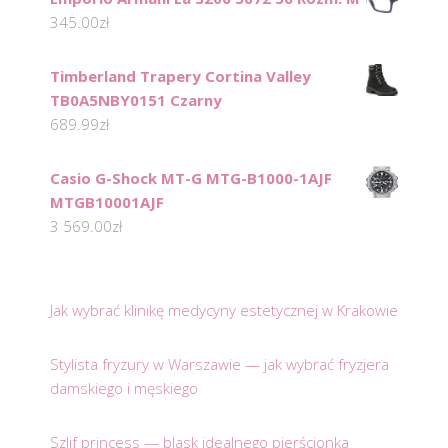
345.00
zł
Timberland Trapery Cortina Valley
TB0A5NBY0151 Czarny
689.99
zł
Casio G-Shock MT-G MTG-B1000-1AJF
MTGB10001AJF
3 569.00
zł
Jak wybrać klinikę medycyny estetycznej w Krakowie
Stylista fryzury w Warszawie — jak wybrać fryzjera
damskiego i męskiego
Szlif princess — blask idealnego pierścionka