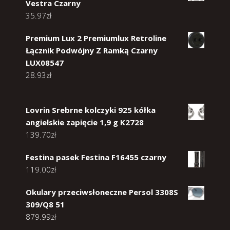
Vestra Czarny
35.97
zł
Premium Lux 2 Premiumlux Retroline
Łącznik Podwójny Z Ramką Czarny
LUX08547
28.93
zł
Lovrin Srebrne kolczyki 925 kółka
angielskie zapięcie 1,9 g K2728
139.70
zł
Festina pasek Festina F16455 czarny
119.00
zł
Okulary przeciwsłoneczne Persol 3308S
309/Q8 51
879.99
zł