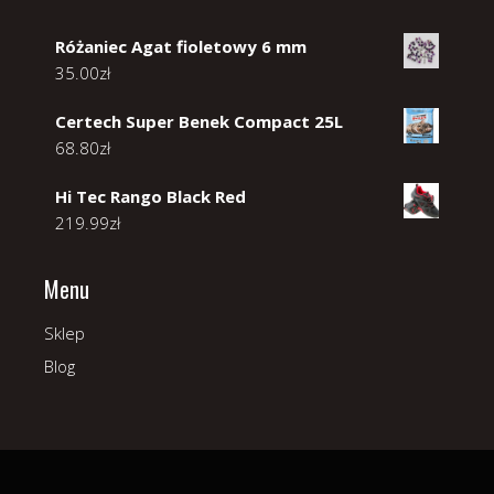
Różaniec Agat fioletowy 6 mm
35.00
zł
Certech Super Benek Compact 25L
68.80
zł
Hi Tec Rango Black Red
219.99
zł
Menu
Sklep
Blog