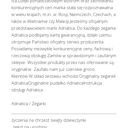
Isa.Dzięki ponadczasowym wzorom oraz zachowaniu
konkurencyjnych cen marka stała się rozpoznawalna
w wielu krajach, m.in. w: Rosji, Niemczech, Czechach, a
także w Wietnamie czy Malezji.Jesteśmy oficjalnym
przedstawicielem marki Adriatica. Do każdego zegarka
Adriatica podbijamy kartę gwarancyjną, dzięki czemu
otrzymuje Państwo oficjalny serwis producenta.
Posiadamy niezwykle konkurencyjne ceny, fachową i
rzeczową obsługę.Zamów w sprawdzonym i zaufanym
sklepie. Wszystkie produkty przez nas oferowane są
oryginalne. Zaufało nam już szerokie grono
Klientów.W skład zestawu wchodzi:Oryginalny zegarek
AdriaticaOryginalne pudełko AdriaticaInstrukcja
obsługi Adriatica
Adriatica / Zegarki
życzenia na chrzest święty dziewczynki
, tekst na urodziny