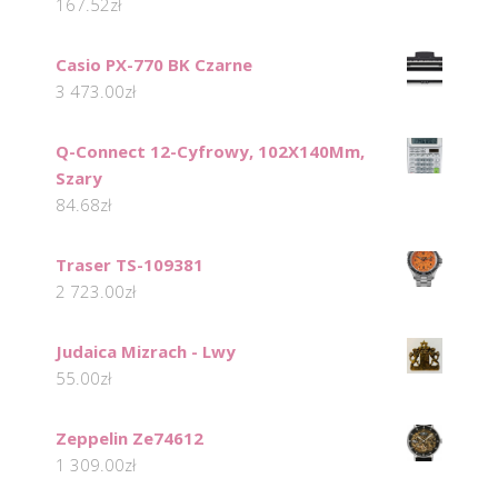
167.52
zł
Casio PX-770 BK Czarne
3 473.00
zł
Q-Connect 12-Cyfrowy, 102X140Mm,
Szary
84.68
zł
Traser TS-109381
2 723.00
zł
Judaica Mizrach - Lwy
55.00
zł
Zeppelin Ze74612
1 309.00
zł