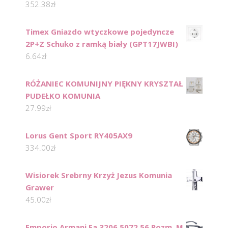
352.38
zł
Timex Gniazdo wtyczkowe pojedyncze
2P+Z Schuko z ramką biały (GPT17JWBI)
6.64
zł
RÓŻANIEC KOMUNIJNY PIĘKNY KRYSZTAŁ
PUDEŁKO KOMUNIA
27.99
zł
Lorus Gent Sport RY405AX9
334.00
zł
Wisiorek Srebrny Krzyż Jezus Komunia
Grawer
45.00
zł
Emporio Armani Ea 3206 5072 56 Rozm. M