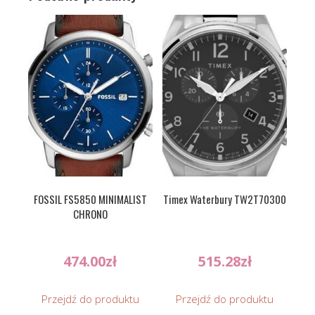
FOSSIL FS5850 MINIMALIST
Timex Waterbury TW2T70300
CHRONO
474.00
zł
515.28
zł
Przejdź do produktu
Przejdź do produktu