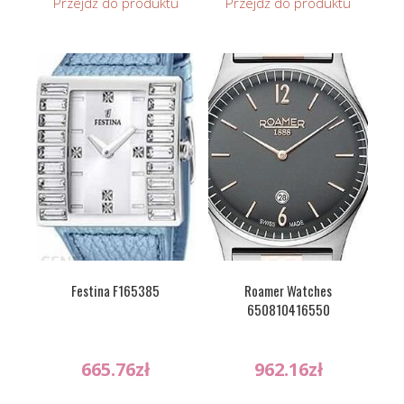
Przejdź do produktu
Przejdź do produktu
Festina F165385
Roamer Watches
650810416550
665.76
zł
962.16
zł