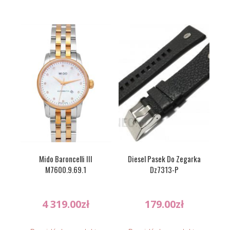
Mido Baroncelli III
Diesel Pasek Do Zegarka
M7600.9.69.1
Dz7313-P
4 319.00
zł
179.00
zł