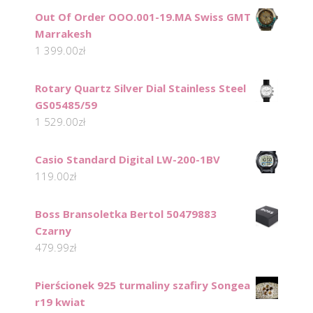
Out Of Order OOO.001-19.MA Swiss GMT
Marrakesh
1 399.00
zł
Rotary Quartz Silver Dial Stainless Steel
GS05485/59
1 529.00
zł
Casio Standard Digital LW-200-1BV
119.00
zł
Boss Bransoletka Bertol 50479883
Czarny
479.99
zł
Pierścionek 925 turmaliny szafiry Songea
r19 kwiat