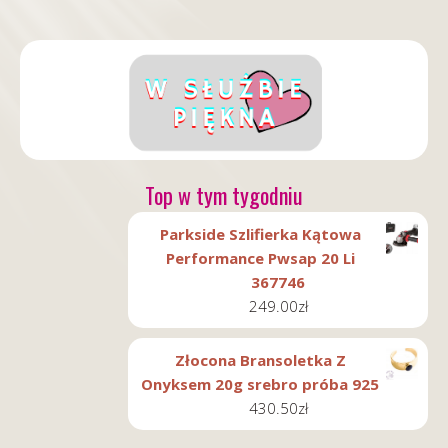
Top w tym tygodniu
Parkside Szlifierka Kątowa
Performance Pwsap 20 Li
367746
249.00
zł
Złocona Bransoletka Z
Onyksem 20g srebro próba 925
430.50
zł