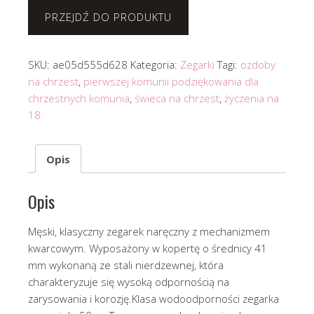
PRZEJDŹ DO PRODUKTU
SKU:
ae05d555d628
Kategoria:
Zegarki
Tagi:
ozdoby
na chrzest
,
pierwszej komunii podziękowania dla
chrzestnych komunia
,
świeca na chrzest
,
życzenia na
18
Opis
Opis
Męski, klasyczny zegarek naręczny z mechanizmem
kwarcowym. Wyposażony w kopertę o średnicy 41
mm wykonaną ze stali nierdzewnej, która
charakteryzuje się wysoką odpornością na
zarysowania i korozję.Klasa wodoodporności zegarka