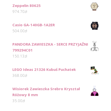
Zeppelin 80625
974.70
zł
Casio GA-140GB-1A2ER
504.00
zł
PANDORA ZAWIESZKA - SERCE PRZYJAŹNI
799294C01
150.13
zł
LEGO Ideas 21326 Kubuś Puchatek
368.00
zł
Wisiorek Zawieszka Srebro Kryształ
Różowy 8 mm
35.00
zł