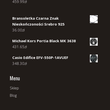
459.99
zł
Bransoletka Czarna Znak
Nieskończoności Srebro 925
36.00
zł
Michael Kors Portia Black MK 3638
431.65
zł
Casio Edifice EFV-550P-1AVUEF
348.30
zł
Menu
Sklep
Blog