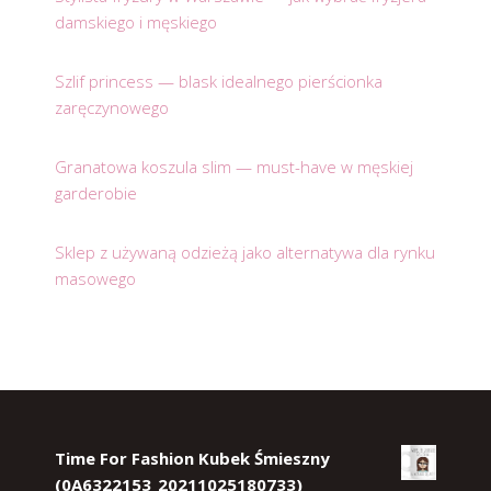
damskiego i męskiego
Szlif princess — blask idealnego pierścionka
zaręczynowego
Granatowa koszula slim — must-have w męskiej
garderobie
Sklep z używaną odzieżą jako alternatywa dla rynku
masowego
Time For Fashion Kubek Śmieszny
(0A6322153_20211025180733)