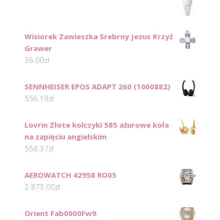
Wisiorek Zawieszka Srebrny Jezus Krzyż
Grawer
36.00
zł
SENNHEISER EPOS ADAPT 260 (1000882)
556.19
zł
Lovrin Złote kolczyki 585 ażurowe koła
na zapięciu angielskim
558.37
zł
AEROWATCH 42958 RO05
2 873.00
zł
Orient Fab0000Fw9