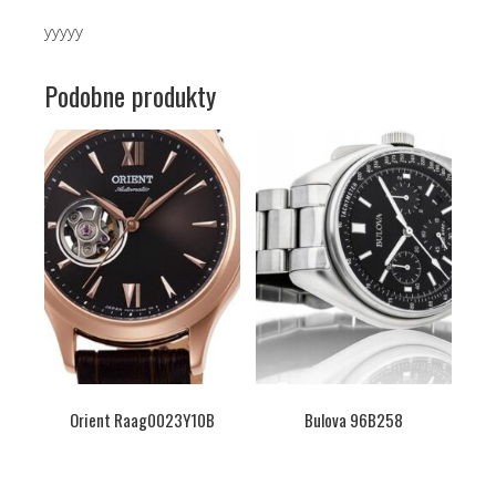
yyyyy
Podobne produkty
Orient Raag0023Y10B
Bulova 96B258