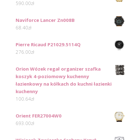
590.00
zł
Naviforce Lancer Zn008B
68.40
zł
Pierre Ricaud P21029.5114Q
276.00
zł
Orion Wózek regał organizer szafka
koszyk 4-poziomowy kuchenny
łazienkowy na kółkach do kuchni łazienki
kuchenny
100.64
zł
Orient FER27004W0
693.00
zł