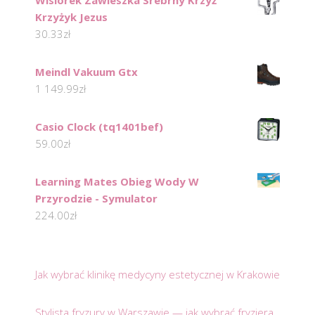
Wisiorek Zawieszka Srebrny Krzyż
Krzyżyk Jezus
30.33
zł
Meindl Vakuum Gtx
1 149.99
zł
Casio Clock (tq1401bef)
59.00
zł
Learning Mates Obieg Wody W
Przyrodzie - Symulator
224.00
zł
Jak wybrać klinikę medycyny estetycznej w Krakowie
Stylista fryzury w Warszawie — jak wybrać fryzjera