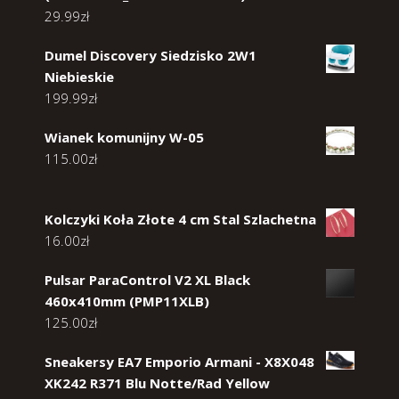
29.99
zł
Dumel Discovery Siedzisko 2W1
Niebieskie
199.99
zł
Wianek komunijny W-05
115.00
zł
Kolczyki Koła Złote 4 cm Stal Szlachetna
16.00
zł
Pulsar ParaControl V2 XL Black
460x410mm (PMP11XLB)
125.00
zł
Sneakersy EA7 Emporio Armani - X8X048
XK242 R371 Blu Notte/Rad Yellow