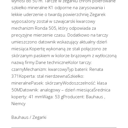
wynosi do 50 m. Tarcze w zegarku chroni polerowane
szkiełko mineralne K1 odporne na zarysowania i
lekkie uderzenie o twardą powierzchnię.Zegarek
wyposażony został w szwajcarski kwarcowy
mechanizm Ronda 505, który odpowiada za
precyzyjne mierzenie czasu. Dodatkowo na tarczy
umieszczono datownik wskazujący aktualny dzień
miesiąca.Kopertę wykonaną ze stali połączono ze
skórzanym paskiem w kolorze brązowym z wytłoczoną
nazwą firmy.Dane techniczneKolor tarczy:
czarnyMechanizm: kwarcowyTyp baterii: Renata
371Koperta: stal nierdzewnaSzkiełko:
mineralnePasek: skórzanyWodoszczelność: klasa
50MDatownik: analogowy – dzień miesiącaŚrednica
koperty: 41 mmWaga: 53 gProducent: Bauhaus ,
Niemcy
Bauhaus / Zegarki