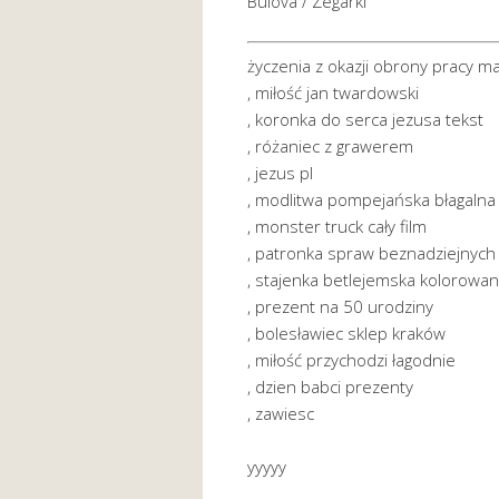
Bulova / Zegarki
życzenia z okazji obrony pracy ma
, miłość jan twardowski
, koronka do serca jezusa tekst
, różaniec z grawerem
, jezus pl
, modlitwa pompejańska błagalna 
, monster truck cały film
, patronka spraw beznadziejnych
, stajenka betlejemska kolorowa
, prezent na 50 urodziny
, bolesławiec sklep kraków
, miłość przychodzi łagodnie
, dzien babci prezenty
, zawiesc
yyyyy