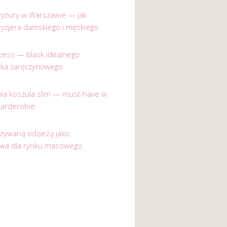
 fryzury w Warszawie — jak
ryzjera damskiego i męskiego
incess — blask idealnego
nka zaręczynowego
a koszula slim — must-have w
garderobie
używaną odzieżą jako
ywa dla rynku masowego