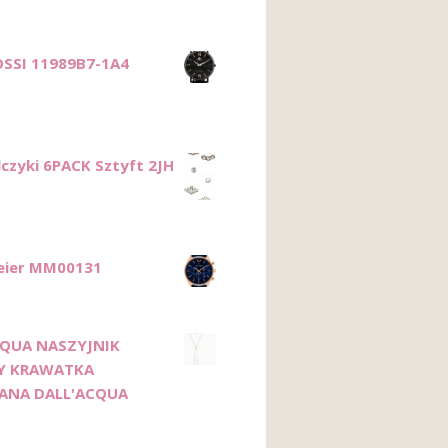
SSI 11989B7-1A4
lczyki 6PACK Sztyft 2JH
eier MM00131
CQUA NASZYJNIK
Y KRAWATKA
ANA DALL'ACQUA