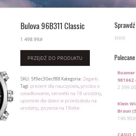
Bulova 96B311 Classic
Sprawdź 
zzzzz
1 498.99
zł
Polecane
PRZEJDŹ DO PRODUKTU
Roamer 
SKU:
5f9ec30ecf88
Kategoria:
Zegarki
981662 
Tagi:
prezent dla nauczyciela
,
prosba o
2 399.0
swiadkowanie
,
serwetki na 18 urodziny
,
upominki dla dzieci w przedszkolu na
Klein Wi
urodziny
,
zyczenia na 18stke
Braun (
146.90
zł
CASIO C