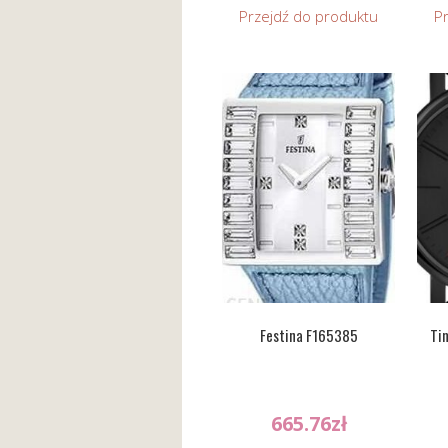
Przejdź do produktu
P
Festina F165385
Ti
665.76
zł