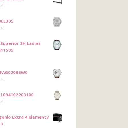
0
zł
96L305
0
zł
Superior 3H Ladies
411505
 FAG02005W0
0
zł
T1094102203100
0
zł
ngenio Extra 4 elementy
53