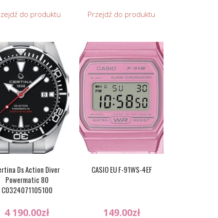
rzejdź do produktu
Przejdź do produktu
rtina Ds Action Diver
CASIO EU F-91WS-4EF
Powermatic 80
C0324071105100
4 190.00
zł
149.00
zł