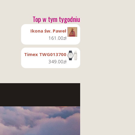
Top w tym tygodniu
Ikona św. Paweł
161.00
zł
Timex TWG013700
349.00
zł