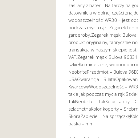
zasilany z baterii. Na tarczy na 
datownik, a w dolnej części znajd
wodoszczelności WR30 – jest odp
podczas mycia rąk. Zegarek ten 
garderoby.Zegarek męski Bulova 9
produkt oryginalny, fabrycznie 
transakcja w naszym sklepie jes
VAT.Zegarek męski Bulova 96B31
szkiełko mineralne, wodoodporno
NeobritePrzedmiot – Bulova 96B31
USAGwarancja – 3 lataOpakowan
KwarcowyWodoszczelność – WR30
takie jak podczas mycia rąk.Szki
TakNeobrite – TakKolor tarczy – C
szlachetnaKolor koperty – Srebr
SkóraZapięcie – Na sprzączkęK
paska – mm