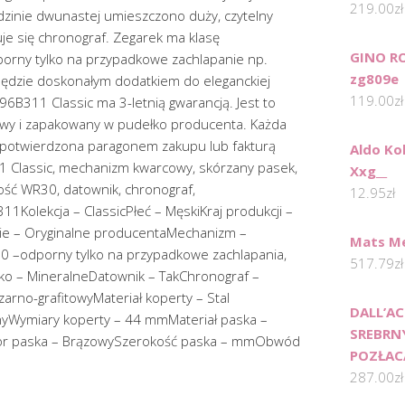
219.00
zł
godzinie dwunastej umieszczono duży, czytelny
uje się chronograf. Zegarek ma klasę
GINO RO
orny tylko na przypadkowe zachlapanie np.
zg809e
będzie doskonałym dodatkiem do eleganckiej
119.00
zł
6B311 Classic ma 3-letnią gwarancją. Jest to
nowy i zapakowany w pudełko producenta. Każda
t potwierdzona paragonem zakupu lub fakturą
Aldo Ko
1 Classic, mechanizm kwarcowy, skórzany pasek,
Xxg__
ść WR30, datownik, chronograf,
12.95
zł
1Kolekcja – ClassicPłeć – MęskiKraj produkcji –
ie – Oryginalne producentaMechanizm –
Mats M
 –odporny tylko na przypadkowe zachlapania,
517.79
zł
ełko – MineralneDatownik – TakChronograf –
zarno-grafitowyMateriał koperty – Stal
DALL’A
nyWymiary koperty – 44 mmMateriał paska –
SREBRN
olor paska – BrązowySzerokość paska – mmObwód
POZŁAC
287.00
zł