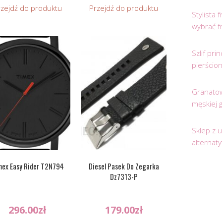
rzejdź do produktu
Przejdź do produktu
Stylista
wybrać f
Szlif pr
pierścio
Granatow
męskiej 
Sklep z 
alternat
mex Easy Rider T2N794
Diesel Pasek Do Zegarka
Dz7313-P
296.00
zł
179.00
zł