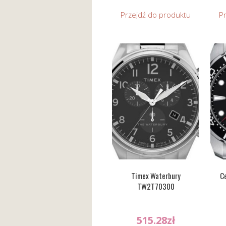
Przejdź do produktu
P
Timex Waterbury
Ce
TW2T70300
515.28
zł