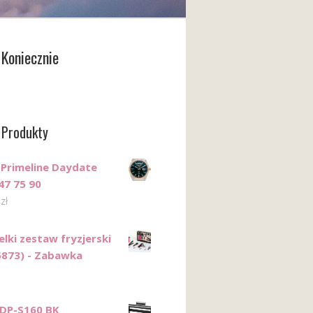
Koniecznie
 Produkty
Primeline Daydate
47 75 90
0
zł
elki zestaw fryzjerski
5873) - Zabawka
DP-S160 BK