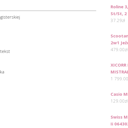
Roline 
St/St, 2
gisterskiej
37.29
zł
Scootan
2w1 Jeźd
479.00
zł
tekst
XICORR 
nka
MISTRA
1 799.0
Casio 
129.00
zł
Swiss M
Ii 06430