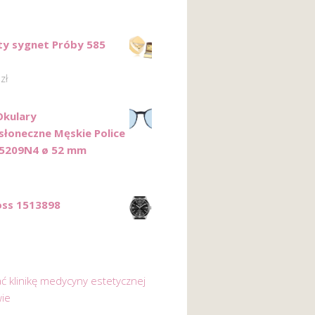
ty sygnet Próby 585
0
zł
kulary
słoneczne Męskie Police
-5209N4 ø 52 mm
ss 1513898
ać klinikę medycyny estetycznej
ie