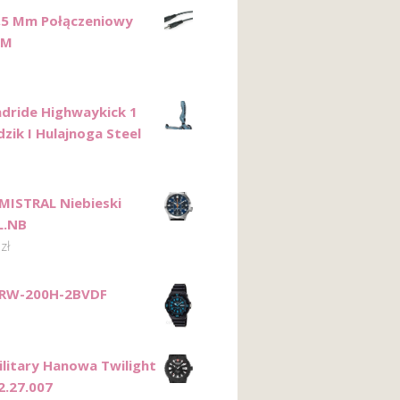
3,5 Mm Połączeniowy
 M
dride Highwaykick 1
zik I Hulajnoga Steel
MISTRAL Niebieski
L.NB
0
zł
MRW-200H-2BVDF
ilitary Hanowa Twilight
2.27.007