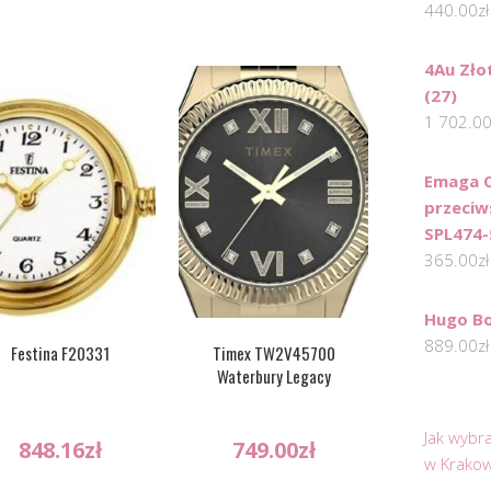
440.00
zł
4Au Zło
(27)
1 702.0
Emaga O
przeciw
SPL474
365.00
zł
Hugo Bo
889.00
zł
Festina F20331
Timex TW2V45700
Waterbury Legacy
Jak wybr
848.16
zł
749.00
zł
w Krakow