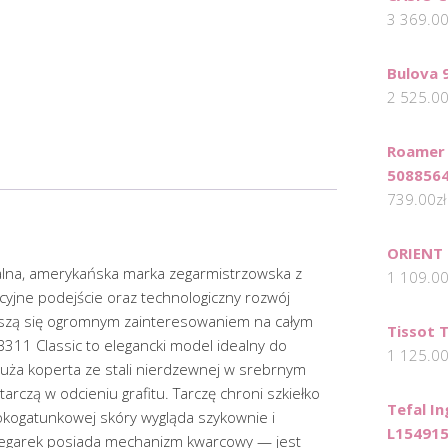
3 369.0
Bulova 
2 525.0
Roamer 
508856
739.00
zł
ORIENT
alna, amerykańska marka zegarmistrzowska z
1 109.0
cyjne podejście oraz technologiczny rozwój
cieszą się ogromnym zainteresowaniem na całym
Tissot 
311 Classic to elegancki model idealny do
1 125.0
. Duża koperta ze stali nierdzewnej w srebrnym
tarczą w odcieniu grafitu. Tarczę chroni szkiełko
Tefal I
kogatunkowej skóry wygląda szykownie i
L15491
egarek posiada mechanizm kwarcowy — jest