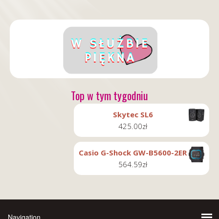
Top w tym tygodniu
Skytec SL6
425.00
zł
Casio G-Shock GW-B5600-2ER
564.59
zł