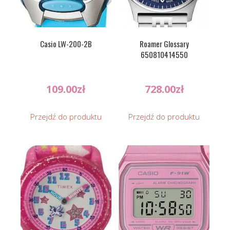
Casio LW-200-2B
Roamer Glossary
650810414550
109.00
zł
728.00
zł
Przejdź do produktu
Przejdź do produktu