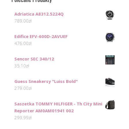
Adriatica A8312.5224Q
789.00
zł
Edifice EFV-600D-2AVUEF
476.00
zł
Sencor SEC 340/12
35.10
zł
Guess Sneakersy "Luiss Bold"
279.00
zł
Saszetka TOMMY HILFIGER - Th City Mini
Reporter AM0AM01941 002
299.99
zł