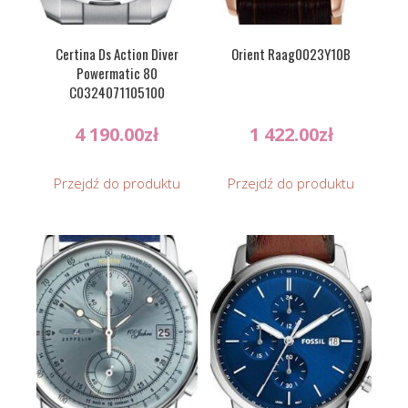
Certina Ds Action Diver
Orient Raag0023Y10B
Powermatic 80
C0324071105100
4 190.00
zł
1 422.00
zł
Przejdź do produktu
Przejdź do produktu