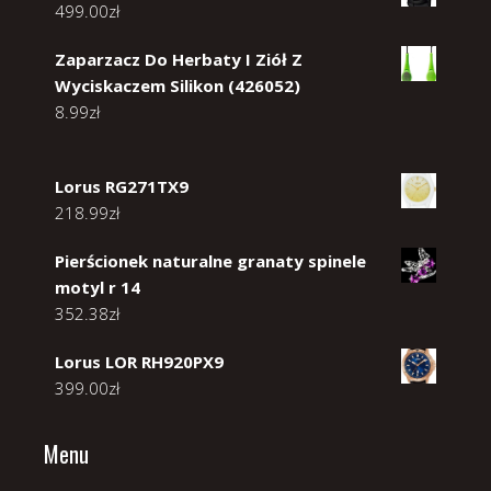
499.00
zł
Zaparzacz Do Herbaty I Ziół Z
Wyciskaczem Silikon (426052)
8.99
zł
Lorus RG271TX9
218.99
zł
Pierścionek naturalne granaty spinele
motyl r 14
352.38
zł
Lorus LOR RH920PX9
399.00
zł
Menu