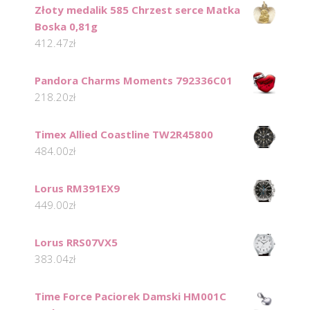
Złoty medalik 585 Chrzest serce Matka
Boska 0,81g
412.47
zł
Pandora Charms Moments 792336C01
218.20
zł
Timex Allied Coastline TW2R45800
484.00
zł
Lorus RM391EX9
449.00
zł
Lorus RRS07VX5
383.04
zł
Time Force Paciorek Damski HM001C