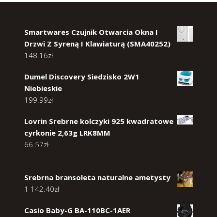
Smartwares Czujnik Otwarcia Okna I
Drzwi Z Syreną I Klawiaturą (SMA40252)
148.16
zł
Dumel Discovery Siedzisko 2W1
Niebieskie
199.99
zł
Lovrin Srebrne kolczyki 925 kwadratowe
cyrkonie 2,63g LRK8MM
66.57
zł
Srebrna bransoleta naturalne ametysty
1 142.40
zł
Casio Baby-G BA-110BC-1AER