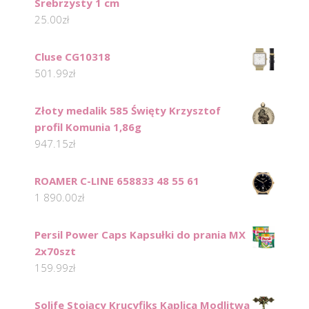
Srebrzysty 1 cm
25.00
zł
Cluse CG10318
501.99
zł
Złoty medalik 585 Święty Krzysztof
profil Komunia 1,86g
947.15
zł
ROAMER C-LINE 658833 48 55 61
1 890.00
zł
Persil Power Caps Kapsułki do prania MX
2x70szt
159.99
zł
Solife Stojący Krucyfiks Kaplica Modlitwa