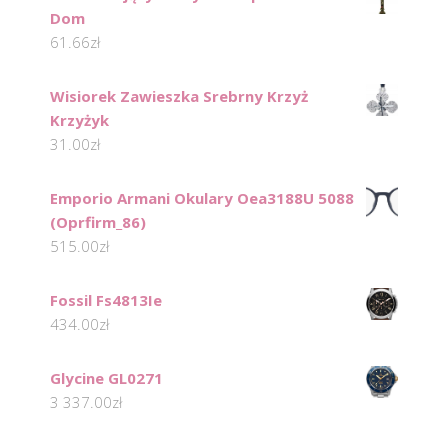
Dom
61.66
zł
Wisiorek Zawieszka Srebrny Krzyż
Krzyżyk
31.00
zł
Emporio Armani Okulary Oea3188U 5088
(Oprfirm_86)
515.00
zł
Fossil Fs4813Ie
434.00
zł
Glycine GL0271
3 337.00
zł