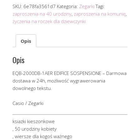
SKU:
6e78fa3561d7
Kategoria:
Zegarki
Tagi:
zaproszenia na 40 urodziny
,
zaproszenia na komunię
,
życzenia na roczek dla dziewczynki
Opis
Opis
EQB-2000DB-1AER EDIFICE SOSPENSIONE – Darmowa
dostawa w 24h, możliwość wygrawerowania
dowolnego tekstu.
Casio / Zegarki
ksiazki kieszonkowe
, 50 urodziny kobiety
, wiersze dla kogoś ważnego