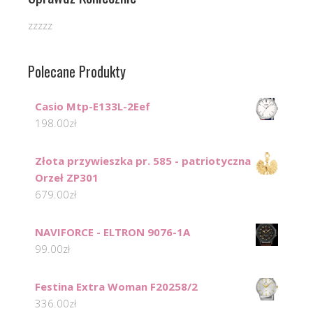
zzzzz
Polecane Produkty
Casio Mtp-E133L-2Eef
198.00
zł
Złota przywieszka pr. 585 - patriotyczna
Orzeł ZP301
679.00
zł
NAVIFORCE - ELTRON 9076-1A
99.00
zł
Festina Extra Woman F20258/2
336.00
zł