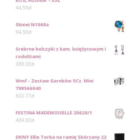
Ecru, Rozmiar - XXL
44.59
zł
Skmei N1068a
94.50
zł
Srebrne kolczyki z kam. księżycowym i
rodolitami
389.00
zł
Wmf - Zestaw Garnków 5Cz. Mini
798566040
602.77
zł
FESTINA MADEMOISELLE 20620/1
439.00
zł
DKNY Ellie Torba na ramię Skórzany 22