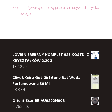
Sklep z używaną odzieżą jako alternatywa dla rynku
masowego
LOVRIN SREBRNY KOMPLET 925 KOSTKI Z
KRYSZTAŁKÓW 2,20G
137.27
zł
Clive&Keira Got Girl Gone Bat Woda
Perfumowana 30 Ml
68.37
zł
Orient Star RE-AU0202N00B
2 765.00
zł