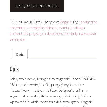
PRZEJDŹ DO PRODUKTU
SKU:
7334e0a33cf9
Kategoria:
Zegarki
Tagi:
oryginalny
prezent na narodziny dziecka
,
pamiątka chrztu
,
prezent dla przyszłych dziadków
,
prezenty na wieczór
panieński
Opis
Opis
Fabrycznie nowy i oryginalny zegarek Citizen CA0645-
15Hto połączenie jakości, precyzji wykonania z
nietuzinkowym stylem. Citizen to japońska firma
zegarmistrzowska, która w swojej stuletniej historii
wprowadziła wiele nowatorskich rozwiązań. Zegarki