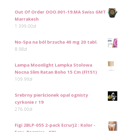
Out Of Order OOO.001-19.MA Swiss GMT
Marrakesh
1 399.00
zł
No-Spa na ból brzucha 40 mg 20 tabl.
8.98
zł
Lampa Moonlight Lampka Stołowa
Nocna Slim Ratan Boho 15 Cm (Fl151)
109.99
zł
Srebrny pierścionek opal ognisty
cyrkonie r 19
276.00
zł
Figi 2BLP-055 2-pack Ecru/J2 : Kolor -