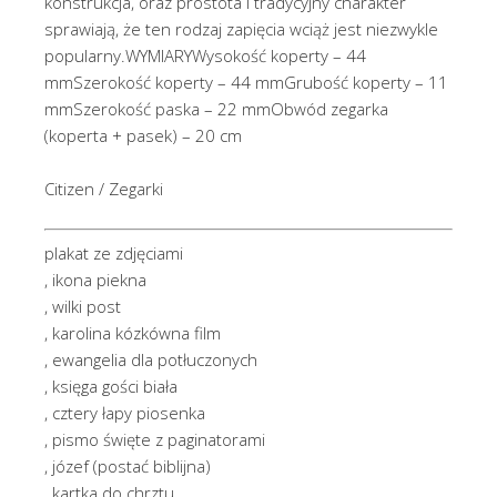
konstrukcja, oraz prostota i tradycyjny charakter
sprawiają, że ten rodzaj zapięcia wciąż jest niezwykle
popularny.WYMIARYWysokość koperty – 44
mmSzerokość koperty – 44 mmGrubość koperty – 11
mmSzerokość paska – 22 mmObwód zegarka
(koperta + pasek) – 20 cm
Citizen / Zegarki
plakat ze zdjęciami
, ikona piekna
, wilki post
, karolina kózkówna film
, ewangelia dla potłuczonych
, księga gości biała
, cztery łapy piosenka
, pismo święte z paginatorami
, józef (postać biblijna)
, kartka do chrztu