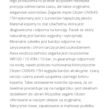
tego producenta to przede wszystkim niezwykła
precyzja odmierzania czasu, ale także oryginalne,
eleganckie wzornictwo.Zegarek męski Citizen CA0645-
15H wykonany jest z surowców najwyższej jakości.
Materiał koperty to stal szlachetna, która jest
długowieczna i odporna na korozję. Pasek ze skóry
naturalnej jest bardzo wygodny i wytrzymały.
Mineralne szkiełko jest bardzo odporne na
zarysowanie i chroni tarczę przed uszkodzeniem.
Klasa wodoszczelności zegarka jest na poziomie
WR100 / 10 ATM / 10 bar, co gwarantuje odporność
na wodę, nawet podczas nurkowania.Kolorystycznie
Citizen CA0645-15H wygląda bardzo atrakcyjnie: szarą
tarczę i czarny pasek uzupełnia czarnego koloru
koperta. Takie zestawienie kolorów sprawia, że on
świetnie prezentuje się na nadgarstku i jest idealnym
dodatkiem do ubrań.Wszystkie zegarki Citizen
oferowane w naszym sklepie są oryginalne,
fabrycznie nowe, zapakowane w markowe pudełko,