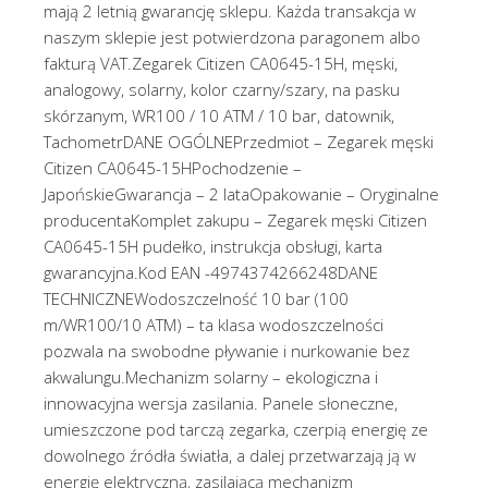
mają 2 letnią gwarancję sklepu. Każda transakcja w
naszym sklepie jest potwierdzona paragonem albo
fakturą VAT.Zegarek Citizen CA0645-15H, męski,
analogowy, solarny, kolor czarny/szary, na pasku
skórzanym, WR100 / 10 ATM / 10 bar, datownik,
TachometrDANE OGÓLNEPrzedmiot – Zegarek męski
Citizen CA0645-15HPochodzenie –
JapońskieGwarancja – 2 lataOpakowanie – Oryginalne
producentaKomplet zakupu – Zegarek męski Citizen
CA0645-15H pudełko, instrukcja obsługi, karta
gwarancyjna.Kod EAN -4974374266248DANE
TECHNICZNEWodoszczelność 10 bar (100
m/WR100/10 ATM) – ta klasa wodoszczelności
pozwala na swobodne pływanie i nurkowanie bez
akwalungu.Mechanizm solarny – ekologiczna i
innowacyjna wersja zasilania. Panele słoneczne,
umieszczone pod tarczą zegarka, czerpią energię ze
dowolnego źródła światła, a dalej przetwarzają ją w
energię elektryczną, zasilającą mechanizm