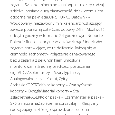
zegarka.Szkiełko mineralne – najpopularniejszy rodzaj
szkiełka, posiada dużą elastyczność, dzięki czemu jest
odporne na pęknięcia.OPIS FUNKCJIDatownik –
Wbudowany, niezawodny mini kalendarz, wskazujący
zawsze poprawną datę.Czas dobowy 24h – Możliwość
odczytu godziny w formacie 24 godzinowym.Neobrite-
Pokrycie fluorescencyjne wskazówek bądź indeksów
zegarka sprawiające, że te delikatnie świecą się w
ciemności.Tachometr- Połączenie oznakowanego
bezlu zegarka z sekundnikiem umożliwia
monitorowania średniej prędkości poruszania
się.TARCZAKolor tarczy – SzaryTyp tarczy –
AnalogowaIndeksy – Kreski, Cyfry
ArabskieKOPERTAKolor koperty – CzarnyKształt
koperty – OkrągłaMateriał koperty – Stal
szlachetnaPASEKKolor paska – CzarnyMateriał paska –
Skóra naturalnaZapięcie na sprzączkę — Klasyczny
rodzaj zapięcia, którego sprawdzona i solidna