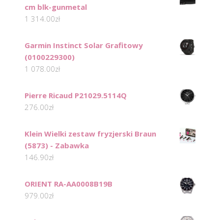
cm blk-gunmetal
1 314.00
zł
Garmin Instinct Solar Grafitowy
(0100229300)
1 078.00
zł
Pierre Ricaud P21029.5114Q
276.00
zł
Klein Wielki zestaw fryzjerski Braun
(5873) - Zabawka
146.90
zł
ORIENT RA-AA0008B19B
979.00
zł