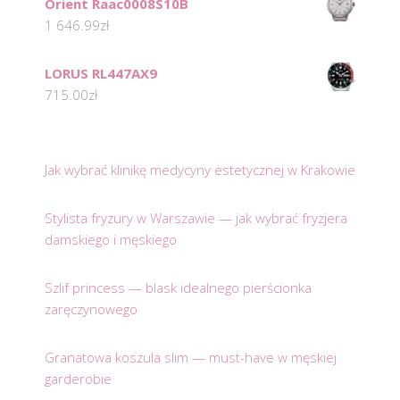
Orient Raac0008S10B
1 646.99
zł
LORUS RL447AX9
715.00
zł
Jak wybrać klinikę medycyny estetycznej w Krakowie
Stylista fryzury w Warszawie — jak wybrać fryzjera
damskiego i męskiego
Szlif princess — blask idealnego pierścionka
zaręczynowego
Granatowa koszula slim — must-have w męskiej
garderobie