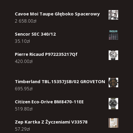
Cavoe Moi Taupe Głęboko Spacerowy
2 658.00
zł
Sencor SEC 340/12
35.10
zł
Pierre Ricaud P972235217Qf
420.00
zł
Timberland TBL.15357JSB/02 GROVETON
695.95
zł
Citizen Eco-Drive BM8470-11EE
519.80
zł
Zep Kartka Z Życzeniami V33578
57.29
zł