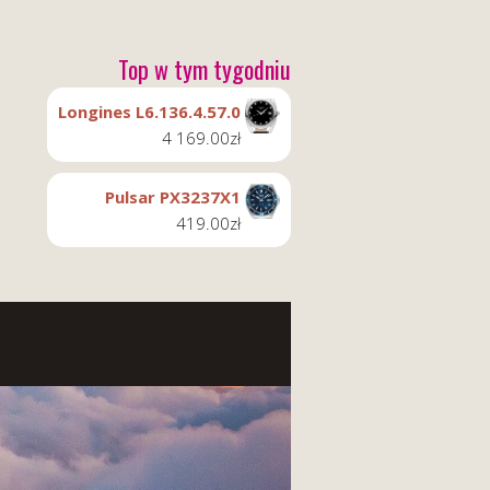
Top w tym tygodniu
Longines L6.136.4.57.0
4 169.00
zł
Pulsar PX3237X1
419.00
zł