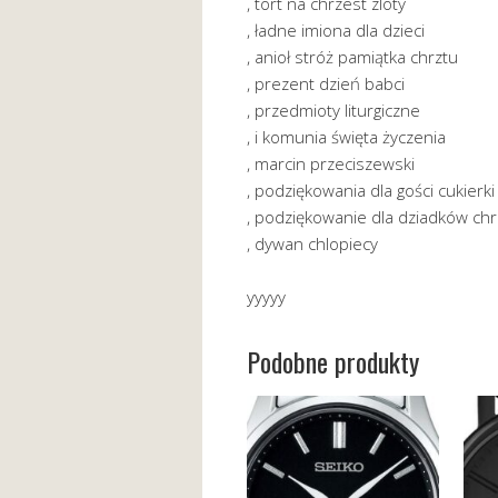
, tort na chrzest zloty
, ładne imiona dla dzieci
, anioł stróż pamiątka chrztu
, prezent dzień babci
, przedmioty liturgiczne
, i komunia święta życzenia
, marcin przeciszewski
, podziękowania dla gości cukierki
, podziękowanie dla dziadków chr
, dywan chlopiecy
yyyyy
Podobne produkty