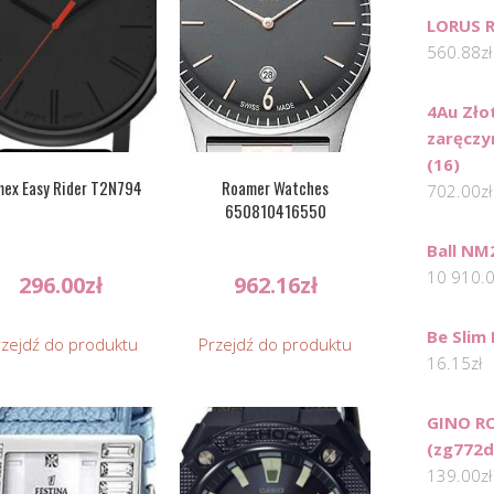
LORUS 
560.88
zł
4Au Zło
zaręczy
(16)
mex Easy Rider T2N794
Roamer Watches
702.00
zł
650810416550
Ball NM
10 910.
296.00
zł
962.16
zł
Be Slim 
rzejdź do produktu
Przejdź do produktu
16.15
zł
GINO RO
(zg772d
139.00
zł