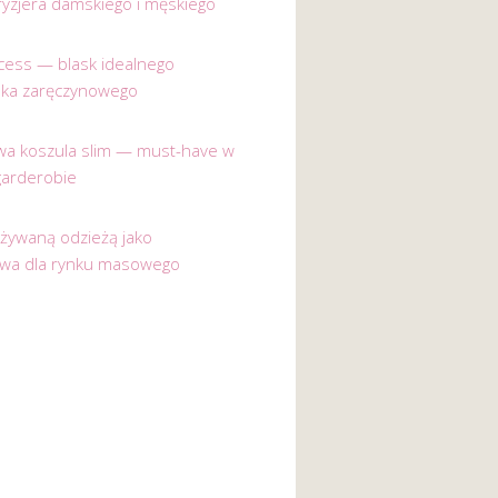
ryzjera damskiego i męskiego
incess — blask idealnego
nka zaręczynowego
a koszula slim — must-have w
garderobie
używaną odzieżą jako
ywa dla rynku masowego