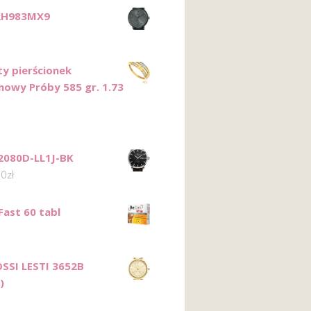
RH983MX9
ty pierścionek
nowy Próby 585 gr. 1.73
2080D-LL1J-BK
00
zł
Fast 60 tabl
SSI LESTI 3652B
)