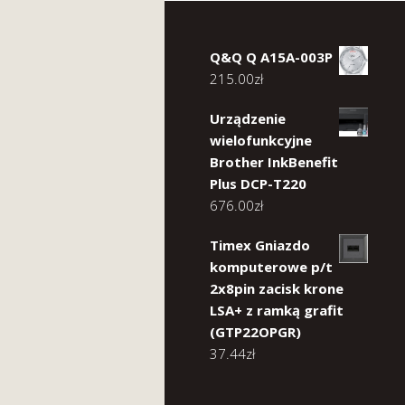
Q&Q Q A15A-003P
215.00
zł
Urządzenie
wielofunkcyjne
Brother InkBenefit
Plus DCP-T220
676.00
zł
Timex Gniazdo
komputerowe p/t
2x8pin zacisk krone
LSA+ z ramką grafit
(GTP22OPGR)
37.44
zł