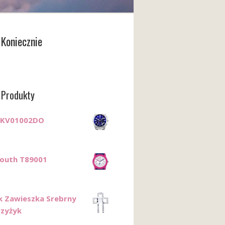
Koniecznie
 Produkty
 FKV01002DO
outh T89001
k Zawieszka Srebrny
rzyżyk