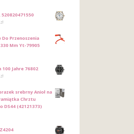
 520820471550
6
zł
e Do Przenoszenia
 330 Mm Yt-79905
n 100 Jahre 76802
0
zł
razek srebrny Anioł na
Pamiątka Chrztu
o DS44 (42121373)
DZ4204