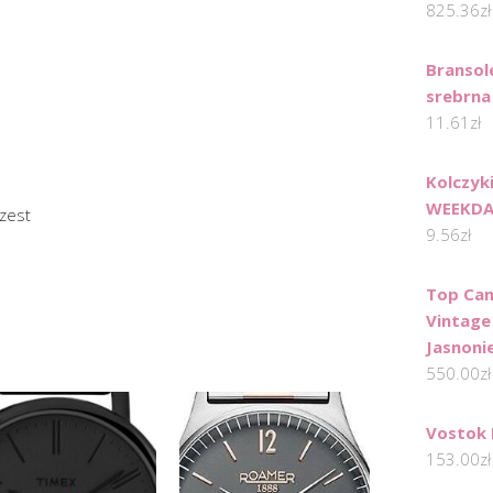
825.36
zł
Bransol
srebrna
11.61
zł
Kolczyk
WEEKDA
zest
9.56
zł
Top Can
Vintage
Jasnoni
550.00
zł
Vostok 
153.00
zł