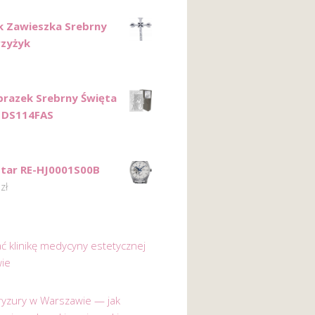
k Zawieszka Srebrny
rzyżyk
razek Srebrny Święta
 DS114FAS
Star RE-HJ0001S00B
0
zł
ać klinikę medycyny estetycznej
ie
 fryzury w Warszawie — jak