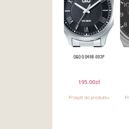
Q&Q Q Q49B-003P
195.00
zł
Przejdź do produktu
P