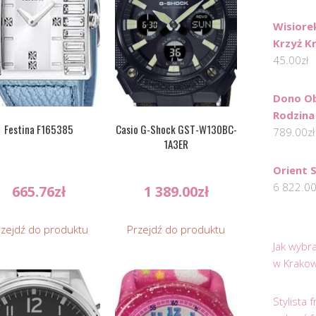
Wisiore
Krzyż K
45.00
zł
Dono Ob
Rodzina
Festina F165385
Casio G-Shock GST-W130BC-
789.00
zł
1A3ER
Orient 
6 822.0
665.76
zł
1 389.00
zł
rzejdź do produktu
Przejdź do produktu
Jak wybr
w Krakow
Stylista