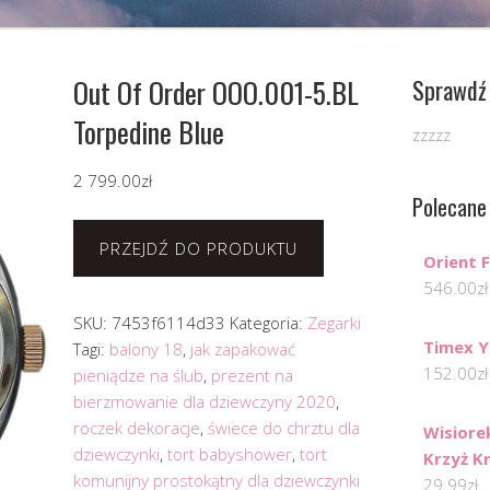
Out Of Order OOO.001-5.BL
Sprawdź 
Torpedine Blue
zzzzz
2 799.00
zł
Polecane
PRZEJDŹ DO PRODUKTU
Orient
546.00
zł
SKU:
7453f6114d33
Kategoria:
Zegarki
Timex Y
Tagi:
balony 18
,
jak zapakować
152.00
zł
pieniądze na ślub
,
prezent na
bierzmowanie dla dziewczyny 2020
,
roczek dekoracje
,
świece do chrztu dla
Wisiore
dziewczynki
,
tort babyshower
,
tort
Krzyż K
komunijny prostokątny dla dziewczynki
29.99
zł