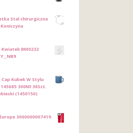
etka Stal chirurgiczna
 Koniczyna
i Kwiatek BM0232
Y__NB9
 Cap Kubek W Stylu
 145685 300Ml 36Szt.
ebieski (1450150)
Europe 3000000007419