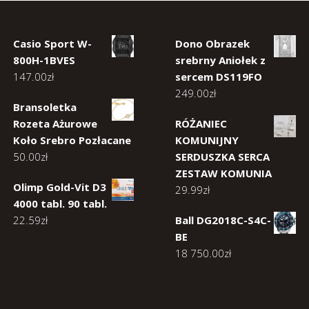
Casio Sport W-
Dono Obrazek
800H-1BVES
srebrny Aniołek z
147.00
zł
sercem DS119FO
249.00
zł
Bransoletka
Rozeta Ażurowe
RÓŻANIEC
Koło Srebro Pozłacane
KOMUNIJNY
50.00
zł
SERDUSZKA SERCA
ZESTAW KOMUNIA
Olimp Gold-Vit D3
29.99
zł
4000 tabl. 90 tabl.
22.59
zł
Ball DG2018C-S4C-
BE
18 750.00
zł