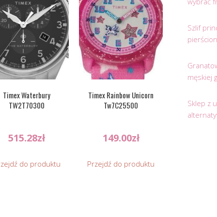
wybrać f
Szlif pr
pierścio
Granatow
męskiej 
Timex Waterbury
Timex Rainbow Unicorn
Sklep z 
TW2T70300
Tw7C25500
alternat
515.28
zł
149.00
zł
rzejdź do produktu
Przejdź do produktu