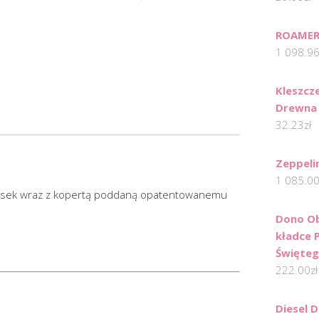
ROAMER
1 098.9
Kleszcz
Drewna
32.23
zł
Zeppeli
1 085.0
pasek wraz z kopertą poddaną opatentowanemu
Dono Ob
kładce 
Święteg
222.00
zł
Diesel 