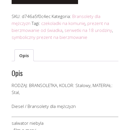
SKU:
d746a5f0c4ec
Kategoria:
Bransolety dla
mężczyzn
Tagi:
czekoladki na komunię
,
prezent na
bierzmowanie od świadka
,
serwetki na 18 urodziny
,
symboliczny prezent na bierzmowanie
Opis
Opis
RODZAJ: BRANSOLETKA, KOLOR: Stalowy, MATERIAŁ:
Stal,
Diesel / Bransolety dla mężczyzn
salwator niebyla
, film o maryi