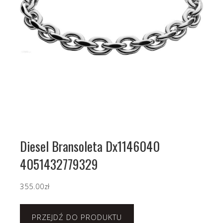
Diesel Bransoleta Dx1146040
4051432779329
355.00
zł
PRZEJDŹ DO PRODUKTU