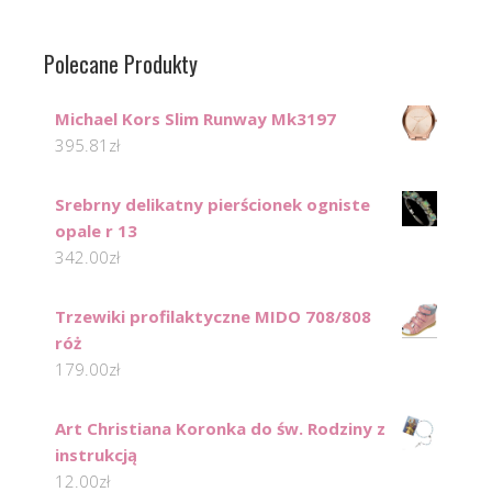
Polecane Produkty
Michael Kors Slim Runway Mk3197
395.81
zł
Srebrny delikatny pierścionek ogniste
opale r 13
342.00
zł
Trzewiki profilaktyczne MIDO 708/808
róż
179.00
zł
Art Christiana Koronka do św. Rodziny z
instrukcją
12.00
zł