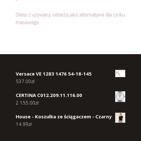
Sklep z używaną odzieżą jako alternatywa dla rynku
masowego
Versace VE 1283 1476 54-18-145
537.00
zł
CERTINA C012.209.11.116.00
2 155.00
zł
House - Koszulka ze ściągaczem - Czarny
14.99
zł