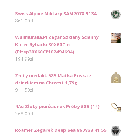
Swiss Alpine Military SAM7078.9134
861.00
zł
Wallmuralia.Pl Zegar Szklany Ścienny
Kuter Rybacki 30X60Cm
(Plzsp30X60Cf102494694)
194.99
zł
Złoty medalik 585 Matka Boska z
dzieckiem na Chrzest 1,79g
911.50
zł
4Au Złoty pierścionek Próby 585 (14)
368.00
zł
Roamer Zegarek Deep Sea 860833 41 55