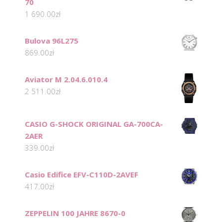
70
1 690.00
zł
Bulova 96L275
869.00
zł
Aviator M 2.04.6.010.4
2 511.00
zł
CASIO G-SHOCK ORIGINAL GA-700CA-
2AER
339.00
zł
Casio Edifice EFV-C110D-2AVEF
417.00
zł
ZEPPELIN 100 JAHRE 8670-0