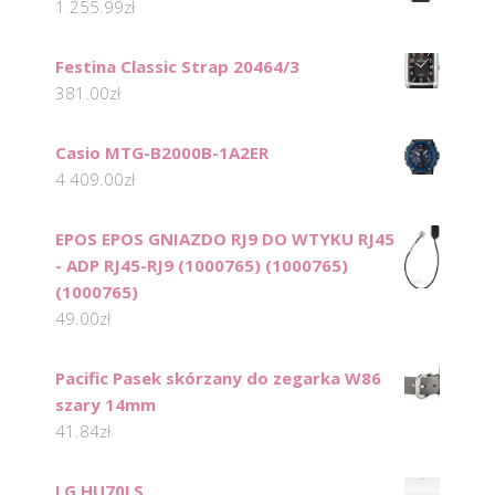
1 255.99
zł
Festina Classic Strap 20464/3
381.00
zł
Casio MTG-B2000B-1A2ER
4 409.00
zł
EPOS EPOS GNIAZDO RJ9 DO WTYKU RJ45
- ADP RJ45-RJ9 (1000765) (1000765)
(1000765)
49.00
zł
Pacific Pasek skórzany do zegarka W86
szary 14mm
41.84
zł
LG HU70LS