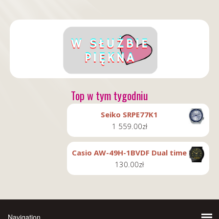
Top w tym tygodniu
Seiko SRPE77K1
1 559.00
zł
Casio AW-49H-1BVDF Dual time
130.00
zł