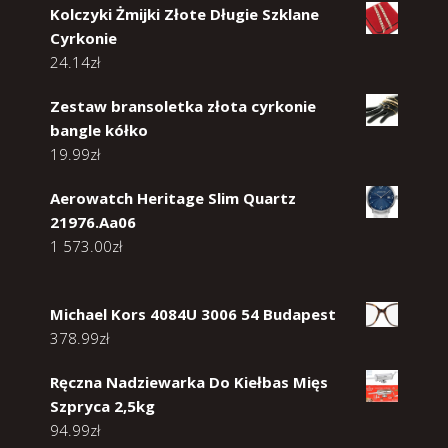
Kolczyki Żmijki Złote Długie Szklane
Cyrkonie
24.14
zł
Zestaw bransoletka złota cyrkonie
bangle kółko
19.99
zł
Aerowatch Heritage Slim Quartz
21976.Aa06
1 573.00
zł
Michael Kors 4084U 3006 54 Budapest
378.99
zł
Ręczna Nadziewarka Do Kiełbas Mięs
Szpryca 2,5kg
94.99
zł