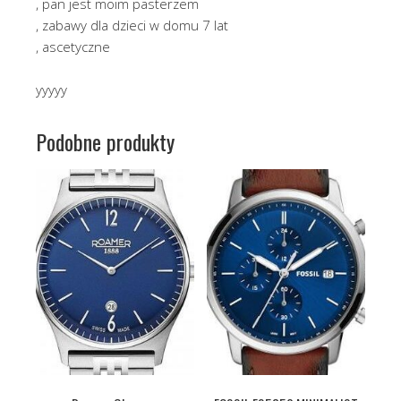
, pan jest moim pasterzem
, zabawy dla dzieci w domu 7 lat
, ascetyczne
yyyyy
Podobne produkty