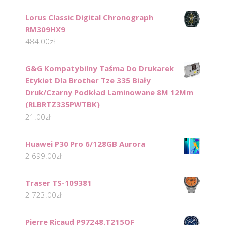
Lorus Classic Digital Chronograph
RM309HX9
484.00
zł
G&G Kompatybilny Taśma Do Drukarek
Etykiet Dla Brother Tze 335 Biały
Druk/Czarny Podkład Laminowane 8M 12Mm
(RLBRTZ335PWTBK)
21.00
zł
Huawei P30 Pro 6/128GB Aurora
2 699.00
zł
Traser TS-109381
2 723.00
zł
Pierre Ricaud P97248.T215QF