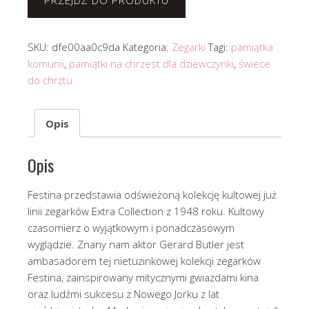
PRZEJDŹ DO PRODUKTU
SKU:
dfe00aa0c9da
Kategoria:
Zegarki
Tagi:
pamiątka
komunii
,
pamiątki na chrzest dla dziewczynki
,
świece
do chrztu
Opis
Opis
Festina przedstawia odświeżoną kolekcję kultowej już
linii zegarków Extra Collection z 1948 roku. Kultowy
czasomierz o wyjątkowym i ponadczasowym
wyglądzie. Znany nam aktor Gerard Butler jest
ambasadorem tej nietuzinkowej kolekcji zegarków
Festina, zainspirowany mitycznymi gwiazdami kina
oraz ludźmi sukcesu z Nowego Jorku z lat