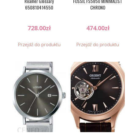
Roamer Glossary
FOSSIL FS5850 MINIMALIST
650810414550
CHRONO
728.00
zł
474.00
zł
Przejdź do produktu
Przejdź do produktu