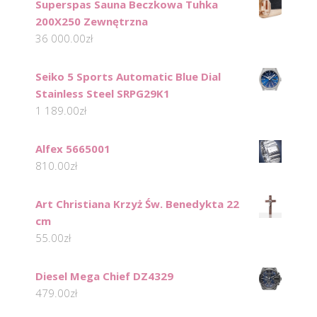
Superspas Sauna Beczkowa Tuhka
200X250 Zewnętrzna
36 000.00
zł
Seiko 5 Sports Automatic Blue Dial
Stainless Steel SRPG29K1
1 189.00
zł
Alfex 5665001
810.00
zł
Art Christiana Krzyż Św. Benedykta 22
cm
55.00
zł
Diesel Mega Chief DZ4329
479.00
zł