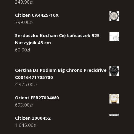
249.90
zł
Citizen CA4425-10X
799.00
zł
Serduszko Kocham Cię Łańcuszek 925
Naszyjnik 45 cm
60.00
zł
Certina Ds Podium Big Chrono Precidrive
C0016471705700
4 375.00
zł
Orient FER27004W0
693.00
zł
Citizen 2000452
1 045.00
zł