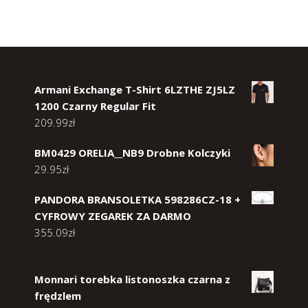
Armani Exchange T-Shirt 6LZTHE ZJ5LZ
1200 Czarny Regular Fit
209.99
zł
BM0429 ORELIA__NB9 Drobne Kolczyki
29.95
zł
PANDORA BRANSOLETKA 598286CZ-18 +
CYFROWY ZEGAREK ZA DARMO
355.09
zł
Monnari torebka listonoszka czarna z
frędzlem