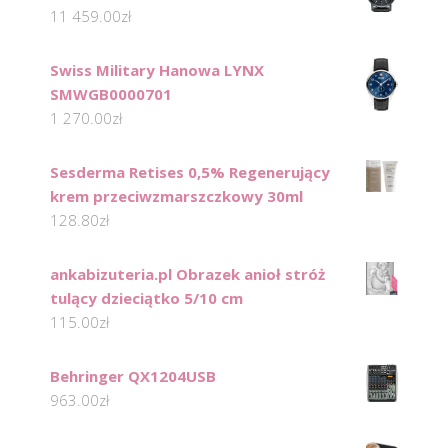
11 459.00
zł
Swiss Military Hanowa LYNX
SMWGB0000701
1 270.00
zł
Sesderma Retises 0,5% Regenerujący
krem przeciwzmarszczkowy 30ml
128.80
zł
ankabizuteria.pl Obrazek anioł stróż
tulący dzieciątko 5/10 cm
115.00
zł
Behringer QX1204USB
963.00
zł