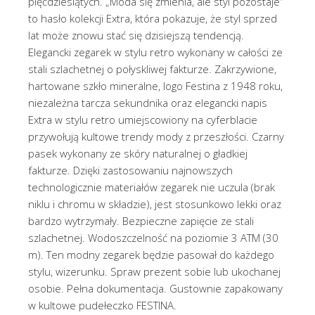
pięćdziesiątych. „Moda się zmienia, ale styl pozostaje”
to hasło kolekcji Extra, która pokazuje, że styl sprzed
lat może znowu stać się dzisiejszą tendencją.
Elegancki zegarek w stylu retro wykonany w całości ze
stali szlachetnej o połyskliwej fakturze. Zakrzywione,
hartowane szkło mineralne, logo Festina z 1948 roku,
niezależna tarcza sekundnika oraz elegancki napis
Extra w stylu retro umiejscowiony na cyferblacie
przywołują kultowe trendy mody z przeszłości. Czarny
pasek wykonany ze skóry naturalnej o gładkiej
fakturze. Dzięki zastosowaniu najnowszych
technologicznie materiałów zegarek nie uczula (brak
niklu i chromu w składzie), jest stosunkowo lekki oraz
bardzo wytrzymały. Bezpieczne zapięcie ze stali
szlachetnej. Wodoszczelność na poziomie 3 ATM (30
m). Ten modny zegarek będzie pasował do każdego
stylu, wizerunku. Spraw prezent sobie lub ukochanej
osobie. Pełna dokumentacja. Gustownie zapakowany
w kultowe pudełeczko FESTINA.