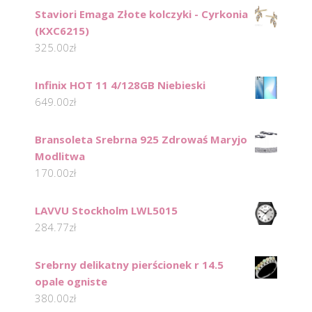
Staviori Emaga Złote kolczyki - Cyrkonia
(KXC6215)
325.00
zł
Infinix HOT 11 4/128GB Niebieski
649.00
zł
Bransoleta Srebrna 925 Zdrowaś Maryjo
Modlitwa
170.00
zł
LAVVU Stockholm LWL5015
284.77
zł
Srebrny delikatny pierścionek r 14.5
opale ogniste
380.00
zł