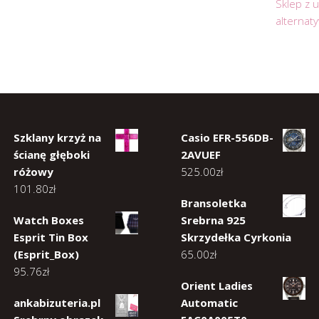
Sklep z 
alternat
Szklany krzyż na
Casio EFR-556DB-
ścianę głęboki
2AVUEF
różowy
525.00
zł
101.80
zł
Bransoletka
Watch Boxes
Srebrna 925
Esprit Tin Box
Skrzydełka Cyrkonia
(Esprit_Box)
65.00
zł
95.76
zł
Orient Ladies
ankabizuteria.pl
Automatic