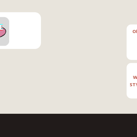
O
W
ST