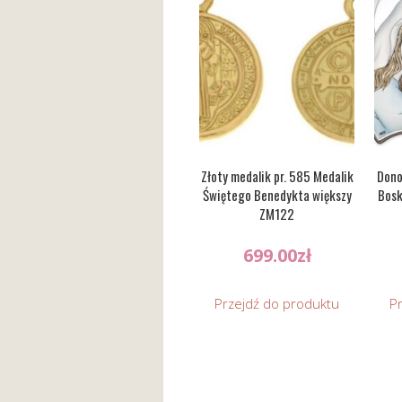
Złoty medalik pr. 585 Medalik
Dono
Świętego Benedykta większy
Bosk
ZM122
699.00
zł
Przejdź do produktu
P