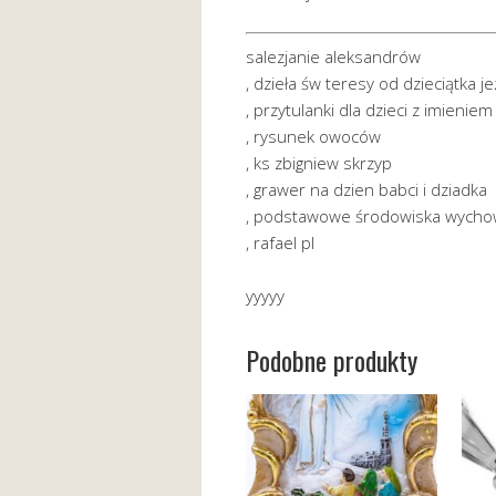
salezjanie aleksandrów
, dzieła św teresy od dzieciątka j
, przytulanki dla dzieci z imieniem
, rysunek owoców
, ks zbigniew skrzyp
, grawer na dzien babci i dziadka
, podstawowe środowiska wych
, rafael pl
yyyyy
Podobne produkty