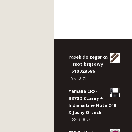
Pasek do zegarka
Tissot brązowy
T610028586
199.00
zł
Yamaha CRX-
B370D Czarny +
Indiana Line Nota 240
X Jasny Orzech
1 899.00
zł