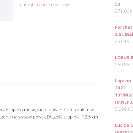
53
pamiątka chrztu świętego
371.00
zł
Forchet
2,5L Bia
253.19
zł
LORUS 
560.88
zł
Laptop 
2022
13"/M2
(MNEP3
5 999.0
erałKropidło mosiężne niklowane z futerałem w
zone na wysoki połysk.Długość kropidła: 12,5 cm
Lucide 
(993914