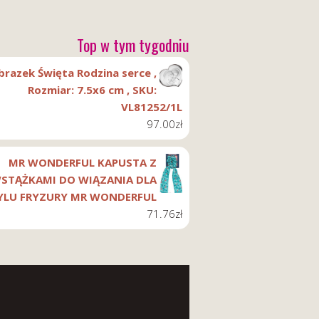
Top w tym tygodniu
brazek Święta Rodzina serce ,
Rozmiar: 7.5x6 cm , SKU:
VL81252/1L
97.00
zł
MR WONDERFUL KAPUSTA Z
STĄŻKAMI DO WIĄZANIA DLA
YLU FRYZURY MR WONDERFUL
71.76
zł