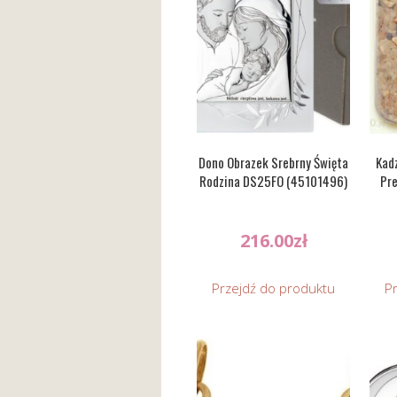
Dono Obrazek Srebrny Święta
Kad
Rodzina DS25FO (45101496)
Pre
216.00
zł
Przejdź do produktu
P