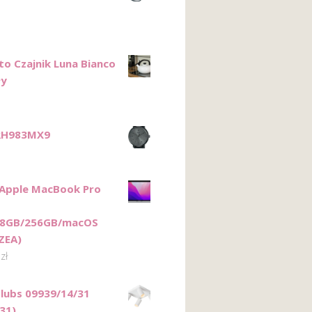
to Czajnik Luna Bianco
ły
RH983MX9
Apple MacBook Pro
/8GB/256GB/macOS
ZEA)
0
zł
Clubs 09939/14/31
31)