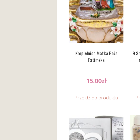
Kropielnica Matka Boża
9 Sr
Fatimska
15.00
zł
Przejdź do produktu
P