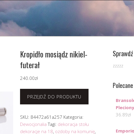
Kropidło mosiądz nikiel-
Sprawdź 
futerał
zzzzz
240.00
zł
Polecane
PRZEJDŹ DO PRODUKTU
Bransol
Pleciony
36.89
zł
SKU:
84472a61a257
Kategoria:
Dewocjonalia
Tagi:
dekoracja stołu
Emporio
dekoracje na 18
,
ozdoby na komunię
,