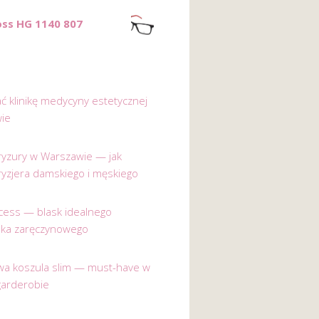
ss HG 1140 807
ać klinikę medycyny estetycznej
ie
 fryzury w Warszawie — jak
ryzjera damskiego i męskiego
incess — blask idealnego
nka zaręczynowego
a koszula slim — must-have w
garderobie