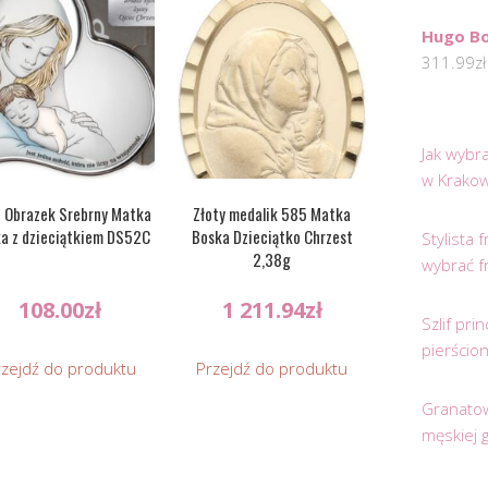
Hugo Bo
311.99
zł
Jak wybr
w Krakow
 Obrazek Srebrny Matka
Złoty medalik 585 Matka
a z dzieciątkiem DS52C
Boska Dzieciątko Chrzest
Stylista
2,38g
wybrać f
108.00
zł
1 211.94
zł
Szlif pr
pierścio
rzejdź do produktu
Przejdź do produktu
Granatow
męskiej 