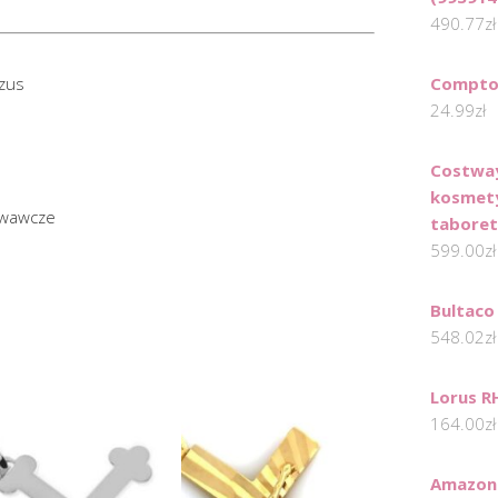
490.77
zł
ezus
Compto
24.99
zł
Costway
kosmety
owawcze
tabore
599.00
zł
Bultaco
548.02
zł
Lorus 
164.00
zł
Amazon 