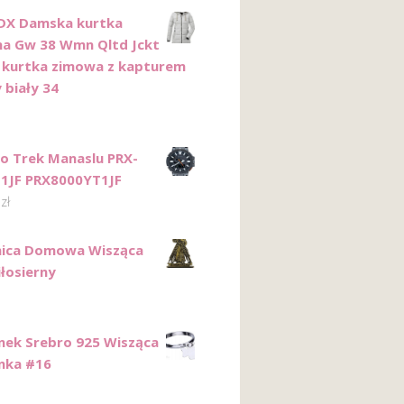
. DX Damska kurtka
a Gw 38 Wmn Qltd Jckt
/ kurtka zimowa z kapturem
 biały 34
ro Trek Manaslu PRX-
1JF PRX8000YT1JF
0
zł
nica Domowa Wisząca
iłosierny
onek Srebro 925 Wisząca
nka #16