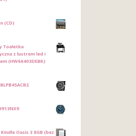
n (CD)
 Toaletka
czna z lustrem led i
tem (HW66403DEBK)
 BLPB45ACB2
RH913NX9
Kindle Oasis 3 8GB (bez