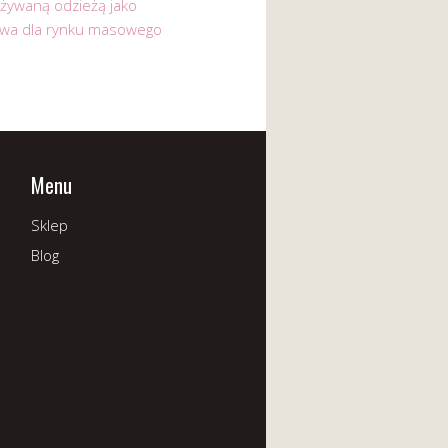
używaną odzieżą jako
ywa dla rynku masowego
Menu
Sklep
Blog