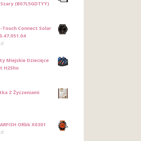
 Szary (B07L5GDTYY)
T-Touch Connect Solar
0.47.051.04
0
zł
ty Miejskie Dziecięce
t H2Sho
tka Z Życzeniami
GARFISH ORbk X0301
0
zł