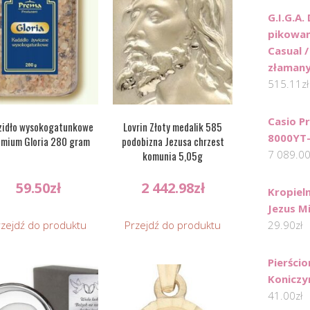
G.I.G.A
pikowan
Casual 
złamany
515.11
zł
Casio P
zidło wysokogatunkowe
Lovrin Złoty medalik 585
8000YT-
mium Gloria 280 gram
podobizna Jezusa chrzest
7 089.0
komunia 5,05g
59.50
zł
2 442.98
zł
Kropiel
Jezus M
rzejdź do produktu
Przejdź do produktu
29.90
zł
Pierści
Koniczy
41.00
zł