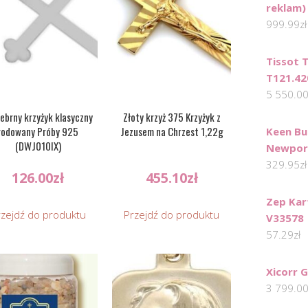
reklam)
999.99
zł
Tissot 
T121.42
5 550.0
ebrny krzyżyk klasyczny
Złoty krzyż 375 Krzyżyk z
rodowany Próby 925
Jezusem na Chrzest 1,22g
Keen Bu
(DWJ010IX)
Newpor
329.95
zł
126.00
zł
455.10
zł
Zep Kar
rzejdź do produktu
Przejdź do produktu
V33578
57.29
zł
Xicorr 
3 799.0