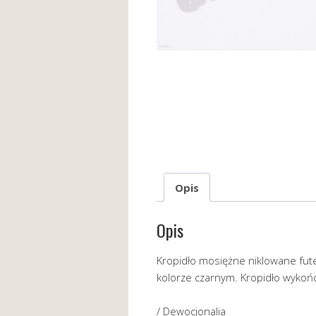
Opis
Opis
Kropidło mosiężne niklowane fut
kolorze czarnym. Kropidło wykońc
/ Dewocjonalia