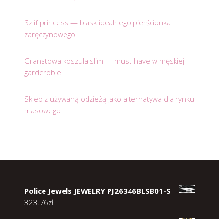
Szlif princess — blask idealnego pierścionka
zaręczynowego
Granatowa koszula slim — must-have w męskiej
garderobie
Sklep z używaną odzieżą jako alternatywa dla rynku
masowego
Police Jewels JEWELRY PJ26346BLSB01-S
323.76
zł