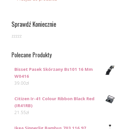
Sprawdź Koniecznie
zzzzz
Polecane Produkty
Bisset Pasek Skórzany Bs101 16 Mm
W0416
39.00
zł
Citizen Ir-41 Colour Ribbon Black Red
(IR41RB)
21.55
zł
Ikea Sinnerlig Bambus 703.116.97