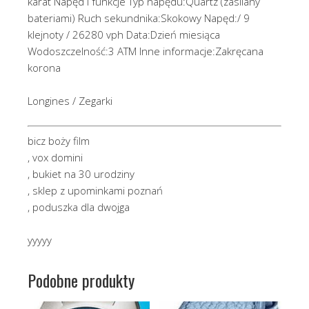
karat Napęd i funkcje Typ napędu:Quartz (zasilany
bateriami) Ruch sekundnika:Skokowy Napęd:/ 9
klejnoty / 26280 vph Data:Dzień miesiąca
Wodoszczelność:3 ATM Inne informacje:Zakręcana
korona
Longines / Zegarki
bicz boży film
, vox domini
, bukiet na 30 urodziny
, sklep z upominkami poznań
, poduszka dla dwojga
yyyyy
Podobne produkty