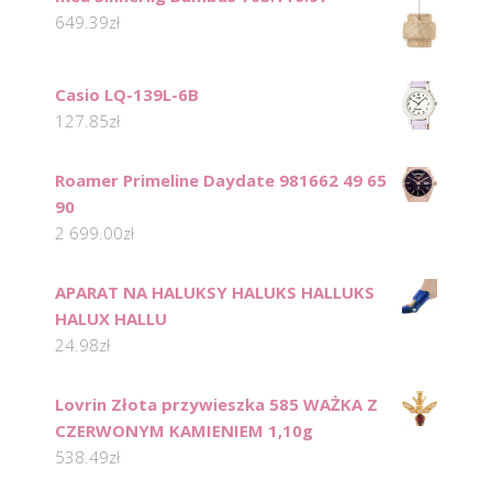
649.39
zł
Casio LQ-139L-6B
127.85
zł
Roamer Primeline Daydate 981662 49 65
90
2 699.00
zł
APARAT NA HALUKSY HALUKS HALLUKS
HALUX HALLU
24.98
zł
Lovrin Złota przywieszka 585 WAŻKA Z
CZERWONYM KAMIENIEM 1,10g
538.49
zł