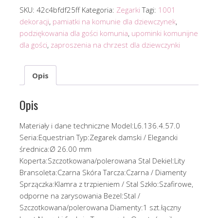
SKU:
42c4bfdf25ff
Kategoria:
Zegarki
Tagi:
1001
dekoracji
,
pamiatki na komunie dla dziewczynek
,
podziękowania dla gości komunia
,
upominki komunijne
dla gości
,
zaproszenia na chrzest dla dziewczynki
Opis
Opis
Materiały i dane techniczne Model:L6.136.4.57.0
Seria:Equestrian Typ:Zegarek damski / Elegancki
średnica:Ø 26.00 mm
Koperta:Szczotkowana/polerowana Stal Dekiel:Lity
Bransoleta:Czarna Skóra Tarcza:Czarna / Diamenty
Sprzączka:Klamra z trzpieniem / Stal Szkło:Szafirowe,
odporne na zarysowania Bezel:Stal /
Szczotkowana/polerowana Diamenty:1 szt.łączny