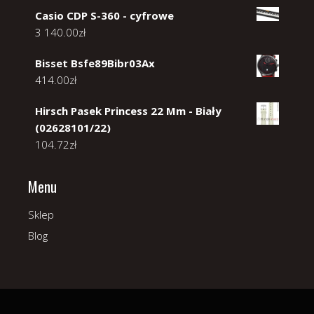
Casio CDP S-360 - cyfrowe
3 140.00
zł
Bisset Bsfe89Bibr03Ax
414.00
zł
Hirsch Pasek Princess 22 Mm - Biały
(02628101/22)
104.72
zł
Menu
Sklep
Blog