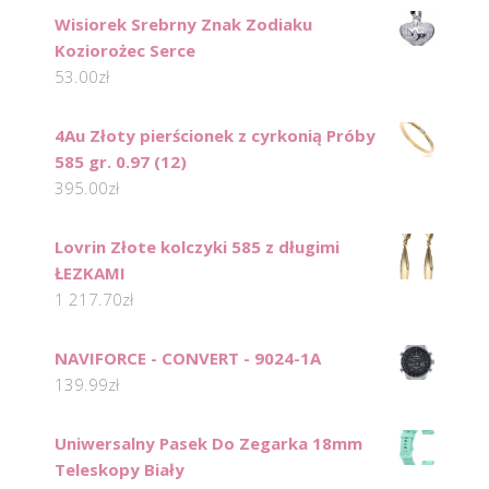
Wisiorek Srebrny Znak Zodiaku
Koziorożec Serce
53.00
zł
4Au Złoty pierścionek z cyrkonią Próby
585 gr. 0.97 (12)
395.00
zł
Lovrin Złote kolczyki 585 z długimi
ŁEZKAMI
1 217.70
zł
NAVIFORCE - CONVERT - 9024-1A
139.99
zł
Uniwersalny Pasek Do Zegarka 18mm
Teleskopy Biały