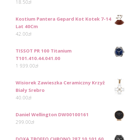
18.50
zł
Kostium Pantera Gepard Kot Kotek 7-14
Lat 40Cm
42.00
zł
TISSOT PR 100 Titanium
T101.410.44.041.00
1 939.00
zł
Wisiorek Zawieszka Ceramiczny Krzyż
Biały Srebro
40.00
zł
Daniel Wellington DW00100161
299.00
zł
DOXA TROFEO CHRONO 287.10.101.60