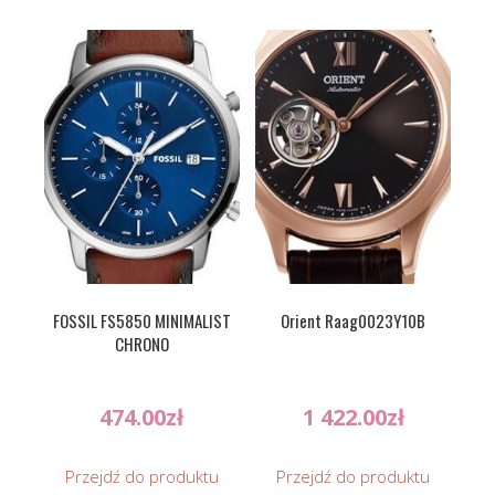
FOSSIL FS5850 MINIMALIST
Orient Raag0023Y10B
CHRONO
474.00
zł
1 422.00
zł
Przejdź do produktu
Przejdź do produktu