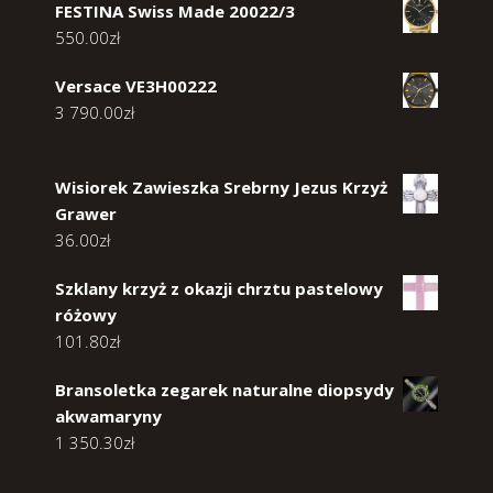
FESTINA Swiss Made 20022/3
550.00
zł
Versace VE3H00222
3 790.00
zł
Wisiorek Zawieszka Srebrny Jezus Krzyż
Grawer
36.00
zł
Szklany krzyż z okazji chrztu pastelowy
różowy
101.80
zł
Bransoletka zegarek naturalne diopsydy
akwamaryny
1 350.30
zł