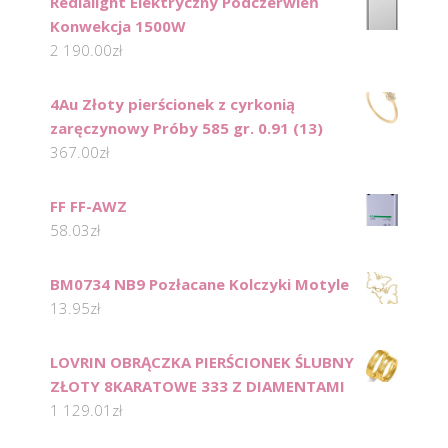
Redialight Elektryczny Podczerwień
Konwekcja 1500W
2 190.00
zł
4Au Złoty pierścionek z cyrkonią
zaręczynowy Próby 585 gr. 0.91 (13)
367.00
zł
FF FF-AWZ
58.03
zł
BM0734 NB9 Pozłacane Kolczyki Motyle
13.95
zł
LOVRIN OBRĄCZKA PIERŚCIONEK ŚLUBNY
ZŁOTY 8KARATOWE 333 Z DIAMENTAMI
1 129.01
zł