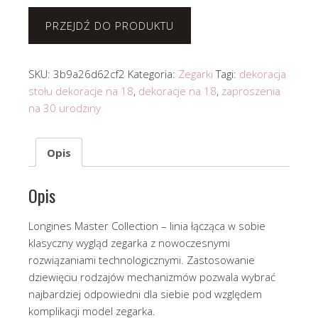
PRZEJDŹ DO PRODUKTU
SKU:
3b9a26d62cf2
Kategoria:
Zegarki
Tagi:
dekoracja
stołu dekoracje na 18
,
dekoracje na 18
,
zaproszenia
na 30 urodziny
Opis
Opis
Longines Master Collection – linia łącząca w sobie
klasyczny wygląd zegarka z nowoczesnymi
rozwiązaniami technologicznymi. Zastosowanie
dziewięciu rodzajów mechanizmów pozwala wybrać
najbardziej odpowiedni dla siebie pod względem
komplikacji model zegarka.