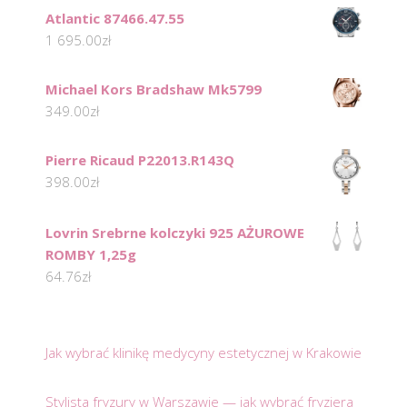
Atlantic 87466.47.55
1 695.00
zł
Michael Kors Bradshaw Mk5799
349.00
zł
Pierre Ricaud P22013.R143Q
398.00
zł
Lovrin Srebrne kolczyki 925 AŻUROWE
ROMBY 1,25g
64.76
zł
Jak wybrać klinikę medycyny estetycznej w Krakowie
Stylista fryzury w Warszawie — jak wybrać fryzjera