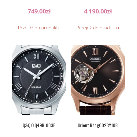
749.00
zł
4 190.00
zł
Przejdź do produktu
Przejdź do produktu
Q&Q Q Q49B-003P
Orient Raag0023Y10B