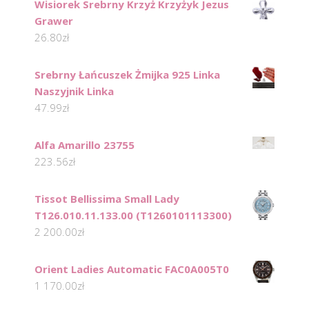
Wisiorek Srebrny Krzyż Krzyżyk Jezus
Grawer
26.80
zł
Srebrny Łańcuszek Żmijka 925 Linka
Naszyjnik Linka
47.99
zł
Alfa Amarillo 23755
223.56
zł
Tissot Bellissima Small Lady
T126.010.11.133.00 (T1260101113300)
2 200.00
zł
Orient Ladies Automatic FAC0A005T0
1 170.00
zł