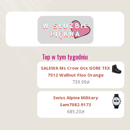
Top w tym tygodniu
SALEWA Ms Crow Gtx GORE TEX
7512 Wallnut Fluo Orange
739.99
zł
Swiss Alpine Military
Sam7082.9173
685.20
zł