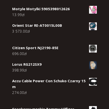
Motyle Motylki 5905398012626
13.99
zł
Orient Star RE-AT0015L00B
3 573.00
zł
Citizen Sport NJ2190-85E
696.00
zł
Lorus RG212SX9
398.99
zł
Accu Cable Power Con Schuko Czarny 15
m
274.00
zł