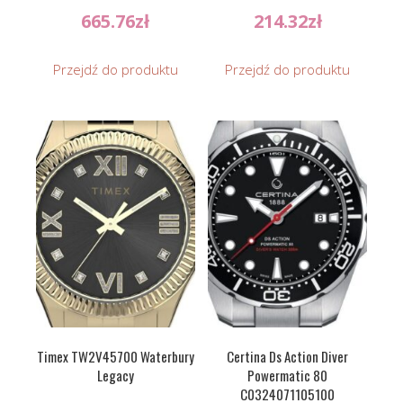
665.76
zł
214.32
zł
Przejdź do produktu
Przejdź do produktu
Timex TW2V45700 Waterbury
Certina Ds Action Diver
Legacy
Powermatic 80
C0324071105100