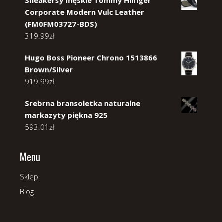
Sneakersy męskie Tommy Hilfiger
Corporate Modern Vulc Leather
(FM0FM03727-BDS)
319.99
zł
Hugo Boss Pioneer Chrono 1513866
Brown/Silver
919.99
zł
Srebrna bransoletka naturalne
markazyty piękna 925
593.01
zł
Menu
Sklep
Blog