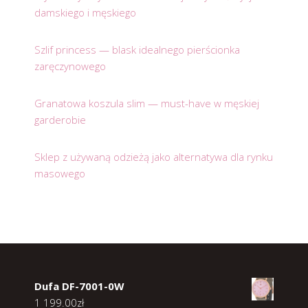
damskiego i męskiego
Szlif princess — blask idealnego pierścionka
zaręczynowego
Granatowa koszula slim — must-have w męskiej
garderobie
Sklep z używaną odzieżą jako alternatywa dla rynku
masowego
Dufa DF-7001-0W
1 199.00
zł