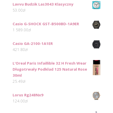
Lavvu Budzik Las3043 Klasyczny
53.00
zł
Casio G-SHOCK GST-B500BD-1A9ER
1 589.00
zł
Casio GA-2100-1A1ER
421.80
zł
L'Oreal Paris Infaillible 32 H Fresh Wear
Długotrwały Podkład 125 Natural Rose
30ml
25.49
zł
Lorus Rg248Nx9
124.00
zł