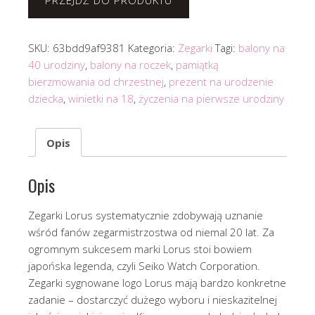
PRZEJDŹ DO PRODUKTU
SKU:
63bdd9af9381
Kategoria:
Zegarki
Tagi:
balony na
40 urodziny
,
balony na roczek
,
pamiątką
bierzmowania od chrzestnej
,
prezent na urodzenie
dziecka
,
winietki na 18
,
życzenia na pierwsze urodziny
Opis
Opis
Zegarki Lorus systematycznie zdobywają uznanie
wśród fanów zegarmistrzostwa od niemal 20 lat. Za
ogromnym sukcesem marki Lorus stoi bowiem
japońska legenda, czyli Seiko Watch Corporation.
Zegarki sygnowane logo Lorus mają bardzo konkretne
zadanie – dostarczyć dużego wyboru i nieskazitelnej