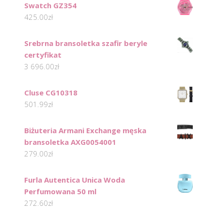
Swatch GZ354
425.00
zł
Srebrna bransoletka szafir beryle
certyfikat
3 696.00
zł
Cluse CG10318
501.99
zł
Biżuteria Armani Exchange męska
bransoletka AXG0054001
279.00
zł
Furla Autentica Unica Woda
Perfumowana 50 ml
272.60
zł