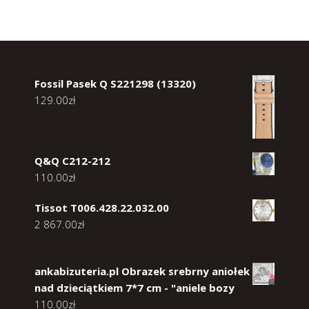
Fossil Pasek Q S221298 (13320)
129.00
zł
Q&Q C212-212
110.00
zł
Tissot T006.428.22.032.00
2 867.00
zł
ankabizuteria.pl Obrazek srebrny aniołek
nad dzieciątkiem 7*7 cm - "aniele bozy
110.00
zł