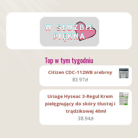
Top w tym tygodniu
Citizen CDC-112WB srebrny
83.97
zł
Uriage Hyseac 3-Regul Krem
pielęgnujący do skóry tłustej i
trądzikowej 40ml
38.94
zł