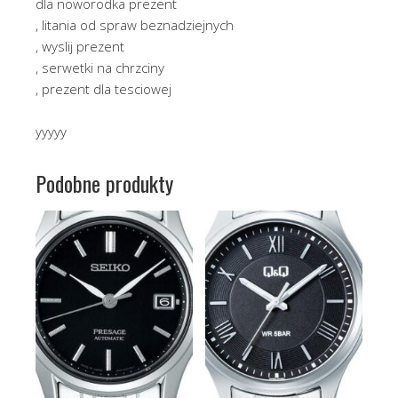
dla noworodka prezent
, litania od spraw beznadziejnych
, wyslij prezent
, serwetki na chrzciny
, prezent dla tesciowej
yyyyy
Podobne produkty