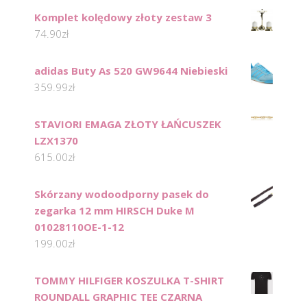
Komplet kolędowy złoty zestaw 3
74.90
zł
adidas Buty As 520 GW9644 Niebieski
359.99
zł
STAVIORI EMAGA ZŁOTY ŁAŃCUSZEK
LZX1370
615.00
zł
Skórzany wodoodporny pasek do
zegarka 12 mm HIRSCH Duke M
01028110OE-1-12
199.00
zł
TOMMY HILFIGER KOSZULKA T-SHIRT
ROUNDALL GRAPHIC TEE CZARNA