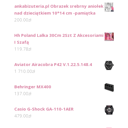
ankabizuteria.pl Obrazek srebrny aniołek
nad dzieciątkiem 10*14 cm -pamiątka
200.00
zł
Hh Poland Lalka 30Cm 2Szt Z Akcesoriami
I Szafą
119.78
zł
Aviator Airacobra P42 V.1.22.5.148.4
1 710.00
zł
Behringer MX400
137.00
zł
Casio G-Shock GA-110-1AER
479.00
zł