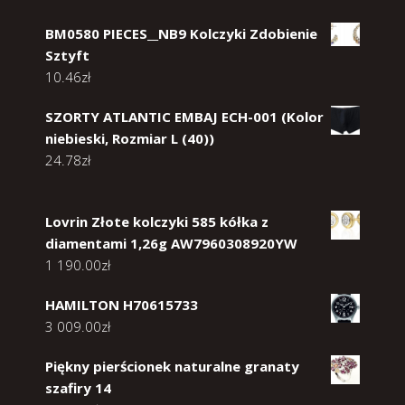
BM0580 PIECES__NB9 Kolczyki Zdobienie
Sztyft
10.46
zł
SZORTY ATLANTIC EMBAJ ECH-001 (Kolor
niebieski, Rozmiar L (40))
24.78
zł
Lovrin Złote kolczyki 585 kółka z
diamentami 1,26g AW7960308920YW
1 190.00
zł
HAMILTON H70615733
3 009.00
zł
Piękny pierścionek naturalne granaty
szafiry 14