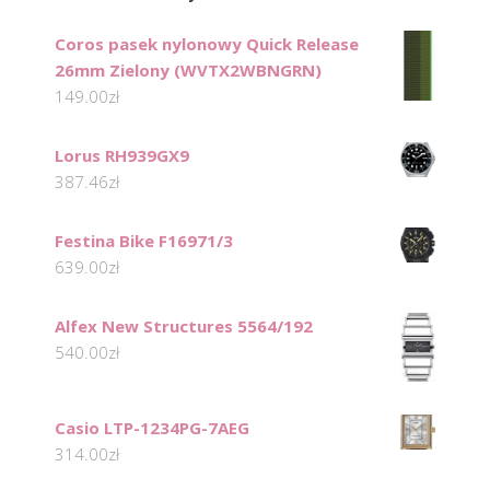
Coros pasek nylonowy Quick Release
26mm Zielony (WVTX2WBNGRN)
149.00
zł
Lorus RH939GX9
387.46
zł
Festina Bike F16971/3
639.00
zł
Alfex New Structures 5564/192
540.00
zł
Casio LTP-1234PG-7AEG
314.00
zł