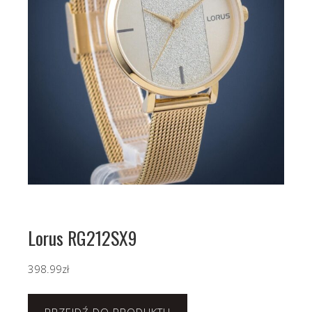
Lorus RG212SX9
398.99
zł