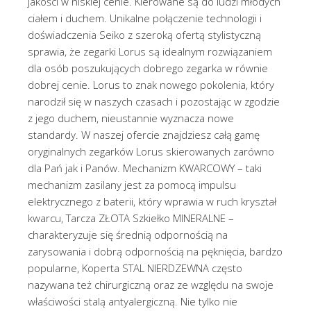
jakości w niskiej cenie. Kierowane są do ludzi młodych
ciałem i duchem. Unikalne połączenie technologii i
doświadczenia Seiko z szeroką ofertą stylistyczną
sprawia, że zegarki Lorus są idealnym rozwiązaniem
dla osób poszukujących dobrego zegarka w równie
dobrej cenie. Lorus to znak nowego pokolenia, który
narodził się w naszych czasach i pozostając w zgodzie
z jego duchem, nieustannie wyznacza nowe
standardy. W naszej ofercie znajdziesz całą gamę
oryginalnych zegarków Lorus skierowanych zarówno
dla Pań jak i Panów. Mechanizm KWARCOWY – taki
mechanizm zasilany jest za pomocą impulsu
elektrycznego z baterii, który wprawia w ruch kryształ
kwarcu, Tarcza ZŁOTA Szkiełko MINERALNE –
charakteryzuje się średnią odpornością na
zarysowania i dobrą odpornością na pęknięcia, bardzo
popularne, Koperta STAL NIERDZEWNA często
nazywana też chirurgiczną oraz ze względu na swoje
właściwości stalą antyalergiczną. Nie tylko nie