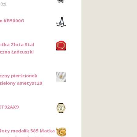
00
zł
on KB5000G
etka Złota Stal
iczna Łańcuszki
czny pierścionek
 zielony ametyst20
XT92AX9
Złoty medalik 585 Matka