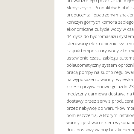
prowadzonego przez Urząd Rejes
Medycznych i Produktów Biobójc
producenta i opatrzonym znaki
kończyn górnych komora zabiegow
ekonomiczne zużycie wody w czas
44 dysz do hydromasażu system 
sterowany elektronicznie system
czujnik temperatury wody z ter
ustawienie czasu zabiegu automa
półautomatyczny system opróżni
pracą pompy na sucho regulowa
na wyposażeniu wanny: wylewka 
krzesło przywannowe gniazdo 2
medyczny darmowa dostawa na t
dostawy przez serwis producen
przez nabywcę do warunków mon
pomieszczenia, w którym instalo
wanny i jest warunkiem wykonan
dniu dostawy wanny bez koniecz