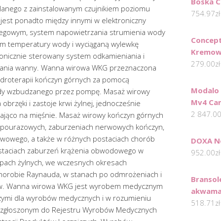
Boska C
lanego z zainstalowanym czujnikiem poziomu
754.97
zł
jest ponadto między innymi w elektroniczny
iegowym, system napowietrzania strumienia wody
Concept
iem temperatury wody i wyciąganą wylewkę
Kremow
onicznie sterowany system odkamieniania i
279.00
zł
iania wanny. Wanna wirowa WKG przeznaczona
droterapii kończyn górnych za pomocą
Modalo
dy wzbudzanego przez pompę. Masaż wirowy
Mv4 Ca
obrzęki i zastoje krwi żylnej, jednocześnie
2 847.0
niająco na mięśnie. Masaż wirowy kończyn górnych
ch pourazowych, zaburzeniach nerwowych kończyn,
wowego, a także w różnych postaciach chorób
DOXA Ne
ostaciach zaburzeń krążenia obwodowego w
952.00
zł
epach żylnych, we wczesnych okresach
 chorobie Raynauda, w stanach po odmrożeniach i
Bransol
ków. Wanna wirowa WKG jest wyrobem medycznym
akwamar
zymi dla wyrobów medycznych i w rozumieniu
518.71
zł
 zgłoszonym do Rejestru Wyrobów Medycznych