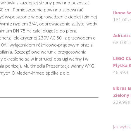
wirówki z każdej jej strony powinno pozostać
 80 cm. Pomieszczenie powinno zapewniać
Ikona ś
yć wyposażone w doprowadzenie ciepłej i zimnej
161.00
zł
ymi z nyplem 3/4”, odprowadzenie zużytej wody
nimum DN 75 na całej długości do pionu
Adriati
energii elektrycznej 230V AC 50Hz przewodem o
680.00
zł
10A i wyłącznikiem różnicowo-prądowym oraz z
ilania. Szczegółowe warunki przygotowania
LEGO Cl
określone są w instrukcji obsługi wanny i w
Płytka 
ania poniżej). Multimedia Prezentacja wanny WKG
46.99
zł
nych © Meden-Inmed spółka z o.o.
Elbrus 
Zielon
229.99
zł
Jak wybr