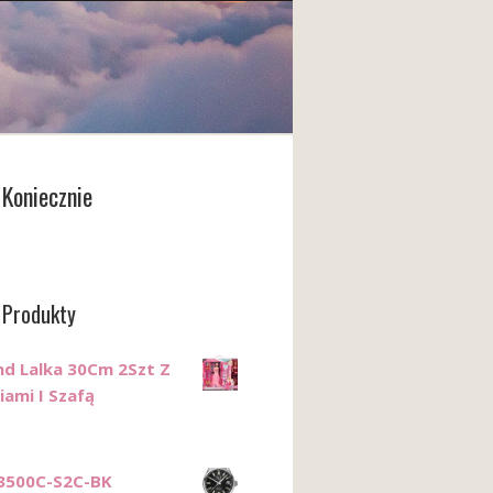
Koniecznie
 Produkty
nd Lalka 30Cm 2Szt Z
iami I Szafą
3500C-S2C-BK