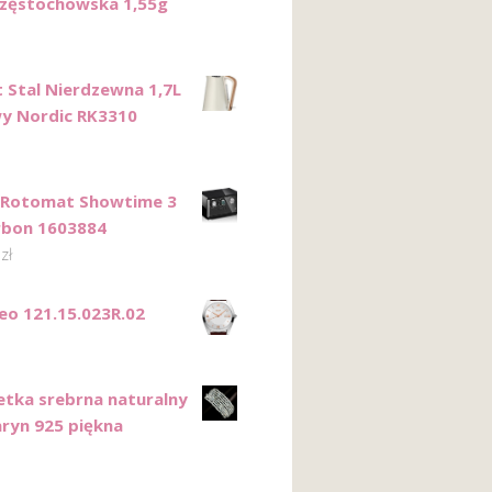
zęstochowska 1,55g
 Stal Nierdzewna 1,7L
y Nordic RK3310
 Rotomat Showtime 3
rbon 1603884
0
zł
o 121.15.023R.02
etka srebrna naturalny
yn 925 piękna