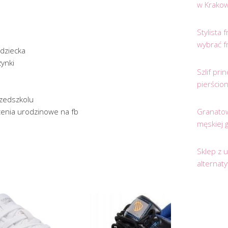
w Krakow
Stylista
wybrać f
 dziecka
zynki
Szlif pr
pierścio
rzedszkolu
zenia urodzinowe na fb
Granatow
męskiej 
Sklep z 
alternat