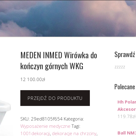
MEDEN INMED Wirówka do
Sprawdź 
kończyn górnych WKG
zzzzz
12 100.00
zł
Polecane
PRZEJDŹ DO PRODUKTU
Hh Pola
Akcesor
119.78
zł
SKU:
29ed8105f654
Kategoria:
Wyposażenie medyczne
Tagi:
Ball NM
1001dekoracji
,
dekoracje na chrzciny
,