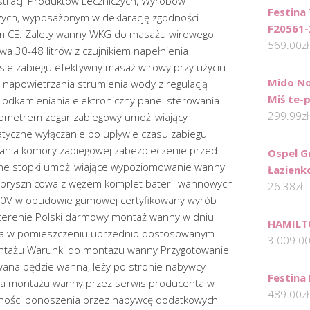
tracji Produktów Leczniczych, Wyrobów
Festina
zych, wyposażonym w deklarację zgodności
F20561-
em CE. Zalety wanny WKG do masażu wirowego
569.00
zł
a 30-48 litrów z czujnikiem napełnienia
ie zabiegu efektywny masaż wirowy przy użyciu
Mido No
napowietrzania strumienia wody z regulacją
Miś te-
 odkamieniania elektroniczny panel sterowania
299.99
zł
mometrem zegar zabiegowy umożliwiający
tyczne wyłączanie po upływie czasu zabiegu
ania komory zabiegowej zabezpieczenie przed
Ospel G
ne stopki umożliwiające wypoziomowanie wanny
Łazienk
prysznicowa z wężem komplet baterii wannowych
26.38
zł
30V w obudowie gumowej certyfikowany wyrób
erenie Polski darmowy montaż wanny w dniu
HAMILT
ta w pomieszczeniu uprzednio dostosowanym
3 009.0
tażu Warunki do montażu wanny Przygotowanie
wana będzie wanna, leży po stronie nabywcy
Festina
ia montażu wanny przez serwis producenta w
489.00
zł
ności ponoszenia przez nabywcę dodatkowych