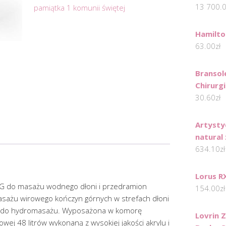
13 700.
pamiątka 1 komunii świętej
Hamilt
63.00
zł
Bransol
Chirurg
30.60
zł
Artysty
natural
634.10
zł
Lorus R
 do masażu wodnego dłoni i przedramion
154.00
zł
żu wirowego kończyn górnych w strefach dłoni
sz do hydromasażu. Wyposażona w komorę
Lovrin 
ej 48 litrów wykonaną z wysokiej jakości akrylu i