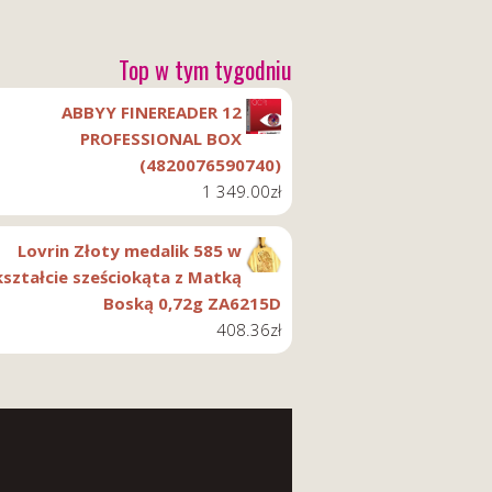
Top w tym tygodniu
ABBYY FINEREADER 12
PROFESSIONAL BOX
(4820076590740)
1 349.00
zł
Lovrin Złoty medalik 585 w
kształcie sześciokąta z Matką
Boską 0,72g ZA6215D
408.36
zł