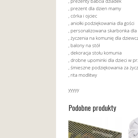
, prezenty babcia dziadek
, prezent dla dzien mamy
, córka i ojciec
, aniołki podziękowania dla gości
, personalizowana skarbonka dla
, życzenia na komunię dla dziewc
, balony na stół
, dekoracja stołu komunia
, drobne upominki dla dzieci w p
, śmieszne podziękowania za życ
, rita modlitwy
yyyyy
Podobne produkty