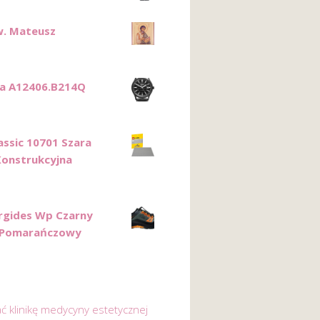
w. Mateusz
ca A12406.B214Q
assic 10701 Szara
Konstrukcyjna
Ergides Wp Czarny
y Pomarańczowy
ać klinikę medycyny estetycznej