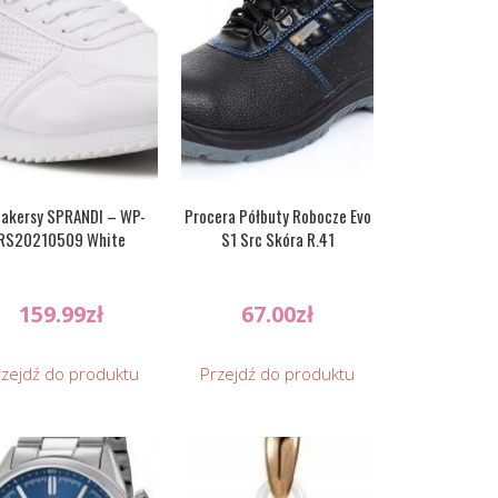
akersy SPRANDI – WP-
Procera Półbuty Robocze Evo
RS20210509 White
S1 Src Skóra R.41
159.99
zł
67.00
zł
rzejdź do produktu
Przejdź do produktu