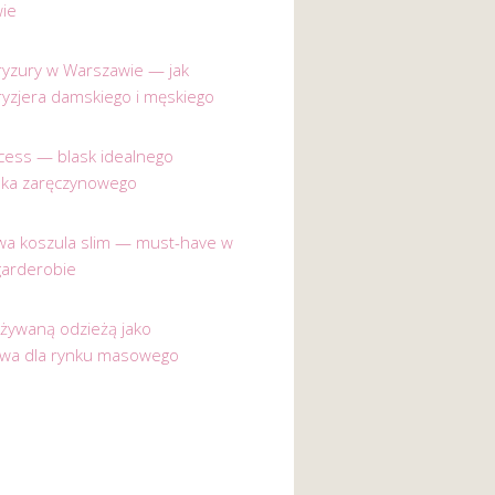
ie
 fryzury w Warszawie — jak
ryzjera damskiego i męskiego
incess — blask idealnego
nka zaręczynowego
a koszula slim — must-have w
garderobie
używaną odzieżą jako
ywa dla rynku masowego