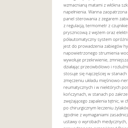
wzmacnianą matami z włókna szk
napełnienia. Wanna zaopatrzona 
panel sterowania z zegarem zab
z regulacją, termometr z czujnik
prysznicową z wężem oraz elektr
półautomatyczny system opróżn
jest do prowadzenia zabiegów hy
napowietrzonego strumienia wo
wywołuje przekrwienie, zmniejsza 
działając przeciwbólowo i rozluź
stosuje się najczęściej w stana
zmęczeniu układu mięśniowo-ner
reumatycznych i w niektórych p
kończynach, w stanach po zakrz
zwężającego zapalenia tętnic, w
po chirurgicznym leczeniu żyla
zgodnie z wymaganiami zasadnic
ustawy o wyrobach medycznych,