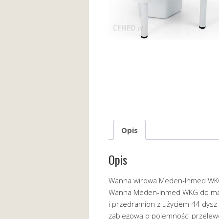
Opis
Opis
Wanna wirowa Meden-Inmed WKG
Wanna Meden-Inmed WKG do masa
i przedramion z użyciem 44 dy
zabiegową o pojemności przelewow