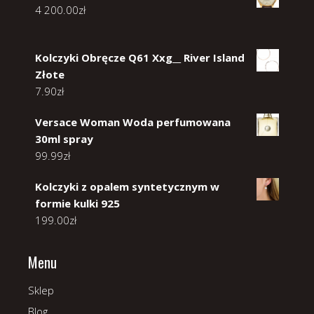
4 200.00
zł
Kolczyki Obręcze Q61 Xxg__ River Island
Złote
7.90
zł
Versace Woman Woda perfumowana
30ml spray
99.99
zł
Kolczyki z opalem syntetycznym w
formie kulki 925
199.00
zł
Menu
Sklep
Blog