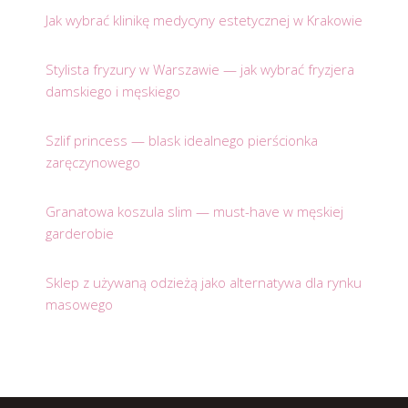
Jak wybrać klinikę medycyny estetycznej w Krakowie
Stylista fryzury w Warszawie — jak wybrać fryzjera
damskiego i męskiego
Szlif princess — blask idealnego pierścionka
zaręczynowego
Granatowa koszula slim — must-have w męskiej
garderobie
Sklep z używaną odzieżą jako alternatywa dla rynku
masowego