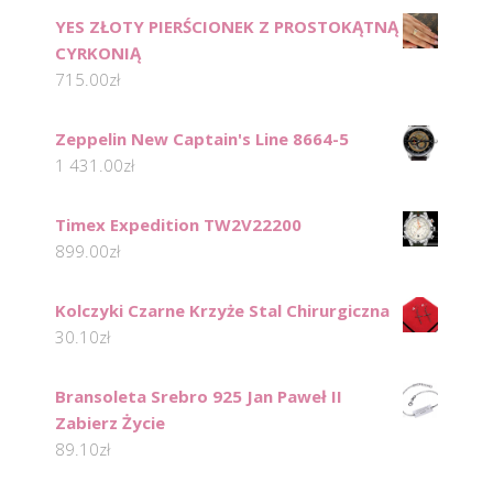
YES ZŁOTY PIERŚCIONEK Z PROSTOKĄTNĄ
CYRKONIĄ
715.00
zł
Zeppelin New Captain's Line 8664-5
1 431.00
zł
Timex Expedition TW2V22200
899.00
zł
Kolczyki Czarne Krzyże Stal Chirurgiczna
30.10
zł
Bransoleta Srebro 925 Jan Paweł II
Zabierz Życie
89.10
zł