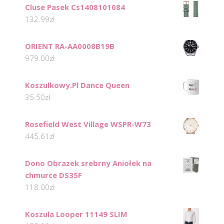
Cluse Pasek Cs1408101084
132.99
zł
ORIENT RA-AA0008B19B
979.00
zł
Koszulkowy.Pl Dance Queen
35.50
zł
Rosefield West Village WSPR-W73
445.61
zł
Dono Obrazek srebrny Aniołek na
chmurce DS35F
118.00
zł
Koszula Looper 11149 SLIM