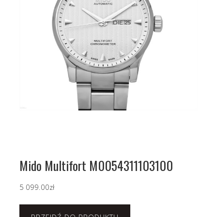
Mido Multifort M0054311103100
5 099.00
zł