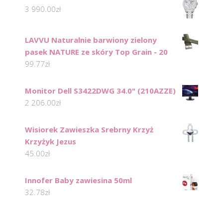
3 990.00
zł
LAVVU Naturalnie barwiony zielony
pasek NATURE ze skóry Top Grain - 20
99.77
zł
Monitor Dell S3422DWG 34.0" (210AZZE)
2 206.00
zł
Wisiorek Zawieszka Srebrny Krzyż
Krzyżyk Jezus
45.00
zł
Innofer Baby zawiesina 50ml
32.78
zł