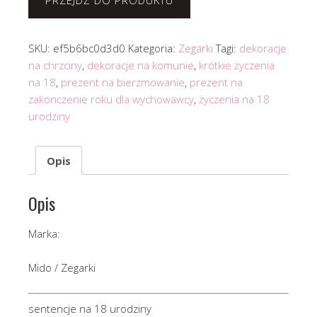
PRZEJDŹ DO PRODUKTU
SKU:
ef5b6bc0d3d0
Kategoria:
Zegarki
Tagi:
dekoracje
na chrzciny
,
dekoracje na komunie
,
krótkie życzenia
na 18
,
prezent na bierzmowanie
,
prezent na
zakonczenie roku dla wychowawcy
,
życzenia na 18
urodziny
Opis
Opis
Marka:
Mido / Zegarki
sentencje na 18 urodziny