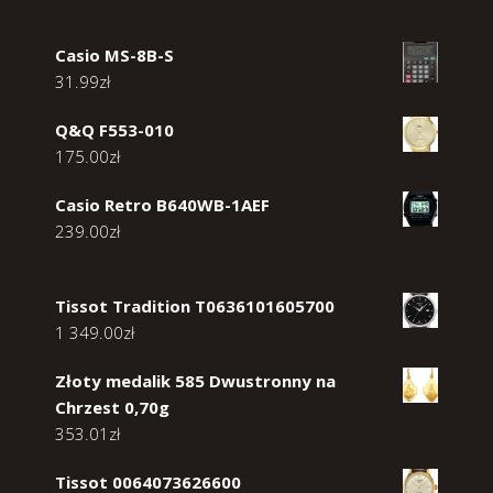
Casio MS-8B-S
31.99
zł
Q&Q F553-010
175.00
zł
Casio Retro B640WB-1AEF
239.00
zł
Tissot Tradition T0636101605700
1 349.00
zł
Złoty medalik 585 Dwustronny na
Chrzest 0,70g
353.01
zł
Tissot 0064073626600