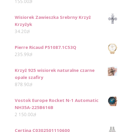
155.00
zł
Wisiorek Zawieszka Srebrny Krzyż
Krzyżyk
34.20
zł
Pierre Ricaud P51087.1C53Q
235.99
zł
Krzyż 925 wisiorek naturalne czarne
opale szafiry
878.90
zł
Vostok Europe Rocket N-1 Automatic
NH35A-225B616B
2 150.00
zł
Certina C0302501110600