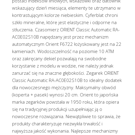
postaci indeksów liniowych, wskazówki oraz datownik
wskazujący dzień miesiąca, elementy te utrzymano w
kontrastującym kolorze niebieskim. Cyferblat chroni
szkło mineralne, które jest elastyczne i odporne na
stłuczenia. Czasomierz ORIENT Classic Automatic RA-
AC0E02S10B napędzany jest przez mechanizm
automatycznym Orient F6722 łożyskowany jest na 22
kamieniach. Wodoszczelność na poziomie 10 ATM
oraz zakręcany dekiel pozwalają na swobodne
korzystanie z modelu w wodzie, nie należy jednak
zanurzać się na znaczne głębokości. Zegarek ORIENT
Classic Automatic RA-AC0E02S10B to idealny dodatek
dla nowoczesnego mężczyzny. Maksymalny obwód
(koperta + pasek) wynosi 20 cm. Orient to japońska
marka zegarków powstała w 1950 roku, która opiera
się na tradycyjnej produkcji uzupełniając ją o
nowoczesne rozwiązania. Niewątpliwie to sprawia, że
produkty charakteryzuje niezwykła trwałość i
najwyższa jakość wykonania. Najlepsze mechanizmy