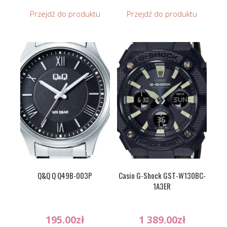
Przejdź do produktu
Przejdź do produktu
Q&Q Q Q49B-003P
Casio G-Shock GST-W130BC-
1A3ER
195.00
zł
1 389.00
zł