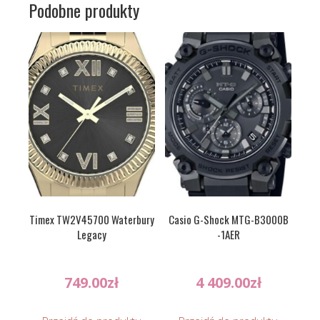
Podobne produkty
Timex TW2V45700 Waterbury
Casio G-Shock MTG-B3000B
Legacy
-1AER
749.00
zł
4 409.00
zł