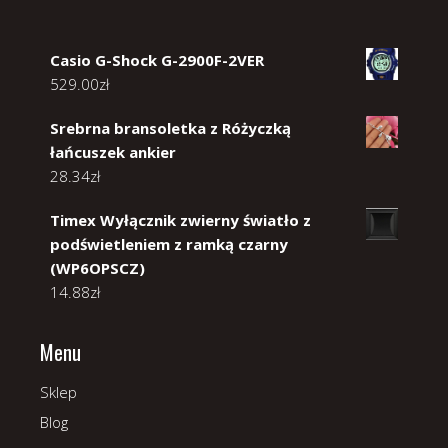
Casio G-Shock G-2900F-2VER
529.00
zł
Srebrna bransoletka z Różyczką
łańcuszek ankier
28.34
zł
Timex Wyłącznik zwierny światło z
podświetleniem z ramką czarny
(WP6OPSCZ)
14.88
zł
Menu
Sklep
Blog