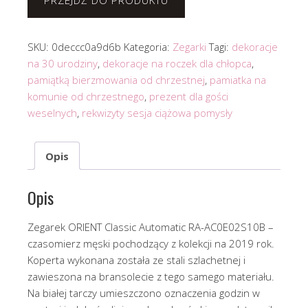
PRZEJDŹ DO PRODUKTU
SKU:
0deccc0a9d6b
Kategoria:
Zegarki
Tagi:
dekoracje
na 30 urodziny
,
dekoracje na roczek dla chłopca
,
pamiątką bierzmowania od chrzestnej
,
pamiatka na
komunie od chrzestnego
,
prezent dla gości
weselnych
,
rekwizyty sesja ciążowa pomysły
Opis
Opis
Zegarek ORIENT Classic Automatic RA-AC0E02S10B –
czasomierz męski pochodzący z kolekcji na 2019 rok.
Koperta wykonana została ze stali szlachetnej i
zawieszona na bransolecie z tego samego materiału.
Na białej tarczy umieszczono oznaczenia godzin w