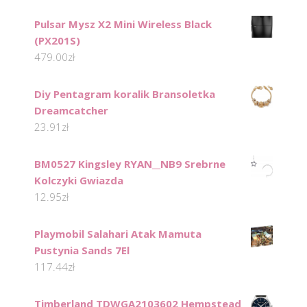
Pulsar Mysz X2 Mini Wireless Black
(PX201S)
479.00
zł
Diy Pentagram koralik Bransoletka
Dreamcatcher
23.91
zł
BM0527 Kingsley RYAN__NB9 Srebrne
Kolczyki Gwiazda
12.95
zł
Playmobil Salahari Atak Mamuta
Pustynia Sands 7El
117.44
zł
Timberland TDWGA2103602 Hempstead