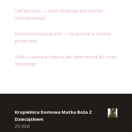
Szlif princess — blask idealnego pierścionka
zaręczynowego
Granatowa koszula slim — must-have w męskiej
garderobie
Sklep z używaną odzieżą jako alternatywa dla rynku
masowego
Kropielnica Domowa Matka Boża Z
Dzieciątkiem
29.90
zł