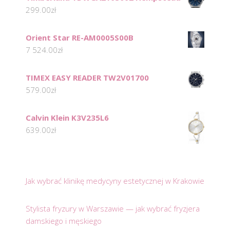
299.00
zł
Orient Star RE-AM0005S00B
7 524.00
zł
TIMEX EASY READER TW2V01700
579.00
zł
Calvin Klein K3V235L6
639.00
zł
Jak wybrać klinikę medycyny estetycznej w Krakowie
Stylista fryzury w Warszawie — jak wybrać fryzjera
damskiego i męskiego