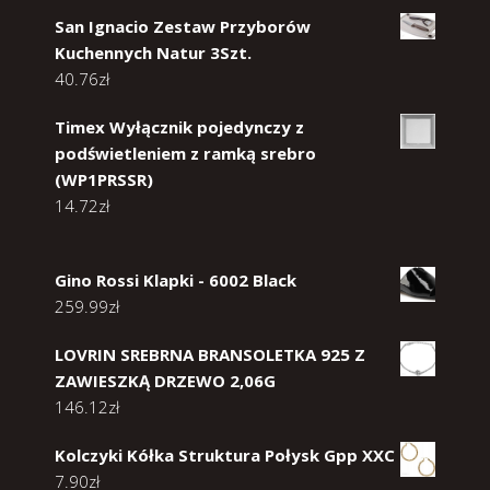
San Ignacio Zestaw Przyborów
Kuchennych Natur 3Szt.
40.76
zł
Timex Wyłącznik pojedynczy z
podświetleniem z ramką srebro
(WP1PRSSR)
14.72
zł
Gino Rossi Klapki - 6002 Black
259.99
zł
LOVRIN SREBRNA BRANSOLETKA 925 Z
ZAWIESZKĄ DRZEWO 2,06G
146.12
zł
Kolczyki Kółka Struktura Połysk Gpp XXC
7.90
zł