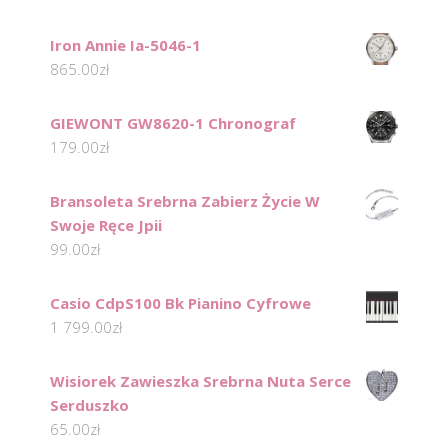
Iron Annie Ia-5046-1
865.00
zł
GIEWONT GW8620-1 Chronograf
179.00
zł
Bransoleta Srebrna Zabierz Życie W
Swoje Ręce Jpii
99.00
zł
Casio CdpS100 Bk Pianino Cyfrowe
1 799.00
zł
Wisiorek Zawieszka Srebrna Nuta Serce
Serduszko
65.00
zł