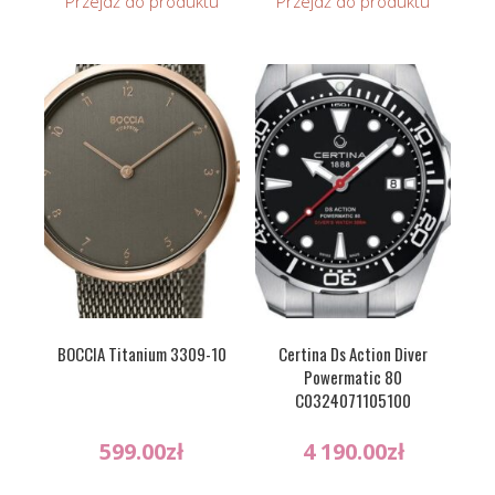
Przejdź do produktu
Przejdź do produktu
BOCCIA Titanium 3309-10
Certina Ds Action Diver
Powermatic 80
C0324071105100
599.00
zł
4 190.00
zł