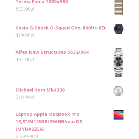
Terma Fiona 1380x580
533.00
zł
Casio G-Shock G-Squad Gbd-800Uc-8Er
419.00
zł
Alfex New Structures 5632/054
492.00
zł
Michael Kors Mk4338
518.99
zł
Laptop Apple MacBook Pro
13,3"/M1/8GB/256GB/macOS
(MYDA2ZEA)
6 699.00
zł