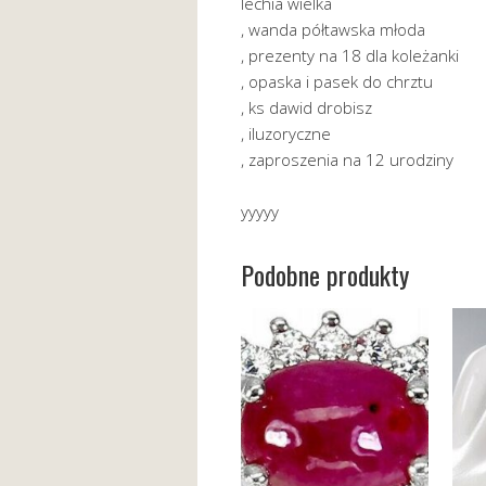
lechia wielka
, wanda półtawska młoda
, prezenty na 18 dla koleżanki
, opaska i pasek do chrztu
, ks dawid drobisz
, iluzoryczne
, zaproszenia na 12 urodziny
yyyyy
Podobne produkty