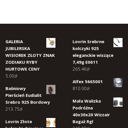
GALERIA
Lovrin Srebrne
JUBILERSKA
kolczyki 925
WISIOREK ZŁOTY ZNAK
eleganckie wiszące
ZODIAKU RYBY
7,49g E0611
HURTOWE CENY
265.46
zł
5.00
zł
Alfex 5665001
Baśniowy
810.00
zł
Pierścień Eudialit
Mała Walizka
Srebro 925 Bordowy
Podróżna
213.75
zł
40x30x20 Wizzair
Lovrin Złote
Bagaż Rgl