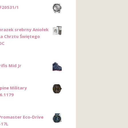
 F20531/1
razek srebrny Aniołek
a Chrztu Świętego
OC
rifis Mid Jr
pine Military
6.1179
 Promaster Eco-Drive
-17L