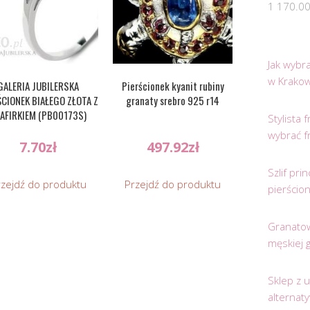
1 170.0
Jak wybr
w Krakow
GALERIA JUBILERSKA
Pierścionek kyanit rubiny
ŚCIONEK BIAŁEGO ZŁOTA Z
granaty srebro 925 r14
AFIRKIEM (PB00173S)
Stylista
wybrać f
7.70
zł
497.92
zł
Szlif pr
rzejdź do produktu
Przejdź do produktu
pierścio
Granatow
męskiej 
Sklep z 
alternat