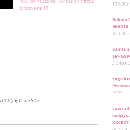
roku dla nauczycieli
,
świece do chrztu
,
139.00
zł
życzenia na 18
Bulova 
96A210
870.00
zł
Samsung
SM-G996
3 549.0
Ługa Kr
Prasowa
9.28
zł
kwamaryny r16.5 925
Lovrin 
księżyc
KC0027
60.52
zł