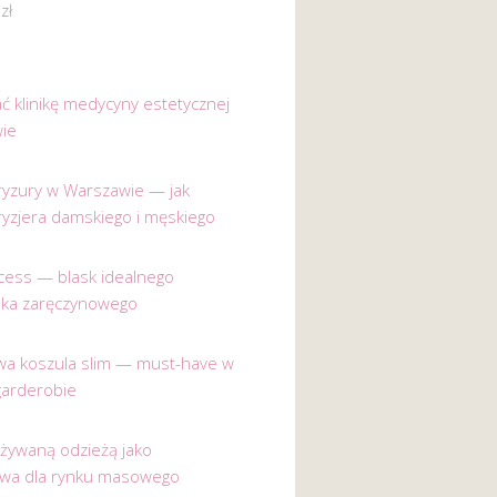
0
zł
ać klinikę medycyny estetycznej
ie
 fryzury w Warszawie — jak
ryzjera damskiego i męskiego
incess — blask idealnego
nka zaręczynowego
a koszula slim — must-have w
garderobie
używaną odzieżą jako
ywa dla rynku masowego