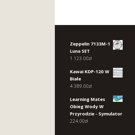
Zeppelin 7133M-1
Luna SET
1 123.00
zł
Kawai KDP-120 W
Białe
4 389.00
zł
Learning Mates
Obieg Wody W
Przyrodzie - Symulator
224.00
zł