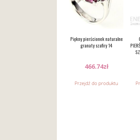
Piękny pierścionek naturalne
granaty szafiry 14
PIER
SZ
466.74
zł
Przejdź do produktu
P