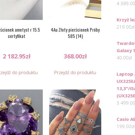
4 389.0
Krzyż le
219.00
zł
rścionek ametyst r 15.5
4Au Złoty pierścionek Próby
certyfikat
585 (14)
Twardo
Galaxy 
2 182.95
zł
368.00
zł
40.00
zł
rzejdź do produktu
Przejdź do produktu
Laptop 
UX325E
13,3"/i
(UX325
3 499.0
Casio A
199.00
zł