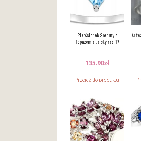
Pierścionek Srebrny z
Arty
Topazem blue sky roz. 17
135.90
zł
Przejdź do produktu
P