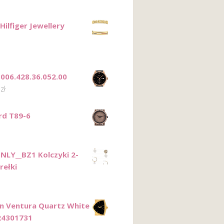
ilfiger Jewellery
1
T006.428.36.052.00
0
zł
rd T89-6
NLY__BZ1 Kolczyki 2-
rełki
n Ventura Quartz White
24301731