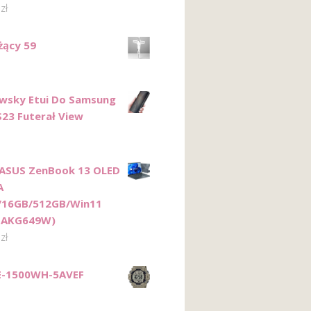
0
zł
żący 59
wsky Etui Do Samsung
S23 Futerał View
ASUS ZenBook 13 OLED
A
5/16GB/512GB/Win11
EAKG649W)
0
zł
E-1500WH-5AVEF