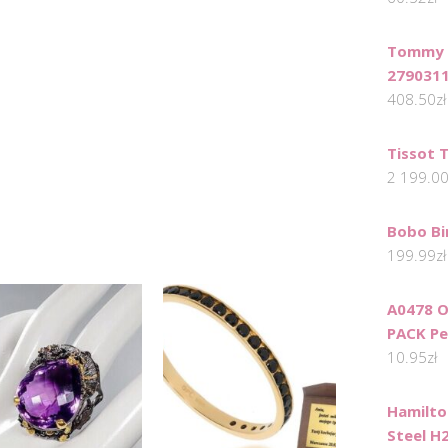
Tommy H
279031
408.50
zł
Tissot 
2 199.0
Bobo Bi
199.99
zł
A0478 O
PACK Pe
10.95
zł
Hamilto
Steel H