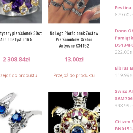
Festina
879.00
zł
Dono Ob
styczny pierścionek 30ct
No Logo Pierścionek Zestaw
Pamiątk
Aaa ametyst r 16.5
Pierścionków. Srebro
DS134F
Antyczne K34152
222.00
zł
2 308.84
zł
13.00
zł
Elbrus E
rzejdź do produktu
Przejdź do produktu
119.99
zł
Swiss Al
SAM706
398.99
zł
Citizen
BN0151