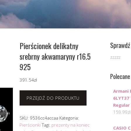
Pierścionek delikatny
Sprawdź 
srebrny akwamaryny r16.5
zzzzz
925
Polecane
391.54
zł
Armani 
PRZEJDŹ DO PRODUKTU
6LYT37 
Regular 
159.99
zł
SKU:
9536cc4accaa
Kategoria:
Pierścionki
Tagi:
prezenty na koniec
CASIO 