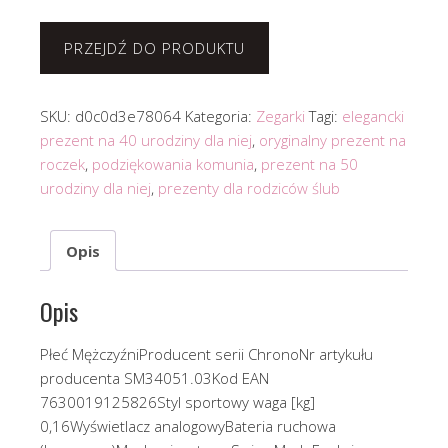
PRZEJDŹ DO PRODUKTU
SKU:
d0c0d3e78064
Kategoria:
Zegarki
Tagi:
elegancki
prezent na 40 urodziny dla niej
,
oryginalny prezent na
roczek
,
podziękowania komunia
,
prezent na 50
urodziny dla niej
,
prezenty dla rodziców ślub
Opis
Opis
Płeć MężczyźniProducent serii ChronoNr artykułu
producenta SM34051.03Kod EAN
7630019125826Styl sportowy waga [kg]
0,16Wyświetlacz analogowyBateria ruchowa