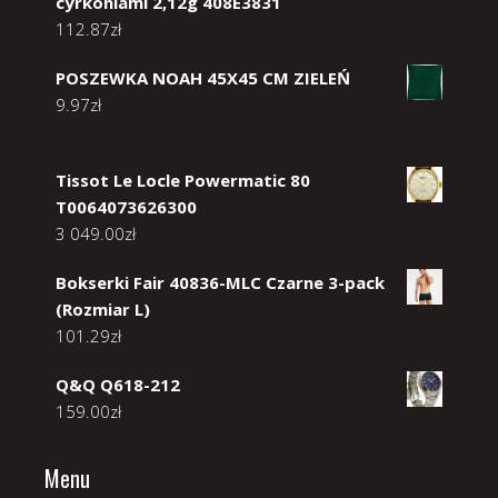
cyrkoniami 2,12g 408E3831
112.87
zł
POSZEWKA NOAH 45X45 CM ZIELEŃ
9.97
zł
Tissot Le Locle Powermatic 80
T0064073626300
3 049.00
zł
Bokserki Fair 40836-MLC Czarne 3-pack
(Rozmiar L)
101.29
zł
Q&Q Q618-212
159.00
zł
Menu