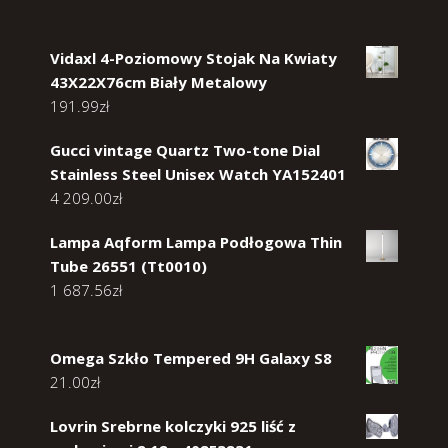
Vidaxl 4-Poziomowy Stojak Na Kwiaty
43X22X76cm Biały Metalowy
191.99
zł
Gucci vintage Quartz Two-tone Dial
Stainless Steel Unisex Watch YA152401
4 209.00
zł
Lampa Aqform Lampa Podłogowa Thin
Tube 26551 (Tt0010)
1 687.56
zł
Omega Szkło Tempered 9H Galaxy S8
21.00
zł
Lovrin Srebrne kolczyki 925 liść z