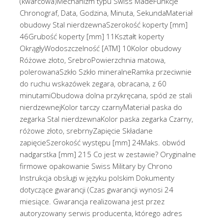
(kwarcowa)Mechanizm typu Swiss MadeFunkcje
Chronograf, Data, Godzina, Minuta, SekundaMateriał
obudowy Stal nierdzewnaSzerokość koperty [mm]
46Grubość koperty [mm] 11Kształt koperty
OkrągłyWodoszczelność [ATM] 10Kolor obudowy
Różowe złoto, SrebroPowierzchnia matowa,
polerowanaSzkło Szkło mineralneRamka przeciwnie
do ruchu wskazówek zegara, obracana, z 60
minutamiObudowa dolna przykręcana, spód ze stali
nierdzewnejKolor tarczy czarnyMateriał paska do
zegarka Stal nierdzewnaKolor paska zegarka Czarny,
różowe złoto, srebrnyZapięcie Składane
zapięcieSzerokość występu [mm] 24Maks. obwód
nadgarstka [mm] 215 Co jest w zestawie? Oryginalne
firmowe opakowanie Swiss Military by Chrono
Instrukcja obsługi w języku polskim Dokumenty
dotyczące gwarancji (Czas gwarancji wynosi 24
miesiące. Gwarancja realizowana jest przez
autoryzowany serwis producenta, którego adres