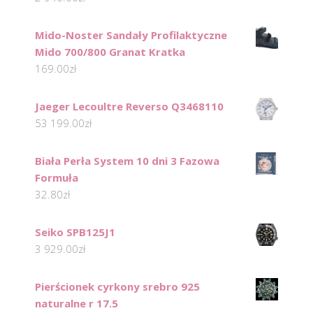
Mido-Noster Sandały Profilaktyczne
Mido 700/800 Granat Kratka
169.00
zł
Jaeger Lecoultre Reverso Q3468110
53 199.00
zł
Biała Perła System 10 dni 3 Fazowa
Formuła
32.80
zł
Seiko SPB125J1
3 929.00
zł
Pierścionek cyrkony srebro 925
naturalne r 17.5