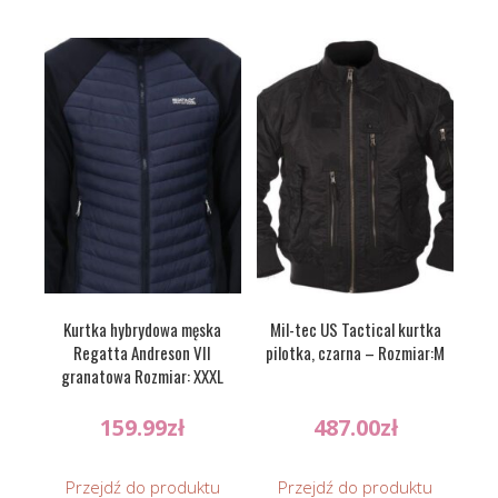
Kurtka hybrydowa męska
Mil-tec US Tactical kurtka
Regatta Andreson VII
pilotka, czarna – Rozmiar:M
granatowa Rozmiar: XXXL
159.99
zł
487.00
zł
Przejdź do produktu
Przejdź do produktu