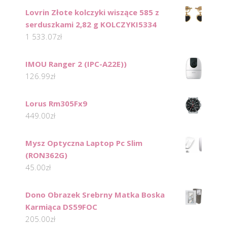
Lovrin Złote kolczyki wiszące 585 z
serduszkami 2,82 g KOLCZYKI5334
1 533.07
zł
IMOU Ranger 2 (IPC-A22E))
126.99
zł
Lorus Rm305Fx9
449.00
zł
Mysz Optyczna Laptop Pc Slim
(RON362G)
45.00
zł
Dono Obrazek Srebrny Matka Boska
Karmiąca DS59FOC
205.00
zł