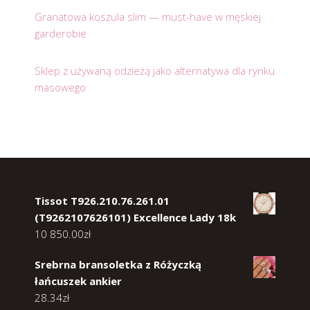
Granatowa koszula slim — must-have w męskiej
garderobie
Sklep z używaną odzieżą jako alternatywa dla rynku
masowego
Tissot T926.210.76.261.01
(T9262107626101) Excellence Lady 18k
10 850.00
zł
Srebrna bransoletka z Różyczką
łańcuszek ankier
28.34
zł