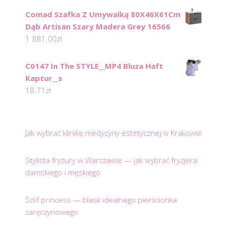
Comad Szafka Z Umywalką 80X46X61Cm
Dąb Artisan Szary Madera Grey 16566
1 881.00
zł
C0147 In The STYLE__MP4 Bluza Haft
Kaptur__s
18.71
zł
Jak wybrać klinikę medycyny estetycznej w Krakowie
Stylista fryzury w Warszawie — jak wybrać fryzjera
damskiego i męskiego
Szlif princess — blask idealnego pierścionka
zaręczynowego