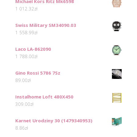
Michael Kors Ritz Mk6598
1 012.32
zł
Swiss Military SM34090.03
1 558.99
zł
Laco LA-862090
1 788.00
zł
Gino Rossi 5786 7Sz
89.00
zł
Instalhome Loft 480X450
309.00
zł
Karnet Urodziny 30 (1479340953)
8.86
zł