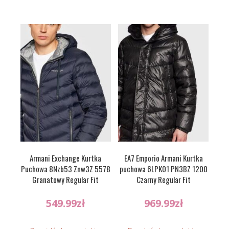
Armani Exchange Kurtka
EA7 Emporio Armani Kurtka
Puchowa 8Nzb53 Znw3Z 5578
puchowa 6LPK01 PN3BZ 1200
Granatowy Regular Fit
Czarny Regular Fit
549.99
zł
969.99
zł