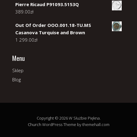
Pierre Ricaud P91093.5153Q
389.00
zł
Out Of Order OOO.001.18-TU.MS
Casanova Turquise and Brown
1 299.00
zł
Menu
Sklep
Blog
Copyright © 2026 W Służbie Piękna.
Church
WordPress Theme by themehall.com