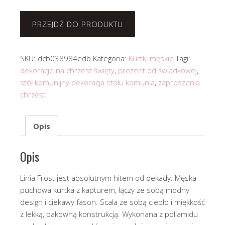
PRZEJDŹ DO PRODUKTU
SKU:
dcb038984edb
Kategoria:
Kurtki męskie
Tagi:
dekoracje na chrzest święty
,
prezent od świadkowej
,
stół komunijny dekoracja stołu komunia
,
zaproszenia
chrzest
Opis
Opis
Linia Frost jest absolutnym hitem od dekady. Męska
puchowa kurtka z kapturem, łączy ze sobą modny
design i ciekawy fason. Scala ze sobą ciepło i miękkość
z lekką, pakowną konstrukcją. Wykonana z poliamidu