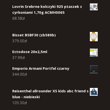
Lovrin Srebrne kolczyki 925 ptaszek z
cyrkoniami 1,70g ACMH0065
68.58
zł
Bisset BSBF30 (zb580b)
379.00
zł
Ectodose 20x2,5ml
37.99
zł
Emporio Armani Portfel czarny
344.00
zł
Reisenthel allrounder XS kids abc friend s
blue - niebieski
105.30
zł