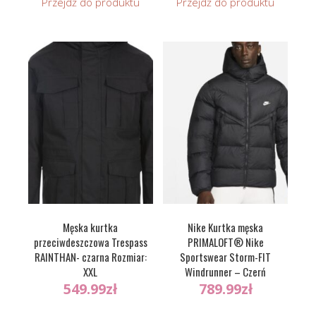
Przejdź do produktu
Przejdź do produktu
Męska kurtka
Nike Kurtka męska
przeciwdeszczowa Trespass
PRIMALOFT® Nike
RAINTHAN- czarna Rozmiar:
Sportswear Storm-FIT
XXL
Windrunner – Czerń
549.99
zł
789.99
zł