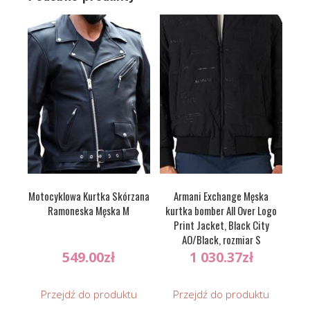
Motocyklowa Kurtka Skórzana
Armani Exchange Męska
Ramoneska Męska M
kurtka bomber All Over Logo
Print Jacket, Black City
AO/Black, rozmiar S
549.00
zł
1 030.37
zł
Przejdź do produktu
Przejdź do produktu