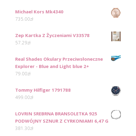
Michael Kors Mk4340
735.00
zł
Zep Kartka Z Życzeniami V33578
57.29
zł
Real Shades Okulary Przeciwsłoneczne
Explorer - Blue and Light blue 2+
79.00
zł
Tommy Hilfiger 1791788
499.00
zł
LOVRIN SREBRNA BRANSOLETKA 925
PODWÓJNY SZNUR Z CYRKONIAMI 6,47 G
381.30
zł