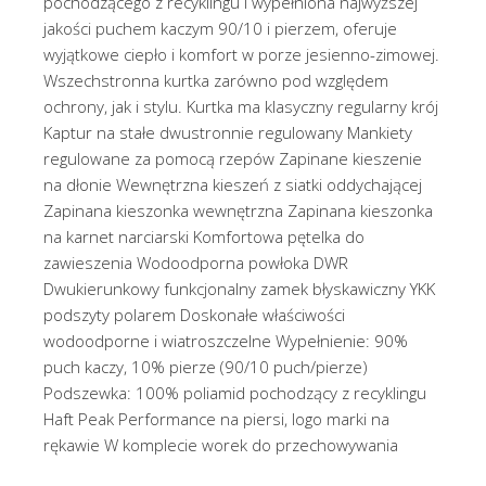
pochodzącego z recyklingu i wypełniona najwyższej
jakości puchem kaczym 90/10 i pierzem, oferuje
wyjątkowe ciepło i komfort w porze jesienno-zimowej.
Wszechstronna kurtka zarówno pod względem
ochrony, jak i stylu. Kurtka ma klasyczny regularny krój
Kaptur na stałe dwustronnie regulowany Mankiety
regulowane za pomocą rzepów Zapinane kieszenie
na dłonie Wewnętrzna kieszeń z siatki oddychającej
Zapinana kieszonka wewnętrzna Zapinana kieszonka
na karnet narciarski Komfortowa pętelka do
zawieszenia Wodoodporna powłoka DWR
Dwukierunkowy funkcjonalny zamek błyskawiczny YKK
podszyty polarem Doskonałe właściwości
wodoodporne i wiatroszczelne Wypełnienie: 90%
puch kaczy, 10% pierze (90/10 puch/pierze)
Podszewka: 100% poliamid pochodzący z recyklingu
Haft Peak Performance na piersi, logo marki na
rękawie W komplecie worek do przechowywania