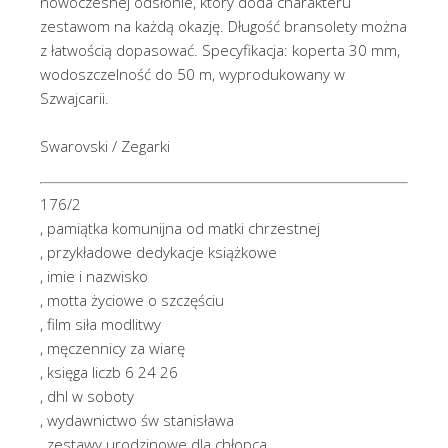
nowoczesnej odsłonie, który doda charakteru
zestawom na każdą okazję. Długość bransolety można
z łatwością dopasować. Specyfikacja: koperta 30 mm,
wodoszczelność do 50 m, wyprodukowany w
Szwajcarii.
Swarovski / Zegarki
176/2
, pamiątka komunijna od matki chrzestnej
, przykładowe dedykacje książkowe
, imie i nazwisko
, motta życiowe o szczęściu
, film siła modlitwy
, męczennicy za wiarę
, księga liczb 6 24 26
, dhl w soboty
, wydawnictwo św stanisława
, zestawy urodzinowe dla chłopca