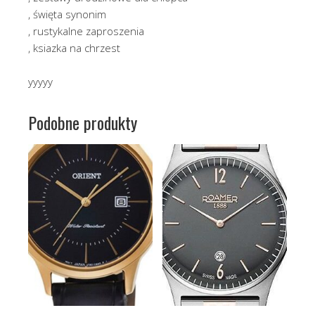
, święta synonim
, rustykalne zaproszenia
, ksiazka na chrzest
yyyyy
Podobne produkty