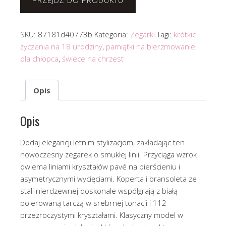
PRZEJDŹ DO PRODUKTU
SKU:
87181d40773b
Kategoria:
Zegarki
Tagi:
krótkie
życzenia na 18 urodziny
,
pamiątki na bierzmowanie
dla chłopca
,
świece na chrzest
Opis
Opis
Dodaj elegancji letnim stylizacjom, zakładając ten
nowoczesny zegarek o smukłej linii. Przyciąga wzrok
dwiema liniami kryształów pavé na pierścieniu i
asymetrycznymi wycięciami. Koperta i bransoleta ze
stali nierdzewnej doskonale współgrają z białą
polerowaną tarczą w srebrnej tonacji i 112
przezroczystymi kryształami. Klasyczny model w