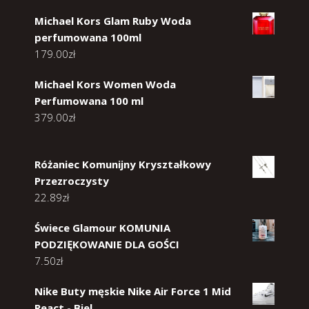
Michael Kors Glam Ruby Woda
perfumowana 100ml
179.00
zł
Michael Kors Women Woda
Perfumowana 100 ml
379.00
zł
Różaniec Komunijny Kryształkowy
Przezroczysty
22.89
zł
Świece Glamour KOMUNIA
PODZIĘKOWANIE DLA GOŚCI
7.50
zł
Nike Buty męskie Nike Air Force 1 Mid
React - Biel