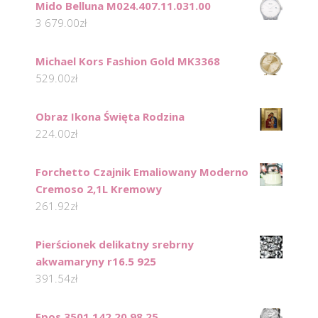
Mido Belluna M024.407.11.031.00
3 679.00
zł
Michael Kors Fashion Gold MK3368
529.00
zł
Obraz Ikona Święta Rodzina
224.00
zł
Forchetto Czajnik Emaliowany Moderno
Cremoso 2,1L Kremowy
261.92
zł
Pierścionek delikatny srebrny
akwamaryny r16.5 925
391.54
zł
Epos 3501.142.20.98.25