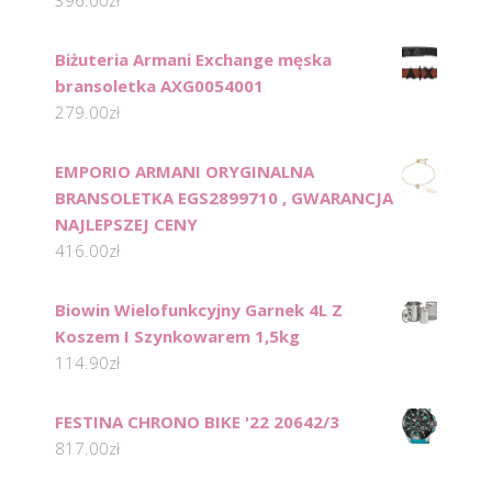
Biżuteria Armani Exchange męska
bransoletka AXG0054001
279.00
zł
EMPORIO ARMANI ORYGINALNA
BRANSOLETKA EGS2899710 , GWARANCJA
NAJLEPSZEJ CENY
416.00
zł
Biowin Wielofunkcyjny Garnek 4L Z
Koszem I Szynkowarem 1,5kg
114.90
zł
FESTINA CHRONO BIKE '22 20642/3
817.00
zł