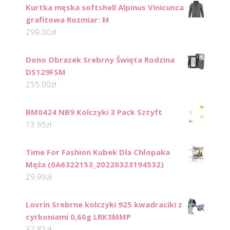
Kurtka męska softshell Alpinus Vinicunca
grafitowa Rozmiar: M
299.00
zł
Dono Obrazek Srebrny Święta Rodzina
DS129FSM
255.00
zł
BM0424 NB9 Kolczyki 3 Pack Sztyft
13.95
zł
Time For Fashion Kubek Dla Chłopaka
Męża (0A6322153_20220323194532)
29.99
zł
Lovrin Srebrne kolczyki 925 kwadraciki z
cyrkoniami 0,60g LRK3MMP
37.82
zł