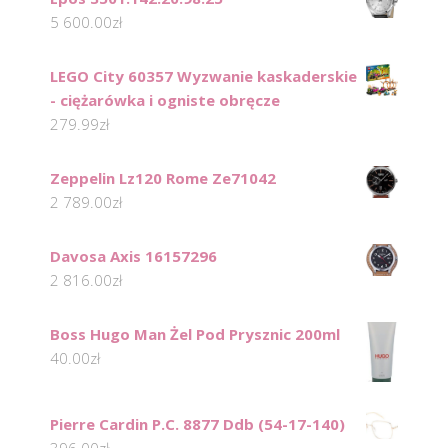
5 600.00
zł
LEGO City 60357 Wyzwanie kaskaderskie
- ciężarówka i ogniste obręcze
279.99
zł
Zeppelin Lz120 Rome Ze71042
2 789.00
zł
Davosa Axis 16157296
2 816.00
zł
Boss Hugo Man Żel Pod Prysznic 200ml
40.00
zł
Pierre Cardin P.C. 8877 Ddb (54-17-140)
396.00
zł