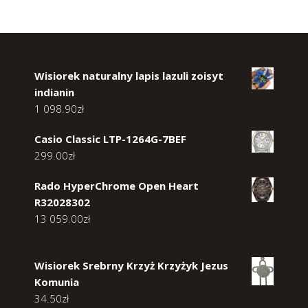
Wisiorek naturalny lapis lazuli zoisyt
indianin
1 098.90
zł
Casio Classic LTP-1264G-7BEF
299.00
zł
Rado HyperChrome Open Heart
R32028302
13 059.00
zł
Wisiorek Srebrny Krzyż Krzyżyk Jezus
Komunia
34.50
zł