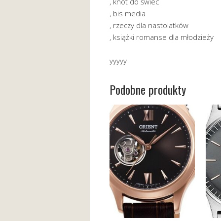
, knot do świec
, bis media
, rzeczy dla nastolatków
, książki romanse dla młodzieży
yyyyy
Podobne produkty