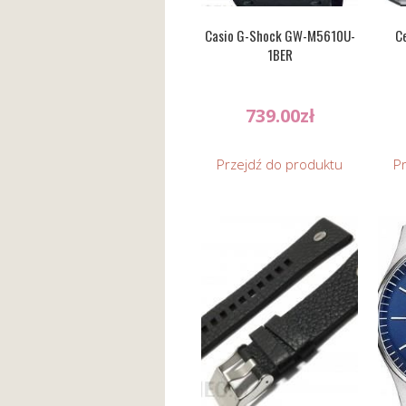
Casio G-Shock GW-M5610U-
Ce
1BER
739.00
zł
Przejdź do produktu
P