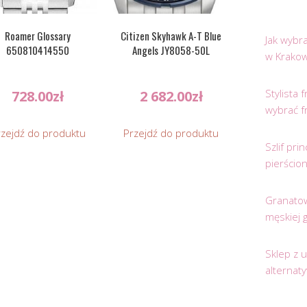
Roamer Glossary
Citizen Skyhawk A-T Blue
Jak wybr
650810414550
Angels JY8058-50L
w Krakow
Stylista
728.00
zł
2 682.00
zł
wybrać f
rzejdź do produktu
Przejdź do produktu
Szlif pr
pierścio
Granatow
męskiej 
Sklep z 
alternat