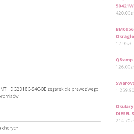
50421W
420.00
zł
BM0956
Okrągłe
12.95
zł
Q&amp 
126.00
zł
Swarovs
GMT II DG2018C-S4C-BE zegarek dla prawdziwego
1 259.9
mpromisów
Okulary
DIESEL
214.70
zł
a chorych