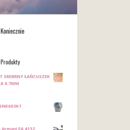
Koniecznie
 Produkty
T SREBRNY ŁAŃCUSZEK
KA 0.7MM
 SNK603K1
 Armani EA 4152