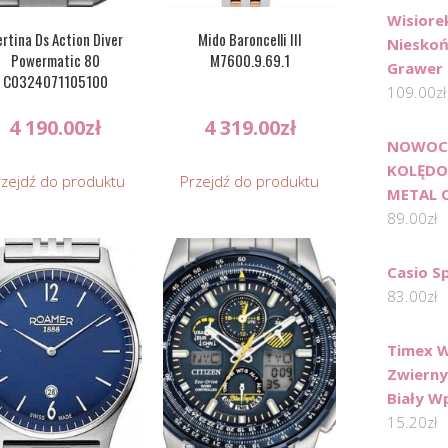
Wisiore
rtina Ds Action Diver
Mido Baroncelli III
Nieskoń
Powermatic 80
M7600.9.69.1
Grawer
C0324071105100
109.00
zł
4 190.00
zł
4 319.00
zł
NOWOC
KOLĘDO
rzejdź do produktu
Przejdź do produktu
METAL 
89.00
zł
Casio S
83.00
zł
Timex W
Zwierny
Biały 
15.20
zł