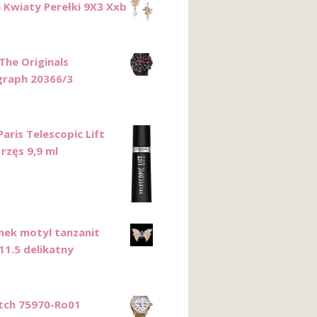
i Kwiaty Perełki 9X3 Xxb
The Originals
raph 20366/3
Paris Telescopic Lift
rzęs 9,9 ml
onek motyl tanzanit
11.5 delikatny
tch 75970-Ro01