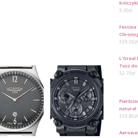
Kolczyk
9.90
zł
Festina 
Chronog
539.00
zł
L'Oreal 
Tusz do 
52.79
zł
Pierści
natural 
333.80
zł
Aerowa