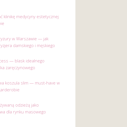
ać klinikę medycyny estetycznej
ie
 fryzury w Warszawie — jak
ryzjera damskiego i męskiego
incess — blask idealnego
nka zaręczynowego
a koszula slim — must-have w
garderobie
używaną odzieżą jako
ywa dla rynku masowego