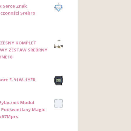
k Serce Znak
czoności Srebro
ZESNY KOMPLET
WY ZESTAW SREBRNY
ONE18
port F-91W-1YER
yłącznik Moduł
 Podświetlany Magic
Wp67Mprs