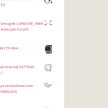
 52
 Designb LONDON__NB9
 Kolczyki Sztyft
M173-004
ki Eternal 5377545
0
zł
 przeciwsłoneczne
 SUNGLASS