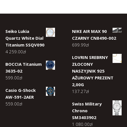
Seiko Lukia
NIKE AIR MAX 90
Quartz White Dial
CZARNY CN8490-002
Titanium SSQV090
699.99
zł
4 259.00
zł
LOVRIN SREBRNY
BOCCIA Titanium
ZŁOCONY
3635-02
NASZYJNIK 925
599.00
zł
AŻUROWY PREZENT
2,00G
Casio G-Shock
137.27
zł
AW-591-2AER
559.00
zł
Swiss Military
Chrono
SM3403902
1 080.00
zł