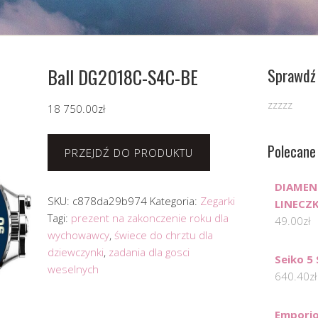
Ball DG2018C-S4C-BE
Sprawdź 
zzzzz
18 750.00
zł
Polecane
PRZEJDŹ DO PRODUKTU
DIAMEN
SKU:
c878da29b974
Kategoria:
Zegarki
LINECZ
Tagi:
prezent na zakonczenie roku dla
49.00
zł
wychowawcy
,
świece do chrztu dla
dziewczynki
,
zadania dla gosci
Seiko 5
weselnych
640.40
zł
Emporio