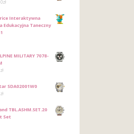
00
zł
Price Interaktywna
 Edukacyjna Taneczny
41
LPINE MILITARY 7078-
M
6
zł
Star SDA02001W0
0
zł
and TBL.ASHM.SET.20
t Set