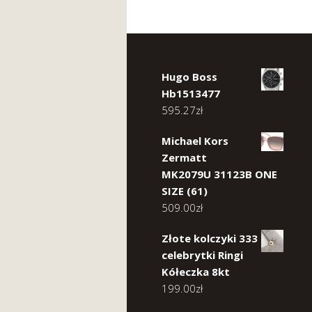
Hugo Boss
Hb1513477
595.27
zł
Michael Kors
Zermatt
MK2079U 31123B ONE
SIZE (61)
509.00
zł
Złote kolczyki 333
celebrytki Ringi
Kółeczka 8kt
199.00
zł