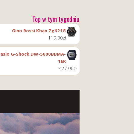
Top w tym tygodniu
Gino Rossi Khan Zg621G
119.00
zł
asio G-Shock DW-5600BBMA-
1ER
427.00
zł