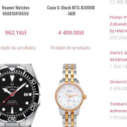
12 486.
Roamer Watches
Casio G-Shock MTG-B3000B
650810416550
-1AER
Fisher-
Zabawka
Dj HND
962.16
zł
4 409.00
zł
203.00
zł
rzejdź do produktu
Przejdź do produktu
SWISS A
9538SA
1 304.1
Orient
3 456.0
Timberl
Ashmon
779.00
zł