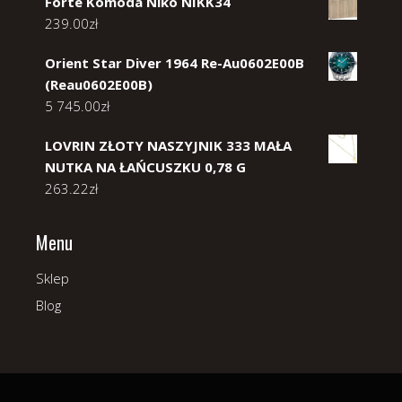
Forte Komoda Niko NIKK34
239.00
zł
Orient Star Diver 1964 Re-Au0602E00B
(Reau0602E00B)
5 745.00
zł
LOVRIN ZŁOTY NASZYJNIK 333 MAŁA
NUTKA NA ŁAŃCUSZKU 0,78 G
263.22
zł
Menu
Sklep
Blog