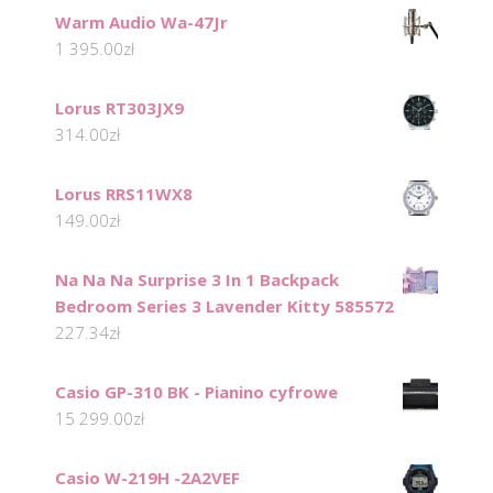
Warm Audio Wa-47Jr
1 395.00
zł
Lorus RT303JX9
314.00
zł
Lorus RRS11WX8
149.00
zł
Na Na Na Surprise 3 In 1 Backpack
Bedroom Series 3 Lavender Kitty 585572
227.34
zł
Casio GP-310 BK - Pianino cyfrowe
15 299.00
zł
Casio W-219H -2A2VEF