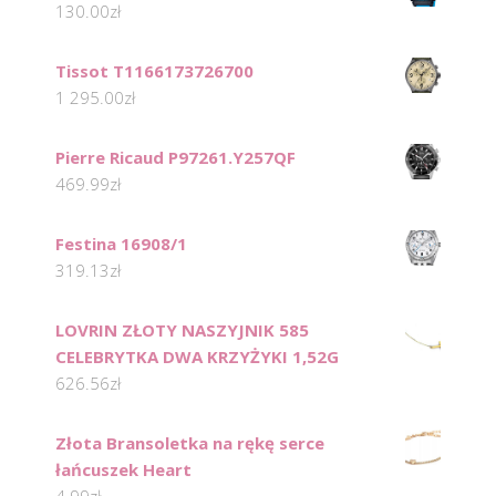
130.00
zł
Tissot T1166173726700
1 295.00
zł
Pierre Ricaud P97261.Y257QF
469.99
zł
Festina 16908/1
319.13
zł
LOVRIN ZŁOTY NASZYJNIK 585
CELEBRYTKA DWA KRZYŻYKI 1,52G
626.56
zł
Złota Bransoletka na rękę serce
łańcuszek Heart