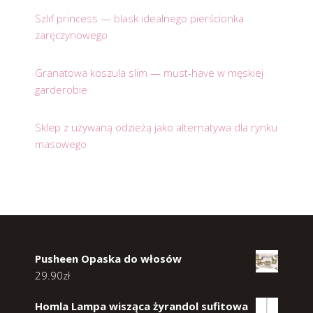
Szlif princess — blask idealnego pierścionka
zaręczynowego
Granatowa koszula slim — must-have w męskiej
garderobie
Sklep z używaną odzieżą jako alternatywa dla rynku
masowego
Pusheen Opaska do włosów
29.90
zł
Homla Lampa wisząca żyrandol sufitowa