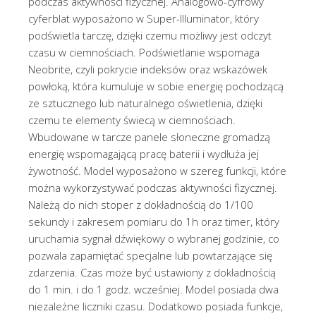
podczas aktywności fizycznej. Analogowo-cyfrowy
cyferblat wyposażono w Super-Illuminator, który
podświetla tarczę, dzięki czemu możliwy jest odczyt
czasu w ciemnościach. Podświetlanie wspomaga
Neobrite, czyli pokrycie indeksów oraz wskazówek
powłoką, która kumuluje w sobie energię pochodzącą
ze sztucznego lub naturalnego oświetlenia, dzięki
czemu te elementy świecą w ciemnościach.
Wbudowane w tarcze panele słoneczne gromadzą
energię wspomagającą pracę baterii i wydłuża jej
żywotność. Model wyposażono w szereg funkcji, które
można wykorzystywać podczas aktywności fizycznej.
Należą do nich stoper z dokładnością do 1/100
sekundy i zakresem pomiaru do 1h oraz timer, który
uruchamia sygnał dźwiękowy o wybranej godzinie, co
pozwala zapamiętać specjalne lub powtarzające się
zdarzenia. Czas może być ustawiony z dokładnością
do 1 min. i do 1 godz. wcześniej. Model posiada dwa
niezależne liczniki czasu. Dodatkowo posiada funkcje,