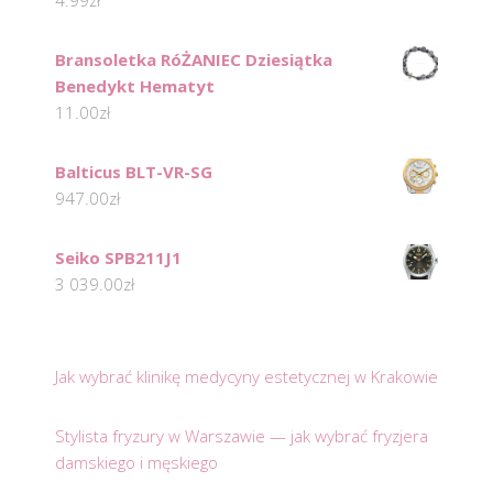
4.99
zł
Bransoletka RóŻANIEC Dziesiątka
Benedykt Hematyt
11.00
zł
Balticus BLT-VR-SG
947.00
zł
Seiko SPB211J1
3 039.00
zł
Jak wybrać klinikę medycyny estetycznej w Krakowie
Stylista fryzury w Warszawie — jak wybrać fryzjera
damskiego i męskiego