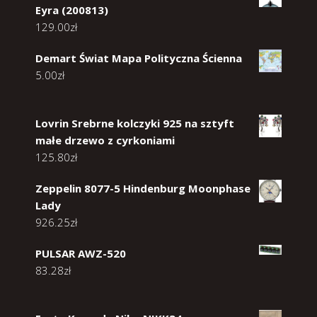
Eyra (200813)
129.00
zł
Demart Świat Mapa Polityczna Ścienna
5.00
zł
Lovrin Srebrne kolczyki 925 na sztyft
małe drzewo z cyrkoniami
125.80
zł
Zeppelin 8077-5 Hindenburg Moonphase
Lady
926.25
zł
PULSAR AWZ-520
83.28
zł