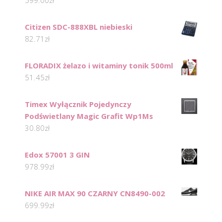
599.00
zł
Citizen SDC-888XBL niebieski
82.71
zł
FLORADIX żelazo i witaminy tonik 500ml
51.45
zł
Timex Wyłącznik Pojedynczy
Podświetlany Magic Grafit Wp1Ms
30.80
zł
Edox 57001 3 GIN
978.99
zł
NIKE AIR MAX 90 CZARNY CN8490-002
699.99
zł