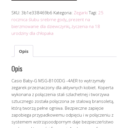
SKU:
3b1e338469b6
Kategoria:
Zegarki
Tagi:
25
rocznica ślubu srebrne gody
,
prezent na
bierzmowanie dla dziewczynki
,
życzenia na 18
urodziny dla chłopaka
Opis
Opis
Casio Baby-G MSG-B100DG -4AER to wytrzymały
zegarek przeznaczony dla aktywnych kobiet. Koperta
wykonana z połączenia stali szlachetnej i tworzywa
sztucznego została połączona ze stalową bransoletą,
którą tworzą pełne ogniwa. Bezpieczne zapięcie
zapobiega przypadkowemu odpięciu i w połączeniu z
systemem wstrząsoodpornym daje bezpieczeństwo