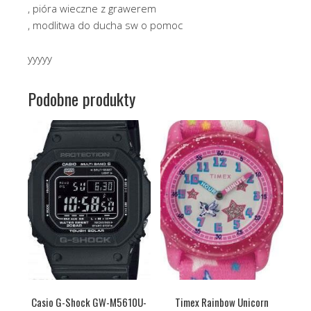
, pióra wieczne z grawerem
, modlitwa do ducha sw o pomoc
yyyyy
Podobne produkty
Casio G-Shock GW-M5610U-
Timex Rainbow Unicorn