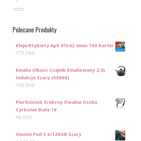
zzzzz
Polecane Produkty
Kleje/Etykiety Apli 97x42 4mm 100 Kartki
173.04
zł
Emalia Olkusz Czajnik Emaliowany 2,5L
Indukcja Szary (50868)
109.99
zł
Pierścionek Srebrny Owalne Oczko
Cyrkonie Białe 18
46.00
zł
Xiaomi Pad 5 6/128GB Szary