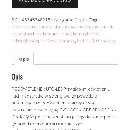
PRZEJDŹ DO PRODUKTU
SKU:
45345848215c
Kategoria:
Zegarki
Tagi:
dekoracje na chrzest dla chłopca
,
podziękowania dla
chrzestnych na komunię
,
pudełko na chrzest
,
rekwizyty sesja ciążowa pomysły
,
tort na 30 urodziny
Opis
Opis
PODŚWIETLENIE AUTO-LEDPrzy słabym oświetleniu,
ruch nadgarstka w stronę twarzy powoduje
automatycznie podświetlenie tarczy diodą
elektroluminescencyjną.G-SHOCK – ODPORNOSĆ NA
WSTRZĄSYSpecjalna konstrukcja zegarka zabezpiecza
go przed uderzeniami i mocniejszymi