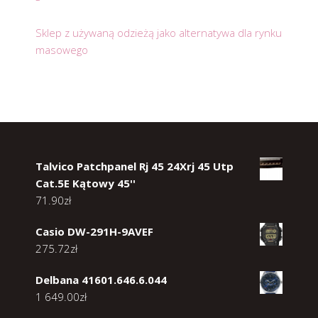
Sklep z używaną odzieżą jako alternatywa dla rynku
masowego
Talvico Patchpanel Rj 45 24Xrj 45 Utp
Cat.5E Kątowy 45''
71.90
zł
Casio DW-291H-9AVEF
275.72
zł
Delbana 41601.646.6.044
1 649.00
zł