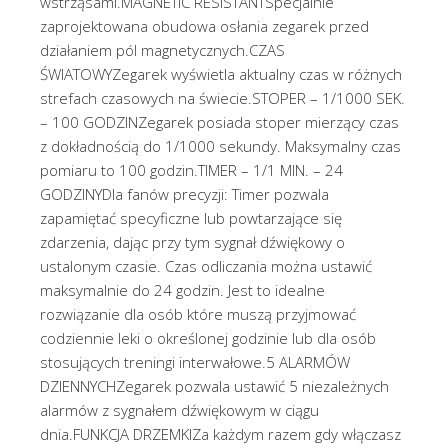
wstrząsami.MAGNETIC RESISTANTSpecjalnie
zaprojektowana obudowa osłania zegarek przed
działaniem pól magnetycznych.CZAS
ŚWIATOWYZegarek wyświetla aktualny czas w różnych
strefach czasowych na świecie.STOPER – 1/1000 SEK.
– 100 GODZINZegarek posiada stoper mierzący czas
z dokładnością do 1/1000 sekundy. Maksymalny czas
pomiaru to 100 godzin.TIMER – 1/1 MIN. – 24
GODZINYDla fanów precyzji: Timer pozwala
zapamiętać specyficzne lub powtarzające się
zdarzenia, dając przy tym sygnał dźwiękowy o
ustalonym czasie. Czas odliczania można ustawić
maksymalnie do 24 godzin. Jest to idealne
rozwiązanie dla osób które muszą przyjmować
codziennie leki o określonej godzinie lub dla osób
stosujących treningi interwałowe.5 ALARMÓW
DZIENNYCHZegarek pozwala ustawić 5 niezależnych
alarmów z sygnałem dźwiękowym w ciągu
dnia.FUNKCJA DRZEMKIZa każdym razem gdy włączasz