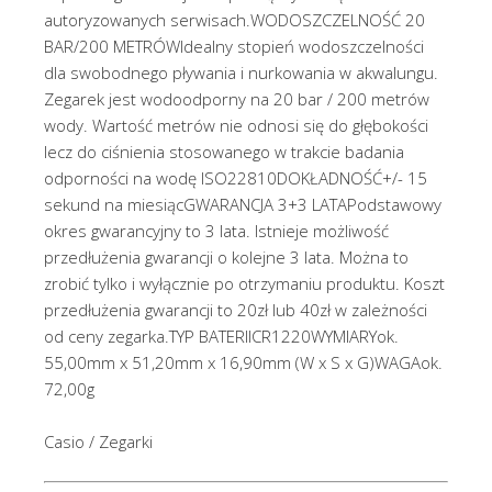
autoryzowanych serwisach.WODOSZCZELNOŚĆ 20
BAR/200 METRÓWIdealny stopień wodoszczelności
dla swobodnego pływania i nurkowania w akwalungu.
Zegarek jest wodoodporny na 20 bar / 200 metrów
wody. Wartość metrów nie odnosi się do głębokości
lecz do ciśnienia stosowanego w trakcie badania
odporności na wodę ISO22810DOKŁADNOŚĆ+/- 15
sekund na miesiącGWARANCJA 3+3 LATAPodstawowy
okres gwarancyjny to 3 lata. Istnieje możliwość
przedłużenia gwarancji o kolejne 3 lata. Można to
zrobić tylko i wyłącznie po otrzymaniu produktu. Koszt
przedłużenia gwarancji to 20zł lub 40zł w zależności
od ceny zegarka.TYP BATERIICR1220WYMIARYok.
55,00mm x 51,20mm x 16,90mm (W x S x G)WAGAok.
72,00g
Casio / Zegarki