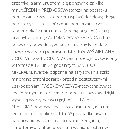
drzemkę, alarm uruchomi się ponownie za kilka
minut.ŚREDNIA PRĘDKOŚĆWystarczy na początku
odmierzania czasu stoperem wpisać docelową drogę
do przebycia. Po zakończeniu odmierzania czasu
stoper pokaże nam naszą średnią prędkość z jaką
przebyliśmy drogę.AUTOMATYCZNY KALENDARZRaz
ustawiony powoduje, że automatyczny kalendarz
zawsze wyświetli poprawną datę.TRYB WYŚWIETLANIA
GODZINY 12/24 GODZINNYCzas może być wyświetlany
w formacie 12 lub 24 godzinnym.SZKIEŁKO
MINERALNETwarde, odporne na zarysowania szkło
mineralne chroni zegarek przed nieestetycznymi
uszkodzeniami.PASEK ŻYWICZNYSyntetyczna żywica
jest idealnym materiałem do produkcji pasków dzięki
wysokiej wytrzymałości i giętkości.2 LATA –
1BATERIAPrzewidywalny czas działania zegarka na
jednej baterii to około 2 lata. W przypadku awarii
baterii w pierwszym roku po zakupie zegarka,
importer gwarantuje bezpłatną wymianę baterii w