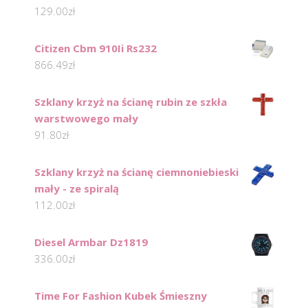
129.00
zł
Citizen Cbm 910Ii Rs232
866.49
zł
Szklany krzyż na ścianę rubin ze szkła
warstwowego mały
91.80
zł
Szklany krzyż na ścianę ciemnoniebieski
mały - ze spiralą
112.00
zł
Diesel Armbar Dz1819
336.00
zł
Time For Fashion Kubek Śmieszny