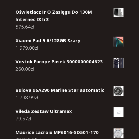
Oświetlacz Ir O Zasięgu Do 130M
Internec I8 Ir3
575.64
zł
Xiaomi Pad 5 6/128GB Szary
1 979.00
zł
Vostok Europe Pasek 3000000004623
260.00
zł
Bulova 96A290 Marine Star automatic
1 798.99
zł
Vileda Zestaw Ultramax
79.57
zł
Maurice Lacroix MP6016-SD501-170