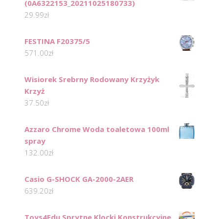
(0A6322153_20211025180733)
29.99
zł
FESTINA F20375/5
571.00
zł
Wisiorek Srebrny Rodowany Krzyżyk
Krzyż
37.50
zł
Azzaro Chrome Woda toaletowa 100ml
spray
132.00
zł
Casio G-SHOCK GA-2000-2AER
639.20
zł
Toys4Edu Sprytne Klocki Konstrukcyjne