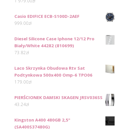
1 979.00
zł
Casio EDIFICE ECB-S100D-2AEF
999.00
zł
Diesel Silicone Case Iphone 12/12 Pro
Biały/White 44282 (810699)
73.82
zł
Laco Skrzynka Obudowa Rtv Sat
Podtynkowa 500x400 Omp-6 TPO06
179.00
zł
PIERŚCIONEK DAMSKI SKAGEN JRSV036SS
43.24
zł
Kingston A400 480GB 2,5"
(SA400S37480G)