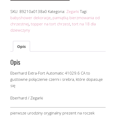
SKU:
89210a0138a0
Kategoria:
Zegarki
Tagi:
babyshower dekoracje
,
pamiątką bierzmowania od
chrzestnej
,
topper na tort chrzest
,
tort na 18 dla
dziewczyny
Opis
Opis
Eberhard Extra-Fort Automatic 41029.6 CA to
gustowne połączenie czerni i srebra, które dopasuje
się
Eberhard / Zegarki
pierwsze urodziny oryginalny prezent na roczek