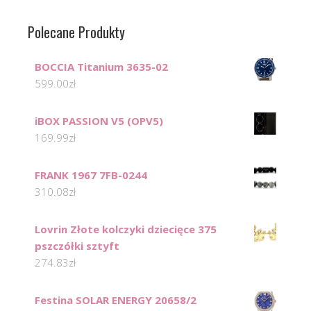
Polecane Produkty
BOCCIA Titanium 3635-02
599.00
zł
iBOX PASSION V5 (OPV5)
169.99
zł
FRANK 1967 7FB-0244
310.08
zł
Lovrin Złote kolczyki dziecięce 375
pszczółki sztyft
274.83
zł
Festina SOLAR ENERGY 20658/2