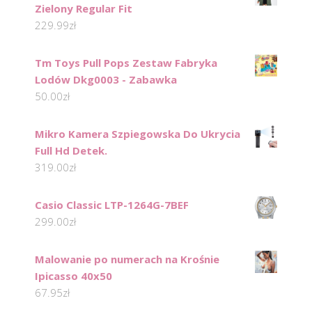
Zielony Regular Fit
229.99
zł
Tm Toys Pull Pops Zestaw Fabryka
Lodów Dkg0003 - Zabawka
50.00
zł
Mikro Kamera Szpiegowska Do Ukrycia
Full Hd Detek.
319.00
zł
Casio Classic LTP-1264G-7BEF
299.00
zł
Malowanie po numerach na Krośnie
Ipicasso 40x50
67.95
zł