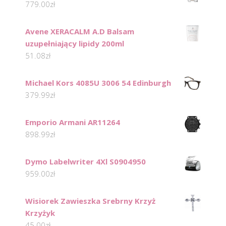
779.00
zł
Avene XERACALM A.D Balsam
uzupełniający lipidy 200ml
51.08
zł
Michael Kors 4085U 3006 54 Edinburgh
379.99
zł
Emporio Armani AR11264
898.99
zł
Dymo Labelwriter 4Xl S0904950
959.00
zł
Wisiorek Zawieszka Srebrny Krzyż
Krzyżyk
45.00
zł