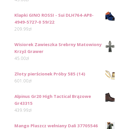
Klapki GINO ROSSI - Sui DLH764-AP8-
4949-5727-0 59/22
209.99
zł
Wisiorek Zawieszka Srebrny Matowiony
Krzyż Grawer
45.00
zł
Złoty pierścionek Próby 585 (14)
601.00
zł
Alpinus Gr20 High Tactical Brązowe
Gr43315
439.99
zł
Mango Płaszcz wełniany Dali 37705546