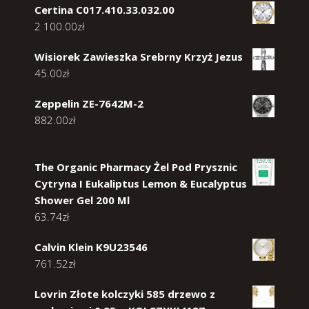
Certina C017.410.33.032.00
2 100.00
zł
Wisiorek Zawieszka Srebrny Krzyż Jezus
45.00
zł
Zeppelin ZE-7642M-2
882.00
zł
The Organic Pharmacy Żel Pod Prysznic
Cytryna I Eukaliptus Lemon & Eucalyptus
Shower Gel 200 Ml
63.74
zł
Calvin Klein K9U23546
761.52
zł
Lovrin Złote kolczyki 585 drzewo z