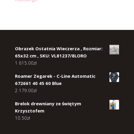
Obrazek Ostatnia Wieczerza , Rozmiar:
65x32 cm , SKU: VL81237/8LORO
1 615.00
zł
Roamer Zegarek - C-Line Automatic
672661 40 45 60 Blue
2 179.00
zł
Brelok drewniany ze świętym
Krzysztofem
10.50
zł