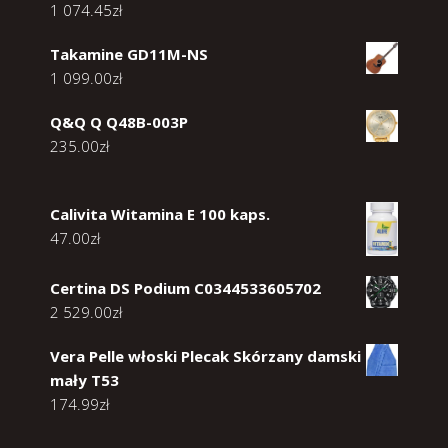
1 074.45
zł
Takamine GD11M-NS
1 099.00
zł
Q&Q Q Q48B-003P
235.00
zł
Calivita Witamina E 100 kaps.
47.00
zł
Certina DS Podium C0344533605702
2 529.00
zł
Vera Pelle włoski Plecak Skórzany damski
mały T53
174.99
zł