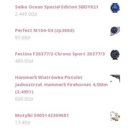
Seiko Ocean Special Edition SBDY021
2 449.00
zł
Perfect M104-04 (zp360d)
95.68
zł
Festina F20377/3 Chrono Sport 20377/3
489.00
zł
Hammerli Wiatrówka Pistolet
Jednostrzał. Hammerli Firehornet 4,5Mm
(2.4951)
699.00
zł
Motylki 5905143309681
13.49
zł