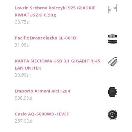
Lovrin Srebrne kolczyki 925 GŁADKIE
KWIATUSZKI 0,90g
60.75
zł
Pacific Bransoletka SL-001B
31.98
zł
KARTA SIECIOWA USB 3.1 GIGABIT RJ45
LAN UNITEK
38.90
zł
Emporio Armani AR11264
898.99
zł
Casio AQ-S800WD-1EVEF
287.00
zł