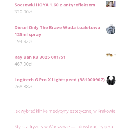
Soczewki HOYA 1.60 z antyrefleksem
320.00
zł
Diesel Only The Brave Woda toaletowa
125ml spray
194.82
zł
Ray Ban RB 3025 001/51
467.00
zł
Logitech G Pro X Lightspeed (981000907)
768.88
zł
Jak wybrać klinikę medycyny estetycznej w Krakowie
Stylista fryzury w Warszawie — jak wybrać fryzjera