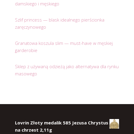
damskiego i męskiego
Szlif princess — blask idealnego pierścionka
zaręczynowego
Granatowa koszula slim — must-have w męskiej
garderobie
Sklep z używaną odzieżą jako alternatywa dla rynku
masowego
Lovrin Złoty medalik 585 Jezusa Chrystus
na chrzest 2,11g