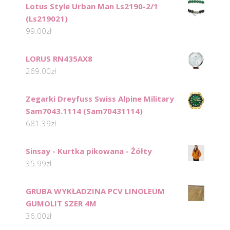
Lotus Style Urban Man Ls2190-2/1
(Ls219021)
99.00
zł
LORUS RN435AX8
269.00
zł
Zegarki Dreyfuss Swiss Alpine Military
Sam7043.1114 (Sam70431114)
681.39
zł
Sinsay - Kurtka pikowana - Żółty
35.99
zł
GRUBA WYKŁADZINA PCV LINOLEUM
GUMOLIT SZER 4M
36.00
zł