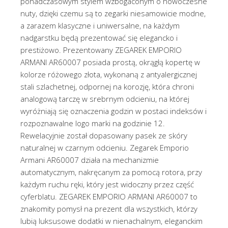
ponadczasowym stylem wzbogaconym o nowoczesne
nuty, dzięki czemu są to zegarki niesamowicie modne,
a zarazem klasyczne i uniwersalne, na każdym
nadgarstku będą prezentować się elegancko i
prestiżowo. Prezentowany ZEGAREK EMPORIO
ARMANI AR60007 posiada prostą, okrągłą kopertę w
kolorze różowego złota, wykonaną z antyalergicznej
stali szlachetnej, odpornej na korozję, która chroni
analogową tarczę w srebrnym odcieniu, na której
wyróżniają się oznaczenia godzin w postaci indeksów i
rozpoznawalne logo marki na godzinie 12.
Rewelacyjnie został dopasowany pasek ze skóry
naturalnej w czarnym odcieniu. Zegarek Emporio
Armani AR60007 działa na mechanizmie
automatycznym, nakręcanym za pomocą rotora, przy
każdym ruchu ręki, który jest widoczny przez część
cyferblatu. ZEGAREK EMPORIO ARMANI AR60007 to
znakomity pomysł na prezent dla wszystkich, którzy
lubią luksusowe dodatki w nienachalnym, eleganckim