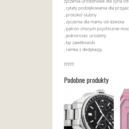
życzenia urodzinowe dla syna o
, cytaty podziękowania dla przyjac
, protokol slubny
, zyczenia dla mamy od dziecka
, patron chorych psychicznie mod
, jednorozec urodziny
, bp zawitkowski
, ramka z dedykacją
yyyyy
Podobne produkty