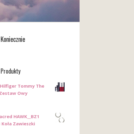
Koniecznie
 Produkty
ilfiger Tommy The
 Zestaw Owy
Sacred HAWK__BZ1
i Koła Zawieszki