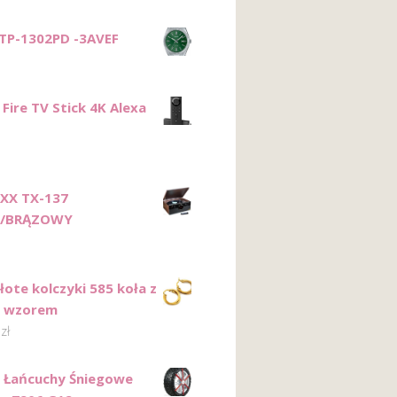
TP-1302PD -3AVEF
Fire TV Stick 4K Alexa
XX TX-137
Y/BRĄZOWY
łote kolczyki 585 koła z
m wzorem
6
zł
n Łańcuchy Śniegowe