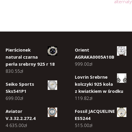
alternat
Pierścionek
Orient
natural czarna
AGRAKA0005A10B
perła srebrny 925 r 18
999.00
zł
830.55
zł
Lovrin Srebrne
Seiko Sports
kolczyki 925 koła
Sks541P1
z kwiatkiem w środku
699.00
zł
119.82
zł
Aviator
Fossil JACQUELINE
V.3.32.2.272.4
ES5244
4 635.00
zł
515.00
zł