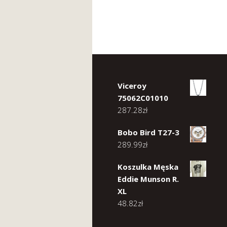
Viceroy
75062C01010
287.28
zł
Bobo Bird T27-3
289.99
zł
Koszulka Męska
Eddie Munson R.
XL
48.82
zł