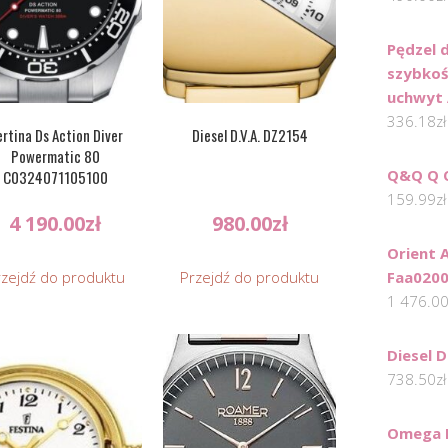
Pędzel 
szybkoś
uchwyt 
336.18
zł
rtina Ds Action Diver
Diesel D.V.A. DZ2154
Powermatic 80
Q&Q Q 
C0324071105100
159.99
zł
4 190.00
zł
980.00
zł
Orient 
rzejdź do produktu
Przejdź do produktu
Faa020
1 476.0
Diesel 
738.50
zł
Omega F