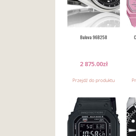
Bulova 96B258
C
2 875.00
zł
Przejdź do produktu
P