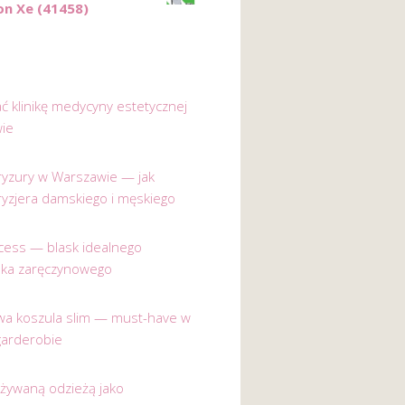
on Xe (41458)
ać klinikę medycyny estetycznej
ie
 fryzury w Warszawie — jak
ryzjera damskiego i męskiego
incess — blask idealnego
nka zaręczynowego
a koszula slim — must-have w
garderobie
używaną odzieżą jako