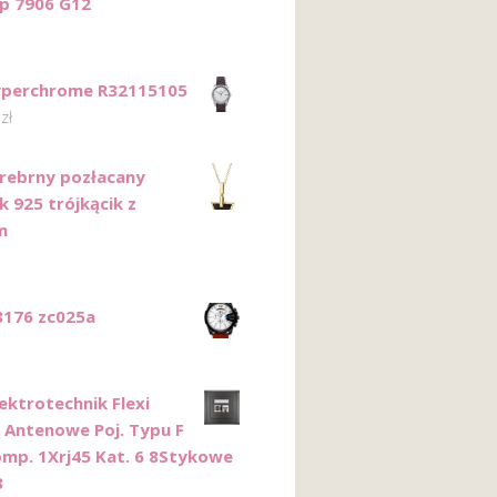
ip 7906 G12
yperchrome R32115105
0
zł
Srebrny pozłacany
k 925 trójkącik z
m
8176 zc025a
lektrotechnik Flexi
 Antenowe Poj. Typu F
omp. 1Xrj45 Kat. 6 8Stykowe
3