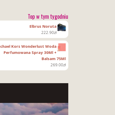
Top w tym tygodniu
Elbrus Noruta
222.90
zł
chael Kors Wonderlust Woda
Perfumowana Spray 30Ml +
Balsam 75Ml
269.00
zł