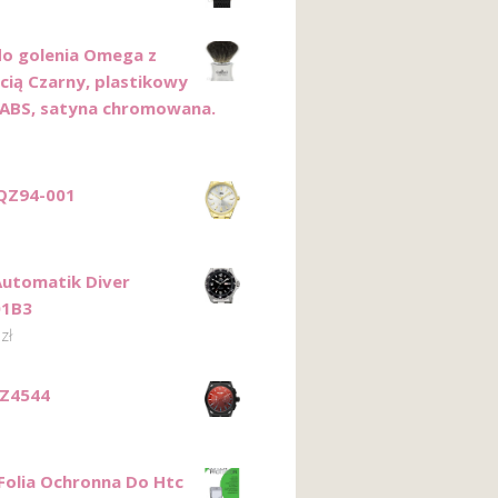
do golenia Omega z
cią Czarny, plastikowy
ABS, satyna chromowana.
QZ94-001
Automatik Diver
01B3
0
zł
DZ4544
olia Ochronna Do Htc