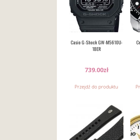
Casio G-Shock GW-M5610U-
Ce
1BER
739.00
zł
Przejdź do produktu
P