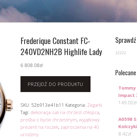
Frederique Constant FC-
Sprawdź 
240VD2NH2B Highlife Lady
zzzzz
6 808.08
zł
Polecane
PRZEJDŹ DO PRODUKTU
Tommy H
Impact
149.00
zł
SKU:
52b913e41b11
Kategoria:
Zegarki
Tagi:
dekoracja sali na chrzest chłopca
,
A0598 
prośba o bycie chrzestnym
,
wyjątkowy
Kolczyk
prezent na roczek
,
zaproszenia na 40
8.42
zł
urodziny