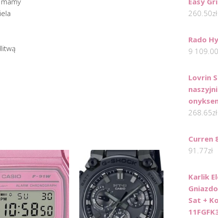
d mamy
Easy Gr
iela
260.50
zł
Rado H
litwą
9 109.0
Lovrin 
naszyjni
onykse
268.65
zł
Curren 
91.77
zł
Karlik E
Gniazdo
Sat + K
11FGFK