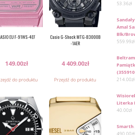
53.36
zł
Sandały
Amal Sa
Blk/Bro
ASIO EU F-91WS-4EF
Casio G-Shock MTG-B3000B
559.99
zł
-1AER
Beltram
149.00
zł
4 409.00
zł
Pamiątk
(355910
214.00
zł
rzejdź do produktu
Przejdź do produktu
Wisiore
Literka
40.00
zł
Smarth 
490.00
zł