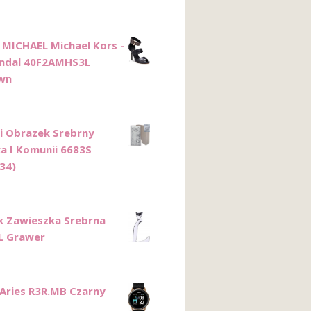
 MICHAEL Michael Kors -
ndal 40F2AMHS3L
wn
i Obrazek Srebrny
a I Komunii 6683S
34)
k Zawieszka Srebrna
 L Grawer
Aries R3R.MB Czarny