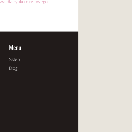
ywa dla rynku masowego
Menu
Sklep
Blog