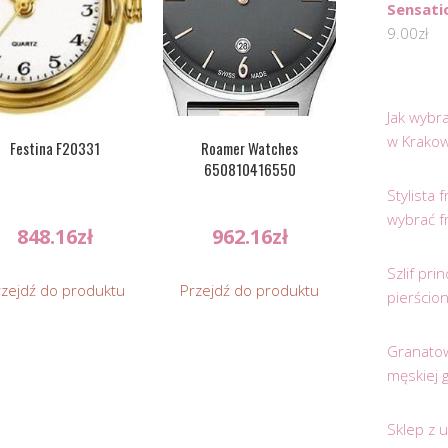
Sensati
9.00
zł
Jak wybr
w Krakow
Festina F20331
Roamer Watches
650810416550
Stylista
wybrać f
848.16
zł
962.16
zł
Szlif pr
rzejdź do produktu
Przejdź do produktu
pierścio
Granatow
męskiej 
Sklep z 