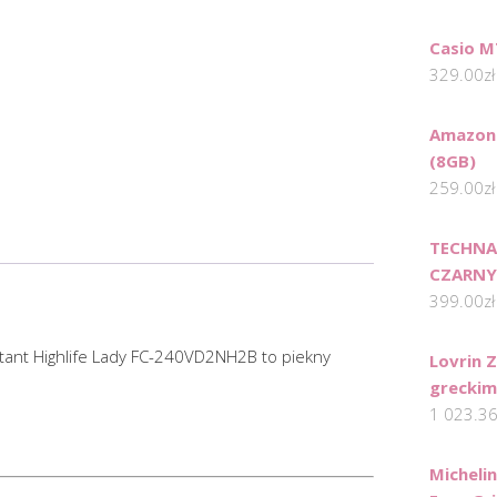
Casio M
329.00
zł
Amazon 
(8GB)
259.00
zł
TECHNA
CZARN
399.00
zł
ant Highlife Lady FC-240VD2NH2B to piekny
Lovrin Z
grecki
1 023.3
Micheli