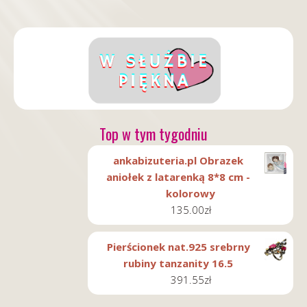
Top w tym tygodniu
ankabizuteria.pl Obrazek
aniołek z latarenką 8*8 cm -
kolorowy
135.00
zł
Pierścionek nat.925 srebrny
rubiny tanzanity 16.5
391.55
zł