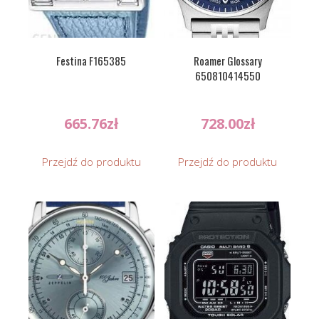
Festina F165385
Roamer Glossary
650810414550
665.76
zł
728.00
zł
Przejdź do produktu
Przejdź do produktu