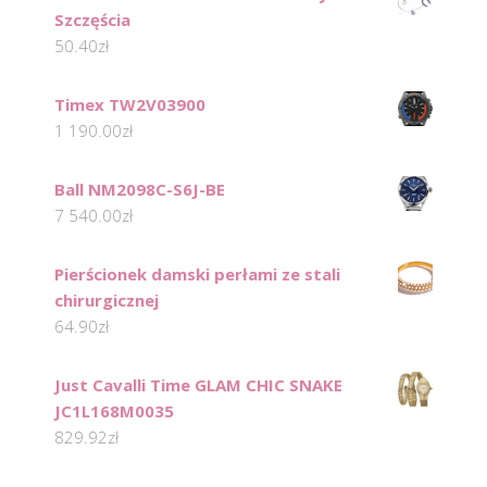
Szczęścia
50.40
zł
Timex TW2V03900
1 190.00
zł
Ball NM2098C-S6J-BE
7 540.00
zł
Pierścionek damski perłami ze stali
chirurgicznej
64.90
zł
Just Cavalli Time GLAM CHIC SNAKE
JC1L168M0035
829.92
zł