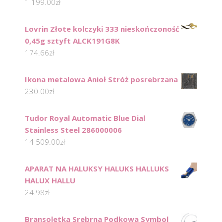
1 199.00
zł
Lovrin Złote kolczyki 333 nieskończoność
0,45g sztyft ALCK191G8K
174.66
zł
Ikona metalowa Anioł Stróż posrebrzana
230.00
zł
Tudor Royal Automatic Blue Dial
Stainless Steel 286000006
14 509.00
zł
APARAT NA HALUKSY HALUKS HALLUKS
HALUX HALLU
24.98
zł
Bransoletka Srebrna Podkowa Symbol