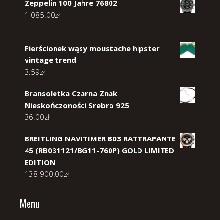
Zeppelin 100 Jahre 76802
1 085.00
zł
Pierścionek wąsy moustache hipster
vintage trend
3.59
zł
Bransoletka Czarna Znak
Nieskończoności Srebro 925
36.00
zł
BREITLING NAVITIMER B03 RATTRAPANTE
45 (RB031121/BG11-760P) GOLD LIMITED
EDITION
138 900.00
zł
Menu