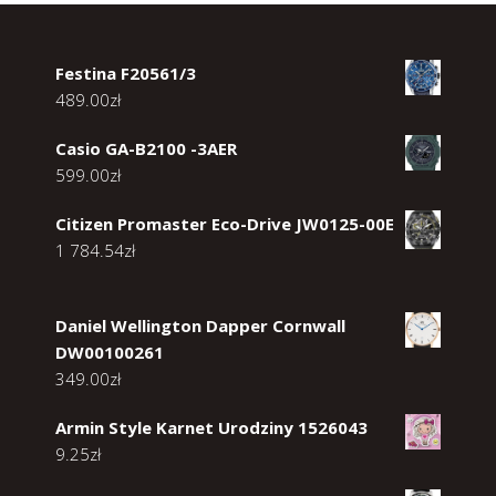
Festina F20561/3
489.00
zł
Casio GA-B2100 -3AER
599.00
zł
Citizen Promaster Eco-Drive JW0125-00E
1 784.54
zł
Daniel Wellington Dapper Cornwall
DW00100261
349.00
zł
Armin Style Karnet Urodziny 1526043
9.25
zł