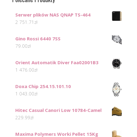
Serwer plików NAS QNAP TS-464
2 751.71
zł
Gino Rossi 6440 7SS
79.00
zł
Orient Automatik Diver Faa02001B3
1 476.00
zł
Doxa Chip 254.15.101.10
1 043.00
zł
Hitec Casual Canori Low 10784-Camel
229.99
zł
Maxima Polymers Worki Pellet 15Kg