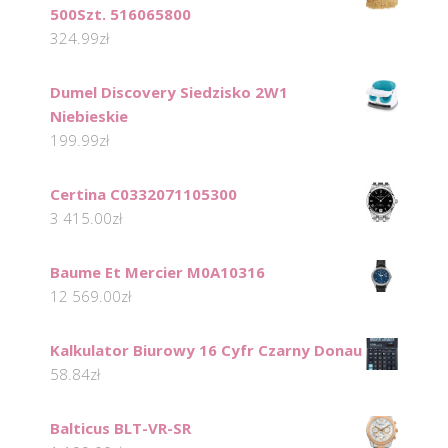
500Szt. 516065800
324.99
zł
Dumel Discovery Siedzisko 2W1
Niebieskie
199.99
zł
Certina C0332071105300
3 415.00
zł
Baume Et Mercier M0A10316
12 569.00
zł
Kalkulator Biurowy 16 Cyfr Czarny Donau
58.84
zł
Balticus BLT-VR-SR