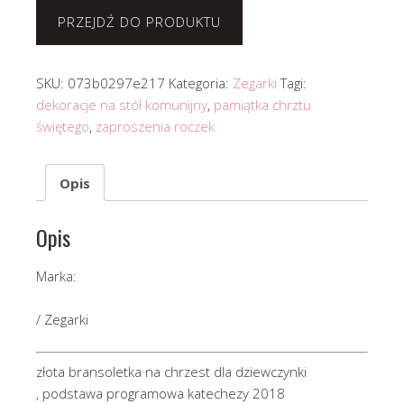
PRZEJDŹ DO PRODUKTU
SKU:
073b0297e217
Kategoria:
Zegarki
Tagi:
dekoracje na stół komunijny
,
pamiątka chrztu
świętego
,
zaproszenia roczek
Opis
Opis
Marka:
/ Zegarki
złota bransoletka na chrzest dla dziewczynki
, podstawa programowa katechezy 2018