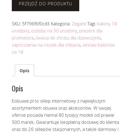
PRZEJDŹ DO PRODUKTU
SKU:
5f796f6f0cd3
Kategoria:
Zegarki
Tagi:
balony 18
urodziny
,
ozdoby na 30 urodziny
,
prezent dla
promotora
,
świeca do chrztu dla dziewczynki
,
zaproszenia na roczek dla chłopca
,
zestaw balonów
na 18
Opis
Opis
Eobuwie.pl to sklep internetowy z największym
asortymentem obuwia oraz akcesoriów. W swojej
ofercie posiada niemal 80 tysięcy modeli od prawie
500 marek. Gwarantuje bezpłatną dostawę do klienta
oraz do 26 sklepów stacjonarnych, a także darmowy i