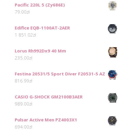
Pacific 220L 5 (Zy686E)
79.00
zł
Edifice EQB-1100AT-2AER
1 851.02
zł
Lorus Rh992Dx9 40 Mm
235.00
zł
Festina 20531/5 Sport Diver F20531-5 AZ
816.99
zł
CASIO G-SHOCK GM2100B3AER
989.00
zł
Pulsar Active Men PZ4003X1
694.00
zł