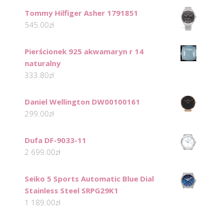
Tommy Hilfiger Asher 1791851
545.00
zł
Pierścionek 925 akwamaryn r 14
naturalny
333.80
zł
Daniel Wellington DW00100161
299.00
zł
Dufa DF-9033-11
2 699.00
zł
Seiko 5 Sports Automatic Blue Dial
Stainless Steel SRPG29K1
1 189.00
zł