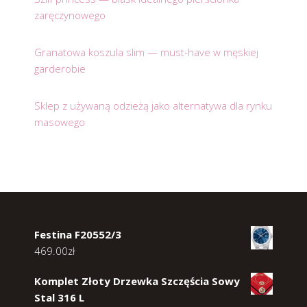
zaręczynowego
Granatowa koszula slim — must-have w męskiej
garderobie
Sklep z używaną odzieżą jako alternatywa dla rynku
masowego
Festina F20552/3
469.00
zł
Komplet Złoty Drzewka Szczęścia Sowy
Stal 316 L