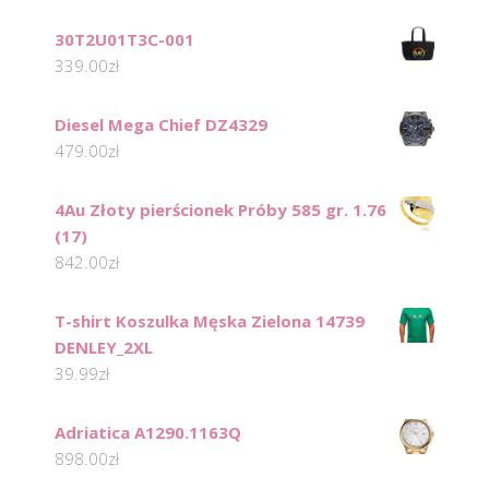
30T2U01T3C-001
339.00
zł
Diesel Mega Chief DZ4329
479.00
zł
4Au Złoty pierścionek Próby 585 gr. 1.76
(17)
842.00
zł
T-shirt Koszulka Męska Zielona 14739
DENLEY_2XL
39.99
zł
Adriatica A1290.1163Q
898.00
zł