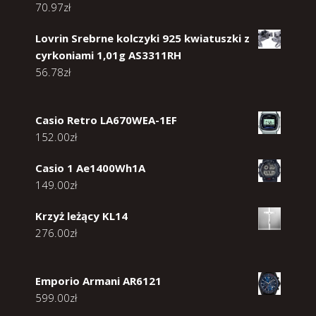
70.97
zł
Lovrin Srebrne kolczyki 925 kwiatuszki z
cyrkoniami 1,01g AS3311RH
56.78
zł
Casio Retro LA670WEA-1EF
152.00
zł
Casio 1 Ae1400Wh1A
149.00
zł
Krzyż leżący KL14
276.00
zł
Emporio Armani AR6121
599.00
zł