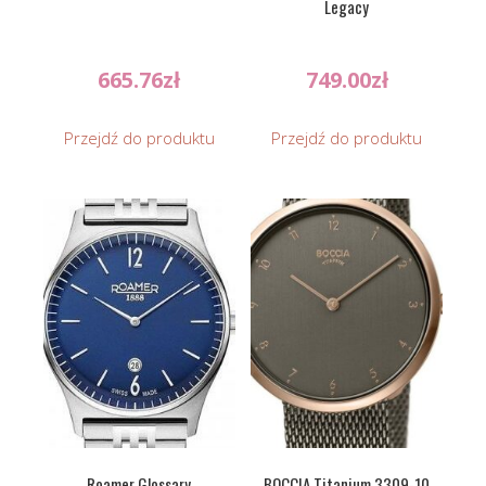
Legacy
665.76
zł
749.00
zł
Przejdź do produktu
Przejdź do produktu
Roamer Glossary
BOCCIA Titanium 3309-10