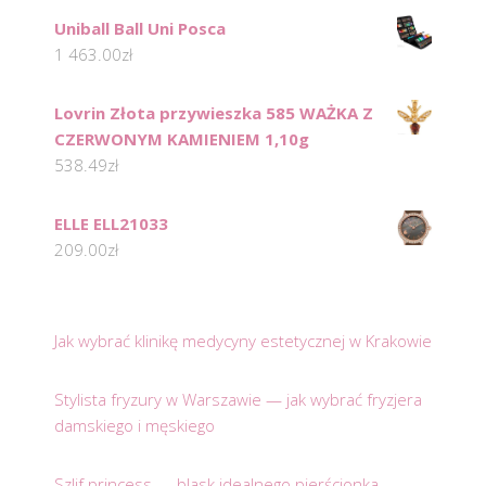
Uniball Ball Uni Posca
1 463.00
zł
Lovrin Złota przywieszka 585 WAŻKA Z
CZERWONYM KAMIENIEM 1,10g
538.49
zł
ELLE ELL21033
209.00
zł
Jak wybrać klinikę medycyny estetycznej w Krakowie
Stylista fryzury w Warszawie — jak wybrać fryzjera
damskiego i męskiego
Szlif princess — blask idealnego pierścionka