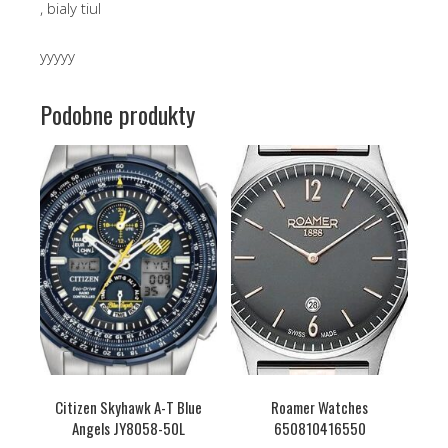
, bialy tiul
yyyyy
Podobne produkty
Citizen Skyhawk A-T Blue
Roamer Watches
Angels JY8058-50L
650810416550