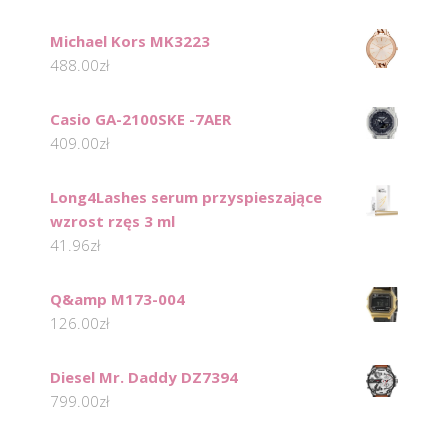
Michael Kors MK3223
488.00
zł
Casio GA-2100SKE -7AER
409.00
zł
Long4Lashes serum przyspieszające
wzrost rzęs 3 ml
41.96
zł
Q&amp M173-004
126.00
zł
Diesel Mr. Daddy DZ7394
799.00
zł