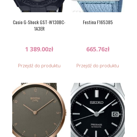
Casio G-Shock GST-W130BC-
Festina F165385
1A3ER
1 389.00
zł
665.76
zł
Przejdź do produktu
Przejdź do produktu