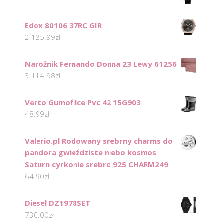
Edox 80106 37RC GIR
2 125.99
zł
Narożnik Fernando Donna 23 Lewy 61256
3 114.98
zł
Verto Gumofilce Pvc 42 15G903
48.99
zł
Valerio.pl Rodowany srebrny charms do
pandora gwieździste niebo kosmos
Saturn cyrkonie srebro 925 CHARM249
64.90
zł
Diesel DZ1978SET
730.00
zł