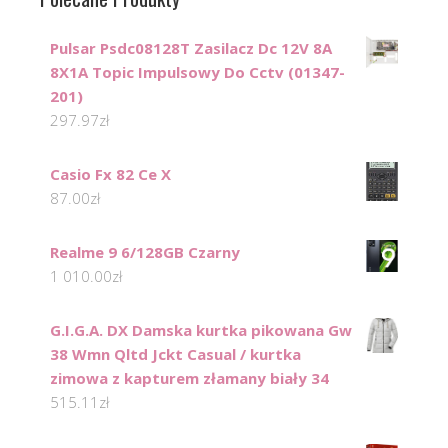
Pulsar Psdc08128T Zasilacz Dc 12V 8A
8X1A Topic Impulsowy Do Cctv (01347-
201)
297.97
zł
Casio Fx 82 Ce X
87.00
zł
Realme 9 6/128GB Czarny
1 010.00
zł
G.I.G.A. DX Damska kurtka pikowana Gw
38 Wmn Qltd Jckt Casual / kurtka
zimowa z kapturem złamany biały 34
515.11
zł