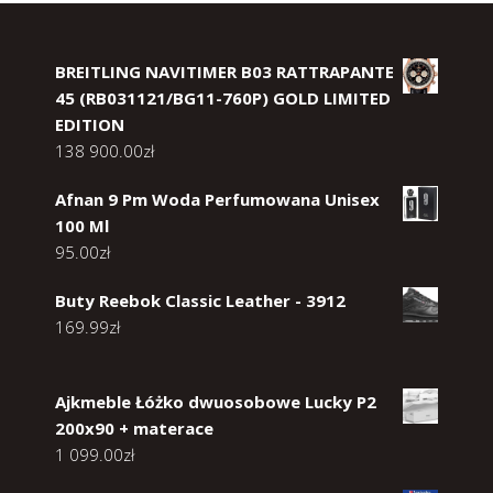
BREITLING NAVITIMER B03 RATTRAPANTE
45 (RB031121/BG11-760P) GOLD LIMITED
EDITION
138 900.00
zł
Afnan 9 Pm Woda Perfumowana Unisex
100 Ml
95.00
zł
Buty Reebok Classic Leather - 3912
169.99
zł
Ajkmeble Łóżko dwuosobowe Lucky P2
200x90 + materace
1 099.00
zł