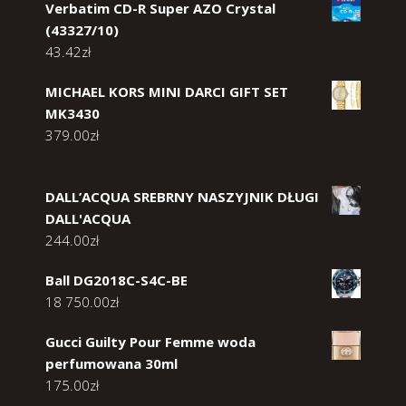
Verbatim CD-R Super AZO Crystal
(43327/10)
43.42
zł
MICHAEL KORS MINI DARCI GIFT SET
MK3430
379.00
zł
DALL’ACQUA SREBRNY NASZYJNIK DŁUGI
DALL'ACQUA
244.00
zł
Ball DG2018C-S4C-BE
18 750.00
zł
Gucci Guilty Pour Femme woda
perfumowana 30ml
175.00
zł