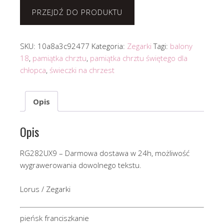
PRZEJDŹ DO PRODUKTU
SKU:
10a8a3c92477
Kategoria:
Zegarki
Tagi:
balony
18
,
pamiątka chrztu
,
pamiątka chrztu świętego dla
chłopca
,
świeczki na chrzest
Opis
Opis
RG282UX9 – Darmowa dostawa w 24h, możliwość
wygrawerowania dowolnego tekstu.
Lorus / Zegarki
pieńsk franciszkanie