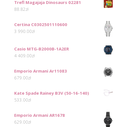
Trefl Magajaja Dinosaurs 02281
88.82
zł
Certina C0302501110600
3 990.00
zł
Casio MTG-B2000B-1A2ER
4 409.00
zł
Emporio Armani Ar11083
679.00
zł
Kate Spade Rainey B3V (50-16-140)
533.00
zł
Emporio Armani AR1678
629.00
zł