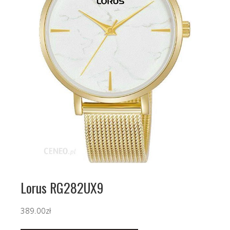
Lorus RG282UX9
389.00
zł