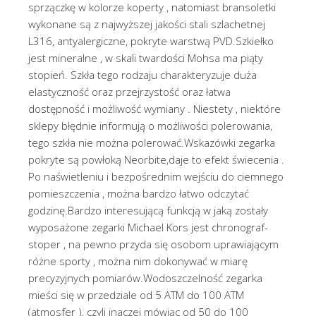
sprzączkę w kolorze koperty , natomiast bransoletki
wykonane są z najwyższej jakości stali szlachetnej
L316, antyalergiczne, pokryte warstwą PVD.Szkiełko
jest mineralne , w skali twardości Mohsa ma piąty
stopień. Szkła tego rodzaju charakteryzuje duża
elastyczność oraz przejrzystość oraz łatwa
dostępność i możliwość wymiany . Niestety , niektóre
sklepy błędnie informują o możliwości polerowania,
tego szkła nie można polerować.Wskazówki zegarka
pokryte są powłoką Neorbite,daje to efekt świecenia .
Po naświetleniu i bezpośrednim wejściu do ciemnego
pomieszczenia , można bardzo łatwo odczytać
godzinę.Bardzo interesującą funkcją w jaką zostały
wyposażone zegarki Michael Kors jest chronograf-
stoper , na pewno przyda się osobom uprawiającym
różne sporty , można nim dokonywać w miarę
precyzyjnych pomiarów.Wodoszczelność zegarka
mieści się w przedziale od 5 ATM do 100 ATM
(atmosfer ), czyli inaczej mówiąc od 50 do 100