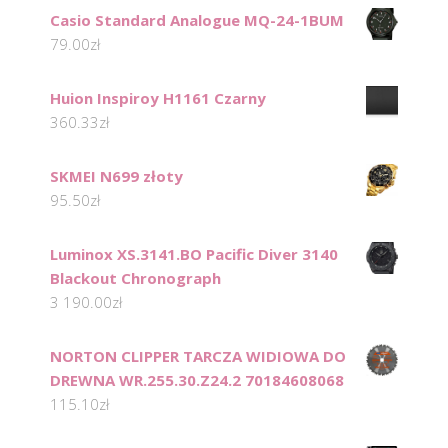
Casio Standard Analogue MQ-24-1BUM
79.00
zł
Huion Inspiroy H1161 Czarny
360.33
zł
SKMEI N699 złoty
95.50
zł
Luminox XS.3141.BO Pacific Diver 3140
Blackout Chronograph
3 190.00
zł
NORTON CLIPPER TARCZA WIDIOWA DO
DREWNA WR.255.30.Z24.2 70184608068
115.10
zł