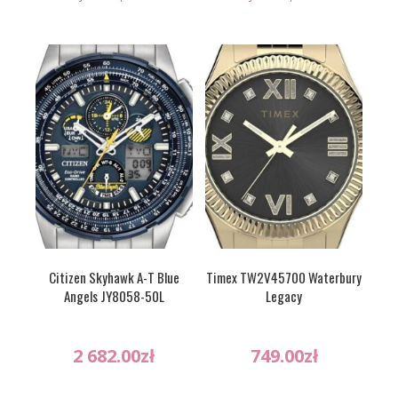
Citizen Skyhawk A-T Blue
Timex TW2V45700 Waterbury
Angels JY8058-50L
Legacy
2 682.00
zł
749.00
zł