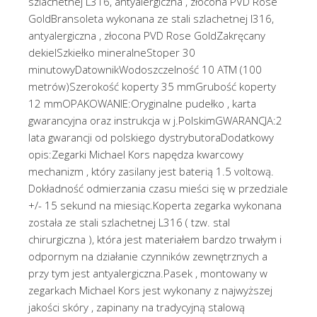
szlachetnej L316, antyalergiczna , złocona PVD Rose
GoldBransoleta wykonana ze stali szlachetnej l316,
antyalergiczna , złocona PVD Rose GoldZakręcany
dekielSzkiełko mineralneStoper 30
minutowyDatownikWodoszczelność 10 ATM (100
metrów)Szerokość koperty 35 mmGrubość koperty
12 mmOPAKOWANIE:Oryginalne pudełko , karta
gwarancyjna oraz instrukcja w j.PolskimGWARANCJA:2
lata gwarancji od polskiego dystrybutoraDodatkowy
opis:Zegarki Michael Kors napędza kwarcowy
mechanizm , który zasilany jest baterią 1.5 voltową.
Dokładność odmierzania czasu mieści się w przedziale
+/- 15 sekund na miesiąc.Koperta zegarka wykonana
została ze stali szlachetnej L316 ( tzw. stal
chirurgiczna ), która jest materiałem bardzo trwałym i
odpornym na działanie czynników zewnętrznych a
przy tym jest antyalergiczna.Pasek , montowany w
zegarkach Michael Kors jest wykonany z najwyższej
jakości skóry , zapinany na tradycyjną stalową