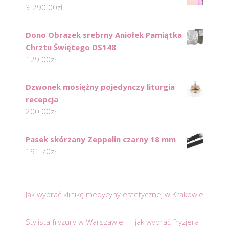
3 290.00
zł
Dono Obrazek srebrny Aniołek Pamiątka
Chrztu Świętego DS148
129.00
zł
Dzwonek mosiężny pojedynczy liturgia
recepcja
200.00
zł
Pasek skórzany Zeppelin czarny 18 mm
191.70
zł
Jak wybrać klinikę medycyny estetycznej w Krakowie
Stylista fryzury w Warszawie — jak wybrać fryzjera