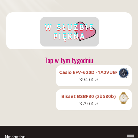
Top w tym tygodniu
Casio EFV-620D -1A2VUEF
394.00
zł
Bisset BSBF30 (zb580b)
379.00
zł