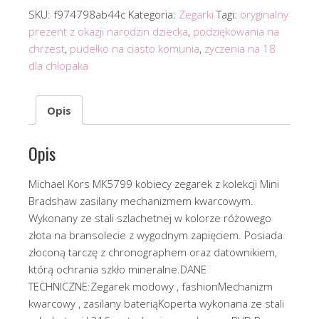
SKU:
f974798ab44c
Kategoria:
Zegarki
Tagi:
oryginalny
prezent z okazji narodzin dziecka
,
podziękowania na
chrzest
,
pudełko na ciasto komunia
,
zyczenia na 18
dla chłopaka
Opis
Opis
Michael Kors MK5799 kobiecy zegarek z kolekcji Mini
Bradshaw zasilany mechanizmem kwarcowym.
Wykonany ze stali szlachetnej w kolorze różowego
złota na bransolecie z wygodnym zapięciem. Posiada
złoconą tarczę z chronographem oraz datownikiem,
którą ochrania szkło mineralne.DANE
TECHNICZNE:Zegarek modowy , fashionMechanizm
kwarcowy , zasilany bateriąKoperta wykonana ze stali