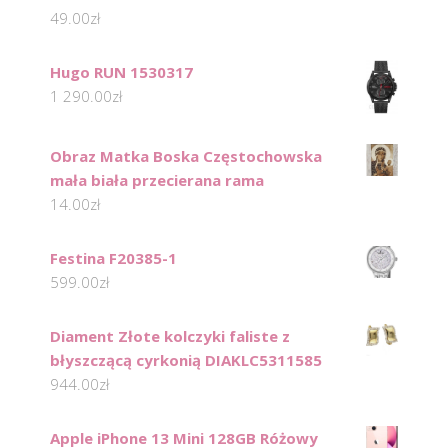
49.00
zł
Hugo RUN 1530317
1 290.00
zł
Obraz Matka Boska Częstochowska
mała biała przecierana rama
14.00
zł
Festina F20385-1
599.00
zł
Diament Złote kolczyki faliste z
błyszczącą cyrkonią DIAKLC5311585
944.00
zł
Apple iPhone 13 Mini 128GB Różowy