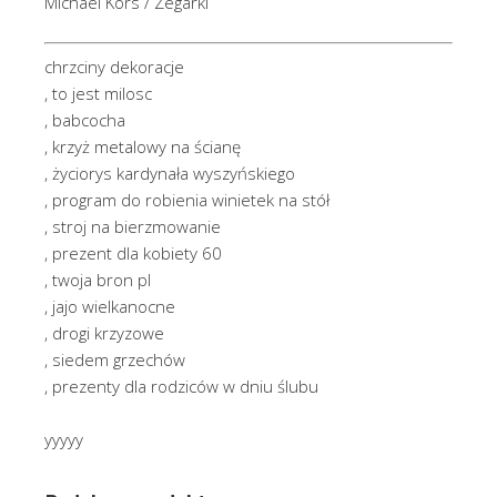
Michael Kors / Zegarki
chrzciny dekoracje
, to jest milosc
, babcocha
, krzyż metalowy na ścianę
, życiorys kardynała wyszyńskiego
, program do robienia winietek na stół
, stroj na bierzmowanie
, prezent dla kobiety 60
, twoja bron pl
, jajo wielkanocne
, drogi krzyzowe
, siedem grzechów
, prezenty dla rodziców w dniu ślubu
yyyyy