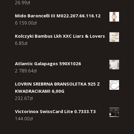
26.99
zł
Mido Baroncelli III M022.207.66.116.12
6 159.00
zł
Kolczyki Bambus Lkh XXC Liars & Lovers
6.85
zł
Atlantic Galapagos 590X1026
2 789.64
zł
LOVRIN SREBRNA BRANSOLETKA 925 Z
KWADRACIKAMI 6,00G
232.67
zł
Victorinox SwissCard Lite 0.7333.T3
144.00
zł