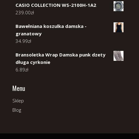
CASIO COLLECTION WS-2100H-1A2
239.00
zł
Bawełniana koszulka damska -
granatowy
34.99
zł
Bransoletka Wrap Damska punk dzety
długa cyrkonie
6.89
zł
Menu
Sklep
Blog