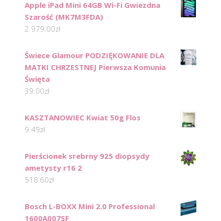
Apple iPad Mini 64GB Wi-Fi Gwiezdna
Szarość (MK7M3FDA)
2 979.00
zł
Świece Glamour PODZIĘKOWANIE DLA
MATKI CHRZESTNEJ Pierwsza Komunia
Święta
39.00
zł
KASZTANOWIEC Kwiat 50g Flos
9.49
zł
Pierścionek srebrny 925 diopsydy
ametysty r16 2
518.60
zł
Bosch L-BOXX Mini 2.0 Professional
1600A007SF