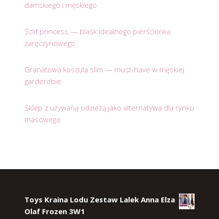
damskiego i męskiego
Szlif princess — blask idealnego pierścionka
zaręczynowego
Granatowa koszula slim — must-have w męskiej
garderobie
Sklep z używaną odzieżą jako alternatywa dla rynku
masowego
Toys Kraina Lodu Zestaw Lalek Anna Elza
Olaf Frozen 3W1