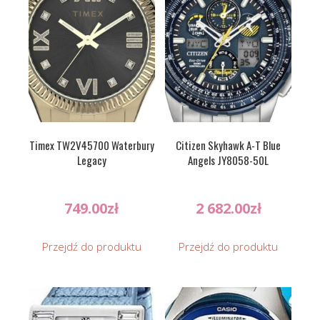
Timex TW2V45700 Waterbury
Citizen Skyhawk A-T Blue
Legacy
Angels JY8058-50L
749.00
zł
2 682.00
zł
Przejdź do produktu
Przejdź do produktu