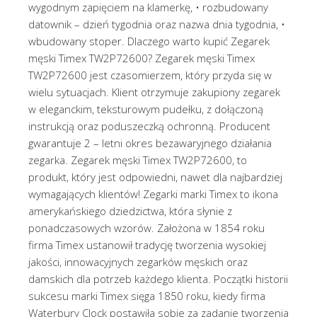
wygodnym zapięciem na klamerkę, • rozbudowany
datownik – dzień tygodnia oraz nazwa dnia tygodnia, •
wbudowany stoper. Dlaczego warto kupić Zegarek
męski Timex TW2P72600? Zegarek męski Timex
TW2P72600 jest czasomierzem, który przyda się w
wielu sytuacjach. Klient otrzymuje zakupiony zegarek
w eleganckim, teksturowym pudełku, z dołączoną
instrukcją oraz poduszeczką ochronną. Producent
gwarantuje 2 – letni okres bezawaryjnego działania
zegarka. Zegarek męski Timex TW2P72600, to
produkt, który jest odpowiedni, nawet dla najbardziej
wymagających klientów! Zegarki marki Timex to ikona
amerykańskiego dziedzictwa, która słynie z
ponadczasowych wzorów. Założona w 1854 roku
firma Timex ustanowił tradycję tworzenia wysokiej
jakości, innowacyjnych zegarków męskich oraz
damskich dla potrzeb każdego klienta. Początki historii
sukcesu marki Timex sięga 1850 roku, kiedy firma
Waterbury Clock postawiła sobie za zadanie tworzenia