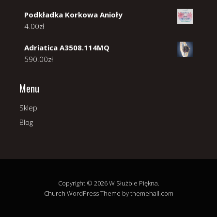
Podkładka Korkowa Anioły
4.00
zł
Adriatica A3508.114MQ
590.00
zł
Menu
Sklep
Blog
Copyright © 2026 W Służbie Piękna.
Church
WordPress Theme by themehall.com