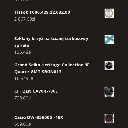
Tissot T006.428.22.032.00
2 867.00
zł
Szklany krzyż na ścianę turkusowy -
spirala
126.48
zł
Grand Seiko Heritage Collection 9F
Quartz GMT SBGN013
16 849.00
zł
CITIZEN CA7047-86E
798.00
zł
Casio DW-B5600G -1ER
669.00
zł