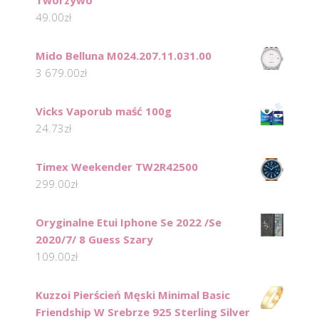
Tworzywo
49.00
zł
Mido Belluna M024.207.11.031.00
3 679.00
zł
Vicks Vaporub maść 100g
24.73
zł
Timex Weekender TW2R42500
299.00
zł
Oryginalne Etui Iphone Se 2022 /Se
2020/7/ 8 Guess Szary
109.00
zł
Kuzzoi Pierścień Męski Minimal Basic
Friendship W Srebrze 925 Sterling Silver