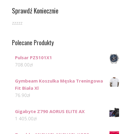
Sprawdź Koniecznie
zzzzz
Polecane Produkty
Pulsar PZ5101X1
708.00
zł
Gymbeam Koszulka Męska Treningowa
Fit Biała Xl
76.90
zł
Gigabyte Z790 AORUS ELITE AX
1 405.00
zł