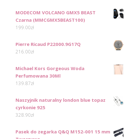
MODECOM VOLCANO GMX5 BEAST
Czarna (MMCGMX5BEAST100)
199.00
zł
Pierre Ricaud P22000.9G17Q
216.00
zł
Michael Kors Gorgeous Woda
Perfumowana 30Ml
139.87
zł
Naszyjnik naturalny london blue topaz
cyrkonie 925
328.90
zł
Pasek do zegarka Q&Q M152-001 15 mm