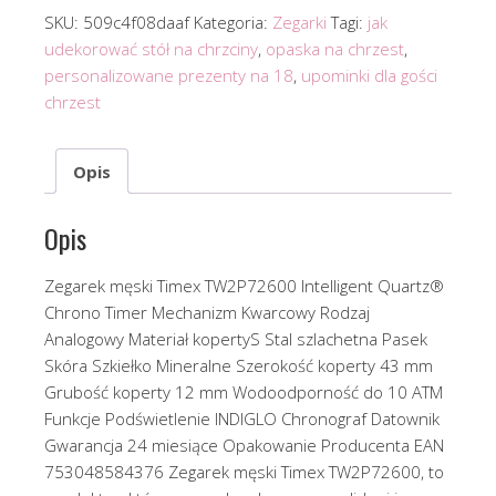
SKU:
509c4f08daaf
Kategoria:
Zegarki
Tagi:
jak
udekorować stół na chrzciny
,
opaska na chrzest
,
personalizowane prezenty na 18
,
upominki dla gości
chrzest
Opis
Opis
Zegarek męski Timex TW2P72600 Intelligent Quartz®
Chrono Timer Mechanizm Kwarcowy Rodzaj
Analogowy Materiał kopertyS Stal szlachetna Pasek
Skóra Szkiełko Mineralne Szerokość koperty 43 mm
Grubość koperty 12 mm Wodoodporność do 10 ATM
Funkcje Podświetlenie INDIGLO Chronograf Datownik
Gwarancja 24 miesiące Opakowanie Producenta EAN
753048584376 Zegarek męski Timex TW2P72600, to