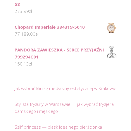
58
273.99
zł
Chopard Imperiale 384319-5010
77 189.00
zł
PANDORA ZAWIESZKA - SERCE PRZYJAŹNI
799294C01
150.13
zł
Jak wybrać klinikę medycyny estetycznej w Krakowie
Stylista fryzury w Warszawie — jak wybrać fryzjera
damskiego i męskiego
Szlif princess — blask idealnego pierścionka