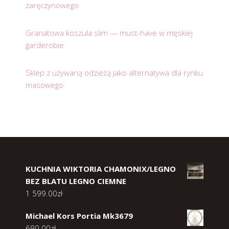
zaręczynowego
Granatowa koszula slim — must-have w męskiej
garderobie
Sklep z używaną odzieżą jako alternatywa dla rynku
masowego
KUCHNIA WIKTORIA CHAMONIX/LEGNO
BEZ BLATU LEGNO CIEMNE
1 599.00
zł
Michael Kors Portia Mk3679
690.00
zł