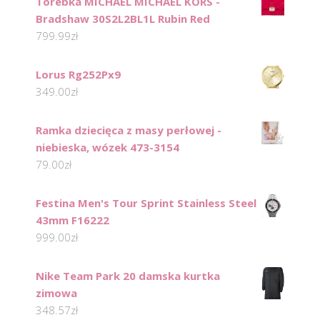
Torebka MICHAEL MICHAEL KORS -
Bradshaw 30S2L2BL1L Rubin Red
799.99
zł
Lorus Rg252Px9
349.00
zł
Ramka dziecięca z masy perłowej -
niebieska, wózek 473-3154
79.00
zł
Festina Men's Tour Sprint Stainless Steel
43mm F16222
999.00
zł
Nike Team Park 20 damska kurtka
zimowa
348.57
zł