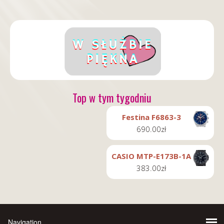
Top w tym tygodniu
Festina F6863-3
690.00
zł
CASIO MTP-E173B-1A
383.00
zł