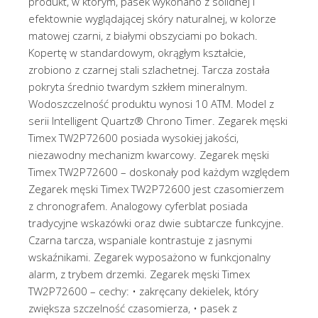
produkt, w którym, pasek wykonano z solidnej i
efektownie wyglądającej skóry naturalnej, w kolorze
matowej czarni, z białymi obszyciami po bokach.
Kopertę w standardowym, okrągłym kształcie,
zrobiono z czarnej stali szlachetnej. Tarcza została
pokryta średnio twardym szkłem mineralnym.
Wodoszczelność produktu wynosi 10 ATM. Model z
serii Intelligent Quartz® Chrono Timer. Zegarek męski
Timex TW2P72600 posiada wysokiej jakości,
niezawodny mechanizm kwarcowy. Zegarek męski
Timex TW2P72600 – doskonały pod każdym względem
Zegarek męski Timex TW2P72600 jest czasomierzem
z chronografem. Analogowy cyferblat posiada
tradycyjne wskazówki oraz dwie subtarcze funkcyjne.
Czarna tarcza, wspaniale kontrastuje z jasnymi
wskaźnikami. Zegarek wyposażono w funkcjonalny
alarm, z trybem drzemki. Zegarek męski Timex
TW2P72600 – cechy: • zakręcany dekielek, który
zwiększa szczelność czasomierza, • pasek z