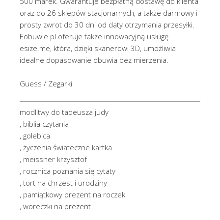
500 marek. Gwarantuje bezpłatną dostawę do klienta
oraz do 26 sklepów stacjonarnych, a także darmowy i
prosty zwrot do 30 dni od daty otrzymania przesyłki.
Eobuwie.pl oferuje także innowacyjną usługę
esize.me, która, dzięki skanerowi 3D, umożliwia
idealne dopasowanie obuwia bez mierzenia.
Guess / Zegarki
modlitwy do tadeusza judy
, biblia czytania
, golebica
, życzenia świateczne kartka
, meissner krzysztof
, rocznica poznania się cytaty
, tort na chrzest i urodziny
, pamiątkowy prezent na roczek
, woreczki na prezent