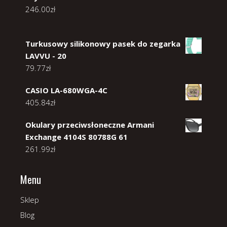
246.00
zł
Turkusowy silikonowy pasek do zegarka
LAVVU - 20
79.77
zł
CASIO LA-680WGA-4C
405.84
zł
Okulary przeciwsłoneczne Armani
Exchange 4104S 80788G 61
261.99
zł
Menu
Sklep
Blog