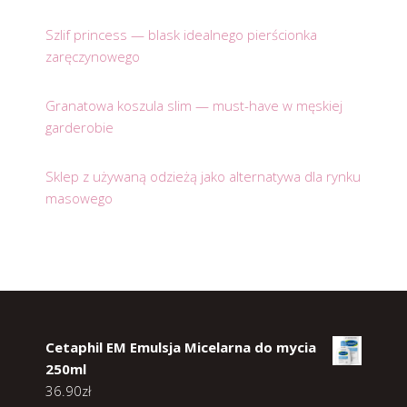
Szlif princess — blask idealnego pierścionka
zaręczynowego
Granatowa koszula slim — must-have w męskiej
garderobie
Sklep z używaną odzieżą jako alternatywa dla rynku
masowego
Cetaphil EM Emulsja Micelarna do mycia
250ml
36.90
zł