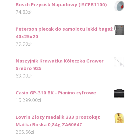
Bosch Przycisk Napadowy (ISCPB1100)
74.83
zł
Peterson plecak do samolotu lekki bagaż
40x25x20
79.99
zł
Naszyjnik Krawatka Kółeczka Grawer
Srebro 925
63.00
zł
Casio GP-310 BK - Pianino cyfrowe
15 299.00
zł
Lovrin Złoty medalik 333 prostokąt
Matka Boska 0,84g ZA6064C
265.56
zł