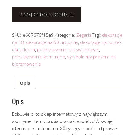
PRZEJDŹ DO PRODUKTU
SKU:
e667676f15a9
Kategoria:
Zegarki
Tagi:
dekoracje
na 18
,
dekoracje na 50 urodziny
,
dekoracje na roczek
dla chłopca
,
podziękowanie dla świadkowej
,
podziękowanie komunijne
,
symboliczny prezent na
bierzmowanie
Opis
Opis
Eobuwie.pl to sklep internetowy z największym
asortymentem obuwia oraz akcesoriów. W swojej
ofercie posiada niemal 80 tysięcy modeli od prawie