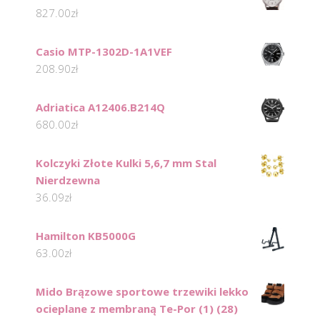
827.00
zł
Casio MTP-1302D-1A1VEF
208.90
zł
Adriatica A12406.B214Q
680.00
zł
Kolczyki Złote Kulki 5,6,7 mm Stal
Nierdzewna
36.09
zł
Hamilton KB5000G
63.00
zł
Mido Brązowe sportowe trzewiki lekko
ocieplane z membraną Te-Por (1) (28)