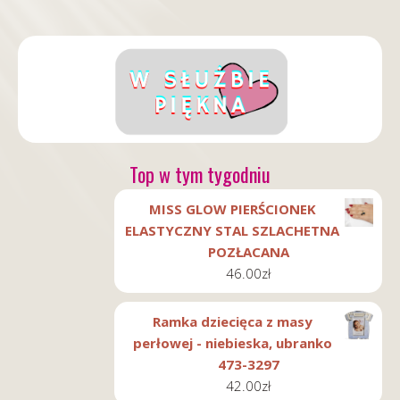
Top w tym tygodniu
MISS GLOW PIERŚCIONEK
ELASTYCZNY STAL SZLACHETNA
POZŁACANA
46.00
zł
Ramka dziecięca z masy
perłowej - niebieska, ubranko
473-3297
42.00
zł