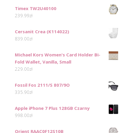
Timex TW2U40100
239.99
zł
Cersanit Crea (K114022)
839.00
zł
Michael Kors Women's Card Holder Bi-
Fold Wallet, Vanilla, Small
229.00
zł
Fossil Fos 2111/S 807/9O
335.90
zł
Apple iPhone 7 Plus 128GB Czarny
998.00
zł
Orient RAAC0F12S10B