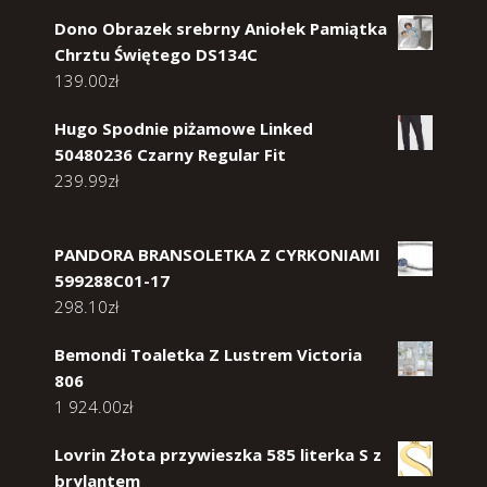
Dono Obrazek srebrny Aniołek Pamiątka
Chrztu Świętego DS134C
139.00
zł
Hugo Spodnie piżamowe Linked
50480236 Czarny Regular Fit
239.99
zł
PANDORA BRANSOLETKA Z CYRKONIAMI
599288C01-17
298.10
zł
Bemondi Toaletka Z Lustrem Victoria
806
1 924.00
zł
Lovrin Złota przywieszka 585 literka S z
brylantem