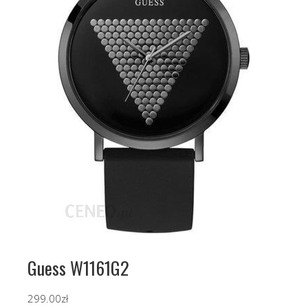
Guess W1161G2
299.00
zł