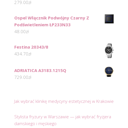
279.00
zł
Ospel Włącznik Podwójny Czarny Z
Podświetleniem ŁP233N33
48.00
zł
Festina 20343/8
434.70
zł
ADRIATICA A3183.1215Q
729.00
zł
Jak wybrać klinikę medycyny estetycznej w Krakowie
Stylista fryzury w Warszawie — jak wybrać fryzjera
damskiego i męskiego