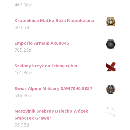
467.00
zł
Kropielnica Matka Boża Niepokalana
69.00
zł
Emporio Armani AR60045
765.25
zł
Szklany krzyż na ścianę rubin
101.80
zł
Swiss Alpine Military SAM7040.9857
618.36
zł
Naszyjnik Srebrny Dziecko Wózek
Smoczek Grawer
65.98
zł