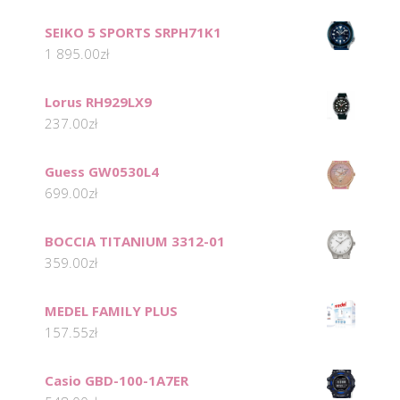
SEIKO 5 SPORTS SRPH71K1
1 895.00
zł
Lorus RH929LX9
237.00
zł
Guess GW0530L4
699.00
zł
BOCCIA TITANIUM 3312-01
359.00
zł
MEDEL FAMILY PLUS
157.55
zł
Casio GBD-100-1A7ER