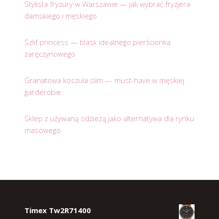
Stylista fryzury w Warszawie — jak wybrać fryzjera
damskiego i męskiego
Szlif princess — blask idealnego pierścionka
zaręczynowego
Granatowa koszula slim — must-have w męskiej
garderobie
Sklep z używaną odzieżą jako alternatywa dla rynku
masowego
Timex Tw2R71400