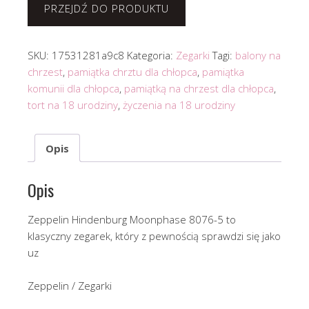
PRZEJDŹ DO PRODUKTU
SKU:
17531281a9c8
Kategoria:
Zegarki
Tagi:
balony na
chrzest
,
pamiątka chrztu dla chłopca
,
pamiątka
komunii dla chłopca
,
pamiątką na chrzest dla chłopca
,
tort na 18 urodziny
,
życzenia na 18 urodziny
Opis
Opis
Zeppelin Hindenburg Moonphase 8076-5 to
klasyczny zegarek, który z pewnością sprawdzi się jako
uz
Zeppelin / Zegarki