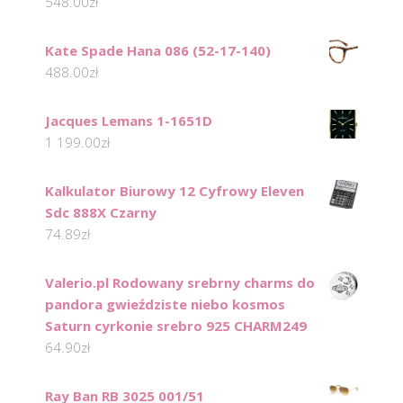
548.00
zł
Kate Spade Hana 086 (52-17-140)
488.00
zł
Jacques Lemans 1-1651D
1 199.00
zł
Kalkulator Biurowy 12 Cyfrowy Eleven
Sdc 888X Czarny
74.89
zł
Valerio.pl Rodowany srebrny charms do
pandora gwieździste niebo kosmos
Saturn cyrkonie srebro 925 CHARM249
64.90
zł
Ray Ban RB 3025 001/51