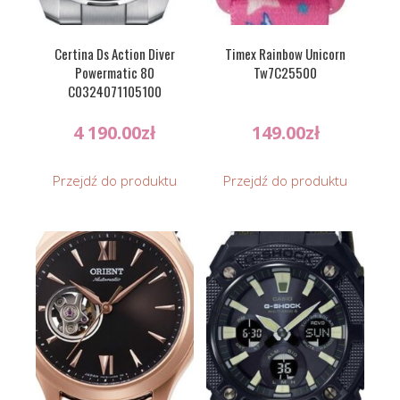
Certina Ds Action Diver
Timex Rainbow Unicorn
Powermatic 80
Tw7C25500
C0324071105100
4 190.00
zł
149.00
zł
Przejdź do produktu
Przejdź do produktu