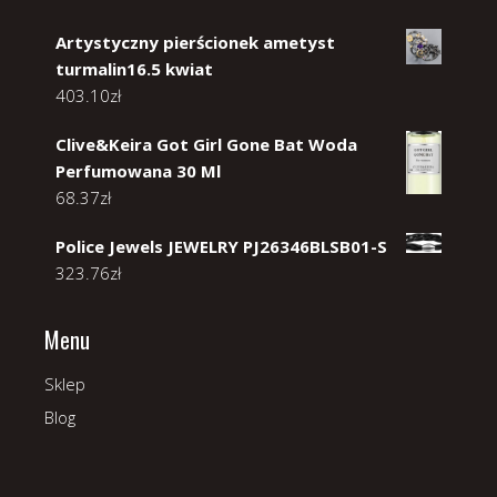
Artystyczny pierścionek ametyst
turmalin16.5 kwiat
403.10
zł
Clive&Keira Got Girl Gone Bat Woda
Perfumowana 30 Ml
68.37
zł
Police Jewels JEWELRY PJ26346BLSB01-S
323.76
zł
Menu
Sklep
Blog