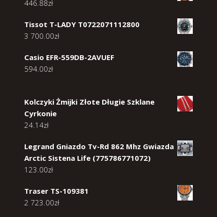
446.88
zł
Tissot T-LADY T0722071112800
3 700.00
zł
Casio EFR-559DB-2AVUEF
594.00
zł
Kolczyki Żmijki Złote Długie Szklane
Cyrkonie
24.14
zł
Legrand Gniazdo Tv-Rd 862 Mhz Gwiazda
Arctic Sistena Life (775786771072)
123.00
zł
Traser TS-109381
2 723.00
zł